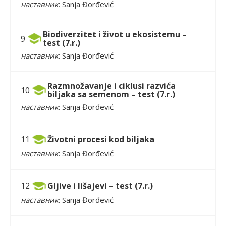
наставник
: Sanja Đorđević
Biodiverzitet i život u ekosistemu –
9
test (7.r.)
наставник
: Sanja Đorđević
Razmnožavanje i ciklusi razvića
10
biljaka sa semenom – test (7.r.)
наставник
: Sanja Đorđević
Životni procesi kod biljaka
11
наставник
: Sanja Đorđević
Gljive i lišajevi – test (7.r.)
12
наставник
: Sanja Đorđević