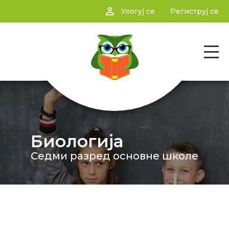
person_outline
Улогуј се
Региструј се
Биологија
Седми разред основне школе