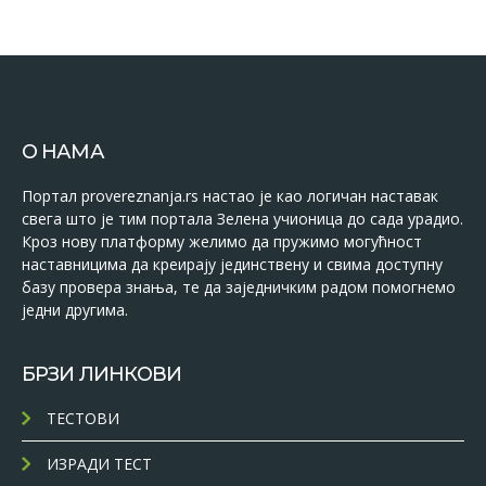
О НАМА
Портал provereznanja.rs настао је као логичан наставак
свега што је тим портала Зелена учионица до сада урадио.
Кроз нову платформу желимо да пружимо могућност
наставницима да креирају јединствену и свима доступну
базу провера знања, те да заједничким радом помогнемо
једни другима.
БРЗИ ЛИНКОВИ
ТЕСТОВИ
ИЗРАДИ ТЕСТ