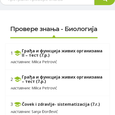
Провере знања - Биологија
Грађа и функција живих организама
1
II – тест (7.р.)
наставник
: Milica Petrović
Грађа и функција живих организама
2
– тест (7.р.)
наставник
: Milica Petrović
Čovek i zdravlje- sistematizacija (7.r.)
3
наставник
: Sanja Đorđević