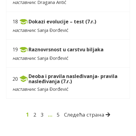
наставник
: Dragana Antić
Dokazi evolucije – test (7.r.)
18
наставник
: Sanja Đorđević
Raznovrsnost u carstvu biljaka
19
наставник
: Sanja Đorđević
Deoba i pravila nasleđivanja- pravila
20
nasleđivanja (7.r.)
наставник
: Sanja Đorđević
1
2
3
…
5
Следећа страна