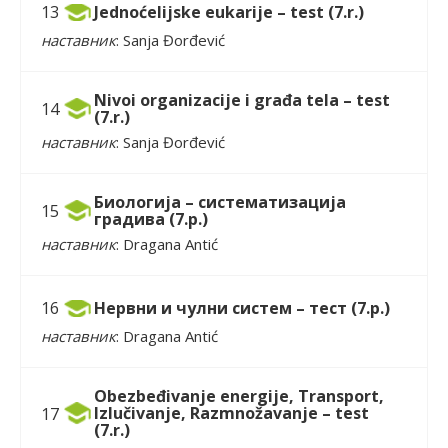
Jednoćelijske eukarije – test (7.r.)
13
наставник
: Sanja Đorđević
Nivoi organizacije i građa tela – test
14
(7.r.)
наставник
: Sanja Đorđević
Биологија – систематизација
15
градива (7.р.)
наставник
: Dragana Antić
Нервни и чулни систем – тест (7.р.)
16
наставник
: Dragana Antić
Obezbeđivanje energije, Transport,
Izlučivanje, Razmnožavanje – test
17
(7.r.)