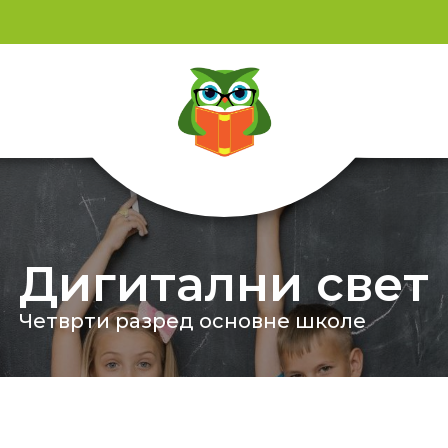
Дигитални свет
Четврти разред основне школе