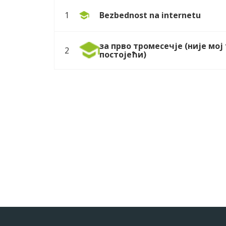
Bezbednost na internetu
1
за прво тромесечје (није мој
2
постојећи)