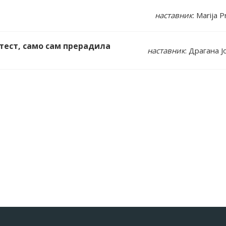
наставник
: Marija P
 тест, само сам прерадила
наставник
: Драгана Ј