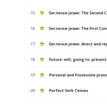
Енглески језик: The Second Co
15
Енглески језик: The First Condi
16
Енглески језик: direct and re
17
Future: will, going to, presen
18
Personal and Possessive pron
19
Perfect Verb Tenses
20