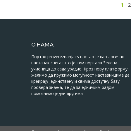
1
2
О НАМА
Портал provereznanja.rs настао је као логичан
наставак свега што је тим портала Зелена
учионица до сада урадио. Кроз нову платформу
желимо да пружимо могућност наставницима да
креирају јединствену и свима доступну базу
провера знања, те да заједничким радом
помогнемо једни другима.