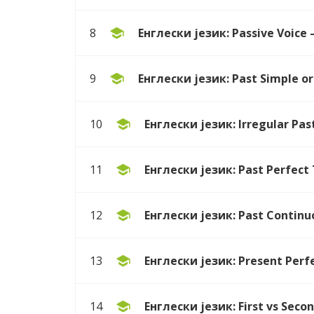
Енглески језик: Passive Voice –
8
Енглески језик: Past Simple or 
9
Енглески језик: Irregular Past 
10
Енглески језик: Past Perfect T
11
Енглески језик: Past Continuou
12
Енглески језик: Present Perfec
13
Енглески језик: First vs Secon
14