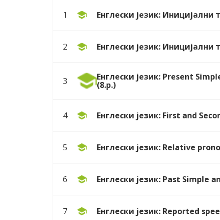
Енглески језик: Иницијални те
1
Енглески језик: Иницијални те
2
Енглески језик: Present Simpl
3
(8.р.)
Енглески језик: First and Secon
4
Енглески језик: Relative pronou
5
Енглески језик: Past Simple an
6
Енглески језик: Reported speec
7