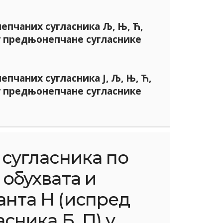
пчаних сугласника Љ, Њ, Ћ,
 у предњонепчане сугласнике
пчаних сугласника Ј, Љ, Њ, Ћ,
 у предњонепчане сугласнике
сугласника по
 обухвата и
анта Н (испред
сника Б, П) у