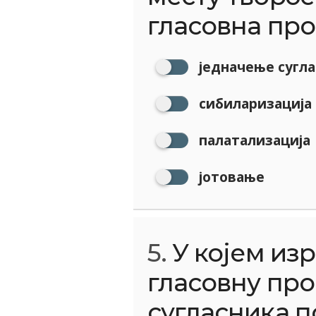
гласовна про
једначење сугла
сибиларизација
палатализација
јотовање
5.
У којем из
гласовну пр
сугласника п