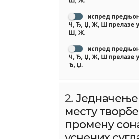
Ш, Ж.
испред предњоне
Ч, Ђ, Џ, Ж, Ш прелазе
Ш, Ж.
испред предњоне
Ч, Ђ, Џ, Ж, Ш прелазе
Ђ, Џ.
2.
Једначење 
месту творбе
промену сон
уснених сугла