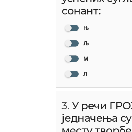
сонант:
Њ
Љ
М
Л
3.
У речи ГР
једначења су
месту творбе