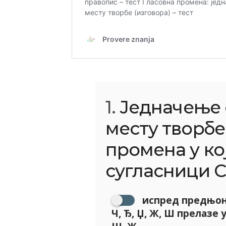
1.
Једначење 
месту творбе
промена у ко
сугласници С и 
испред предњоне
Ч, Ђ, Џ, Ж, Ш прелазе