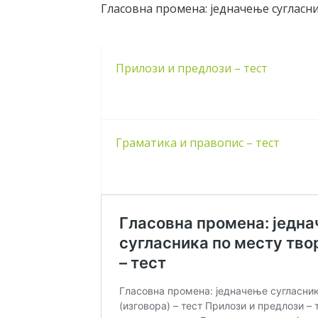
Гласовна промена: једначење сугласни
Прилози и предлози – тест
Граматика и правопис – тест