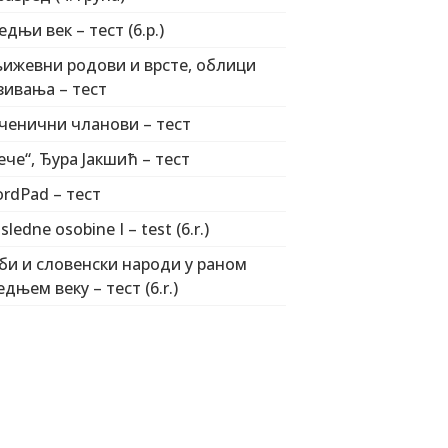
едњи век – тест (6.р.)
ижевни родови и врсте, облици
зивања – тест
ченични чланови – тест
ече“, Ђура Јакшић – тест
rdPad – тест
sledne osobine I – test (6.r.)
би и словенски народи у раном
едњем веку – тест (6.r.)