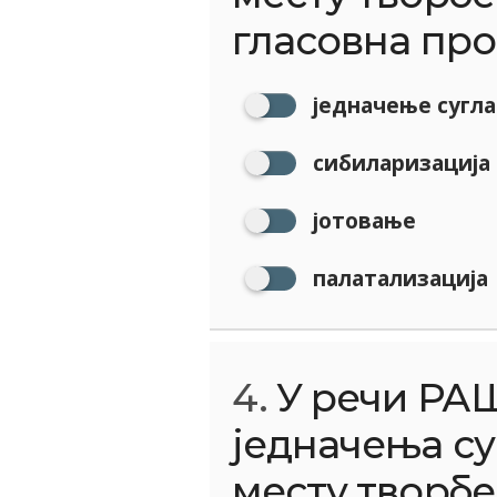
гласовна про
једначење сугла
сибиларизација
јотовање
палатализација
4.
У речи РА
једначења су
месту творбе