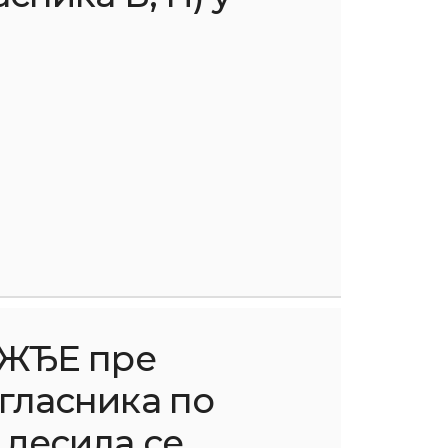
ОЖЂЕ пре
гласника по
 десила се