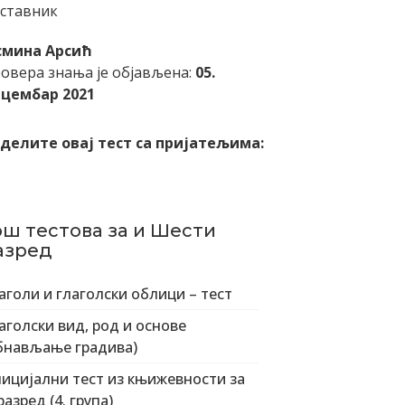
ставник
смина Арсић
овера знања је објављена:
05.
цембар 2021
делите овај тест са пријатељима:
ош тестова за и Шести
азред
аголи и глаголски облици – тест
аголски вид, род и основе
бнављање градива)
ицијални тест из књижевности за
 разред (4. група)