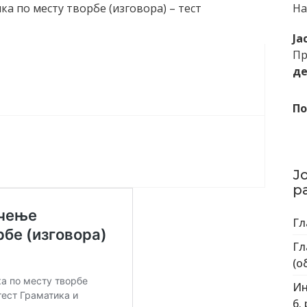
ка по месту творбе (изговора) – тест
На
Ја
Пр
де
По
Ј
р
Гл
Гл
(о
Ин
6.