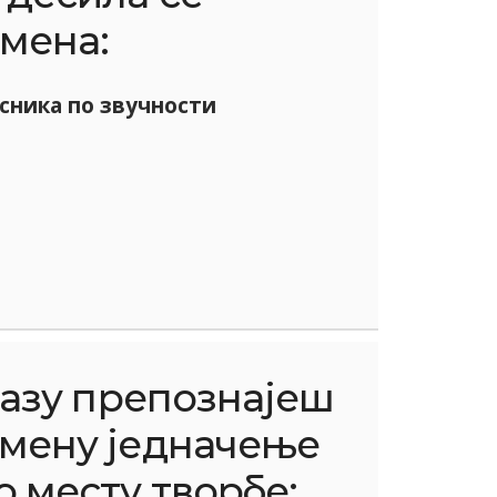
мена:
сника по звучности
разу препознајеш
омену једначење
о месту творбе: