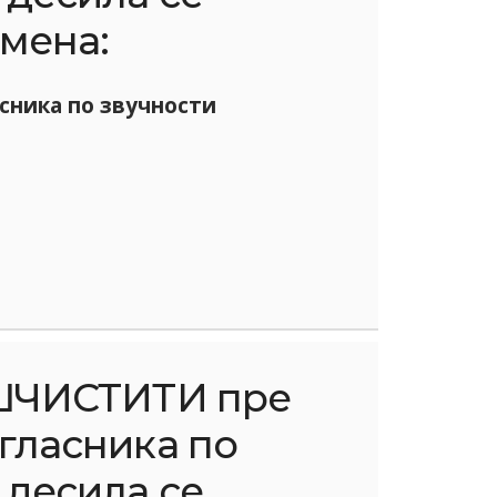
мена:
сника по звучности
ШЧИСТИТИ пре
гласника по
 десила се