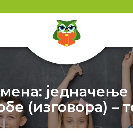
мена: једначење
бе (изговора) – т