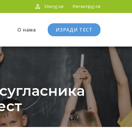
person_outline
Улогуј се
Региструј се
О нама
ИЗРАДИ ТЕСТ
 сугласника
ест