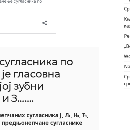
Ср
Књ
ка
Ре
„В
Wo
сугласника по
Na
 је гласовна
Ср
јој зубни
ср
З.......
пчаних сугласника Ј, Љ, Њ, Ћ,
 у предњонепчане сугласнике