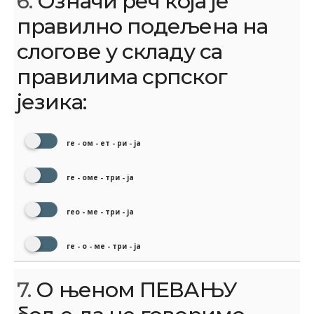
6.
Означи реч која је
правилно подељена на
слогове у складу са
правилима српског
језика:
ге - ом - ет - ри - ја
ге - оме - три - ја
гео - ме - три - ја
ге - о - ме - три - ја
7.
О њеном ПЕВАЊУ