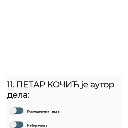
11.
ПЕТАР КОЧИЋ је аутор
дела:
Покондирена тиква
Избирачица