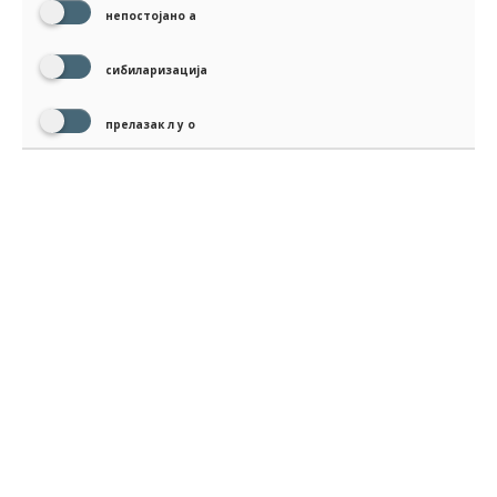
непостојано а
сибиларизација
прелазак л у о