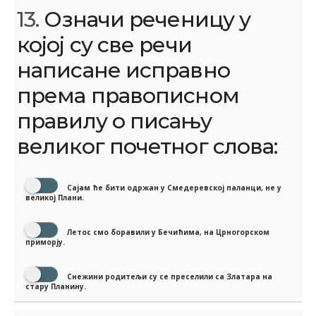
13.
Означи реченицу у
којој су све речи
написане исправно
према правописном
правилу о писању
великог почетног слова:
Сајам ће бити одржан у Смедеревској паланци, не у
великој Плани.
Летос смо боравили у Бечићима, на Црногорском
приморју.
Снежини родитељи су се преселили са Златара на
стару Планину.