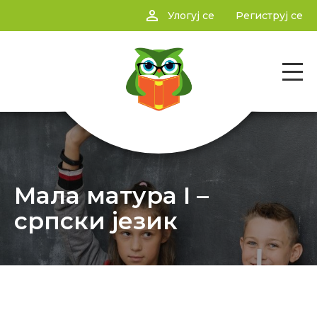
person_outline
Улогуј се
Региструј се
Мала матура I –
српски језик