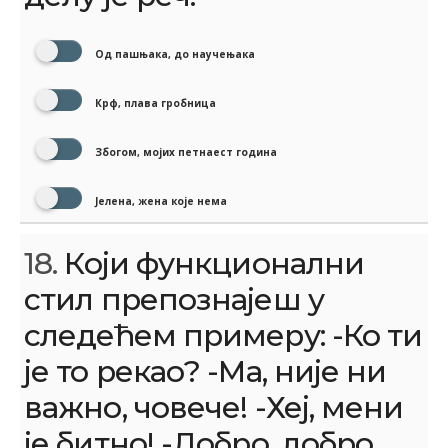
Од пашњака, до научењака
Крф, плава гробница
Збогом, мојих петнаест година
Јелена, жена које нема
18.
Који функционални
стил препознајеш у
следећем примеру: -Ко ти
је то рекао? -Ма, није ни
важно, човече! -Хеј, мени
је битно! -Добро, добро.