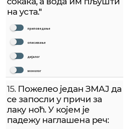
сокака, а вода им пљушти
на уста."
приповедање
описивање
дијалог
монолог
15.
Пожелео један ЗМАЈ да
се запосли у причи за
лаку ноћ. У којем је
падежу наглашена реч: