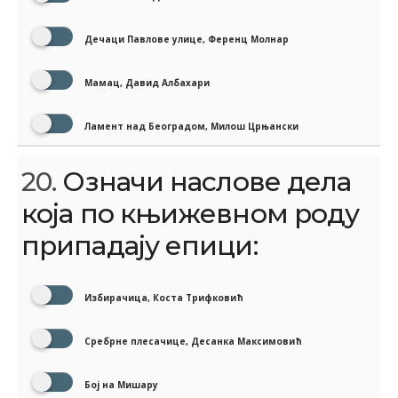
Дечаци Павлове улице, Ференц Молнар
Мамац, Давид Албахари
Ламент над Београдом, Милош Црњански
20.
Означи наслове дела
која по књижевном роду
припадају епици:
Избирачица, Коста Трифковић
Сребрне плесачице, Десанка Максимовић
Бој на Мишару