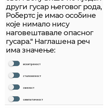
други гусар његовог рода,
Робертс је имао особине
које нимало нису
наговештавале опасног
гусара." Наглашена реч
има значење:
исхитреност
сталоженост
смелост
симпатичност