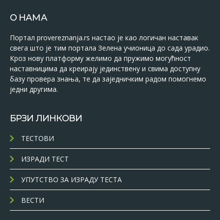
О НАМА
Портал provereznanja.rs настао је као логичан наставак
свега што је тим портала Зелена учионица до сада урадио.
Кроз нову платформу желимо да пружимо могућност
наставницима да креирају јединствену и свима доступну
базу провера знања, те да заједничким радом помогнемо
једни другима.
БРЗИ ЛИНКОВИ
ТЕСТОВИ
ИЗРАДИ ТЕСТ
УПУТСТВО ЗА ИЗРАДУ ТЕСТА
ВЕСТИ