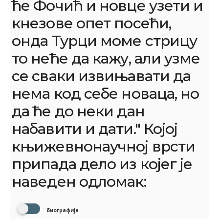
ће Фочић и новце узети и
кнезове опет посећи,
онда Турци моме стрицу
то неће да кажу, али узме
се сваки извињавати да
нема код себе новаца, но
да ће до неки дан
набавити и дати." Којој
књижевнонаучној врсти
припада дело из којег је
наведен одломак:
биографија