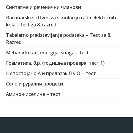
Синтагме и реченични чланови
Računarski softveri za simulaciju rada električnih
kola – test za 8. razred
Tabelarno predstavljanje podataka – Test za 8.
Razred
Mehanički rad, energija, snaga – test
Граматика, 8.р. (годишња провера, тест 1)
Непостојано А и прелазак Л у О – тест
Село и рурални процеси
Амино-киселине – тест