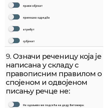
прави објекат
прилошка одредба
атрибут
субјекат
9.
Означи реченицу која је
написана у складу с
правописним правилом о
спојеном и одвојеном
писању речце не:
Не одољиво ме подсећа на деду Витомира.