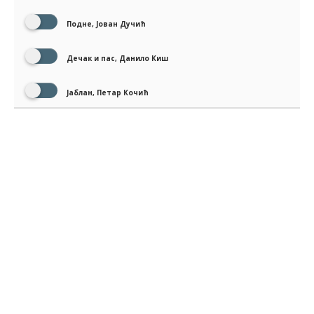
Подне, Јован Дучић
Дечак и пас, Данило Киш
Јаблан, Петар Кочић