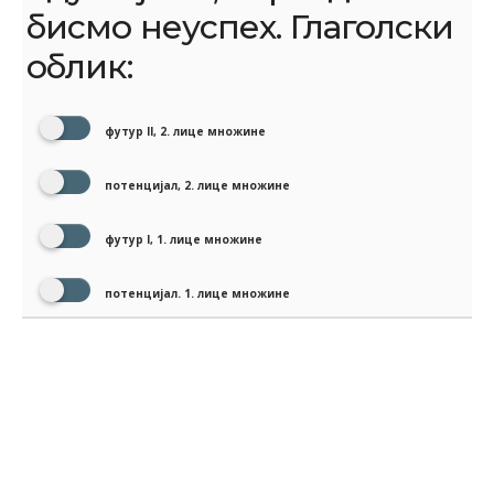
бисмо неуспех. Глаголски
облик:
футур II, 2. лице множине
потенцијал, 2. лице множине
футур I, 1. лице множине
потенцијал. 1. лице множине