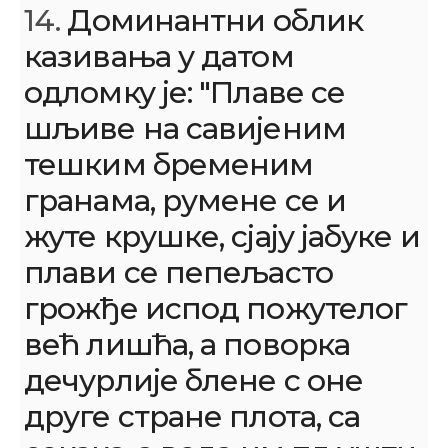
14.
Доминантни облик
казивања у датом
одломку је: "Плаве се
шљиве на савијеним
тешким бременим
гранама, румене се и
жуте крушке, сјају јабуке и
плави се пепељасто
грожђе испод пожутелог
већ лишћа, а поворка
дечурлије блене с оне
друге стране плота, са