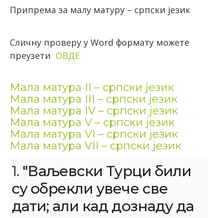
Припрема за малу матуру – српски језик
Сличну проверу у Word формату можете
преузети
ОВДЕ
Мала матура II – српски језик
Мала матура III – српски језик
Мала матура IV – српски језик
Мала матура V – српски језик
Мала матура VI – српски језик
Мала матура VII – српски језик
1.
"Ваљевски Турци били
су обрекли увече све
дати; али кад дознаду да