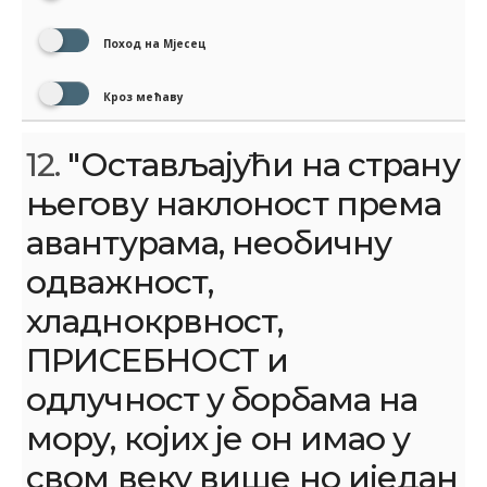
Поход на Мјесец
Кроз мећаву
12.
"Остављајући на страну
његову наклоност према
авантурама, необичну
одважност,
хладнокрвност,
ПРИСЕБНОСТ и
одлучност у борбама на
мору, којих је он имао у
свом веку више но иједан