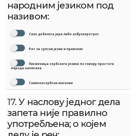
народним језиком под
називом:
Сало дебелога јера либо азбукопротрес
Рат за српски језик и правопис
Писменица сербскога језика по говору простога
народа написана
Славеносербски магазин
17.
У наслову једног дела
запета није правилно
употребљена; о којем
делу је реч: