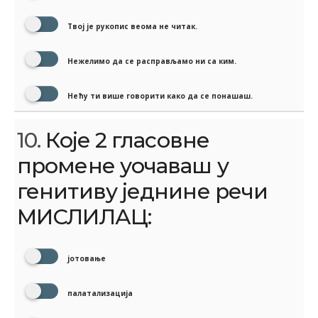
Твој је рукопис веома не читак.
Нежелимо да се расправљамо ни са ким.
Нећу ти више говорити како да се понашаш.
10.
Које 2 гласовне
промене уочаваш у
генитиву једнине речи
МИСЛИЛАЦ:
јотовање
палатализација