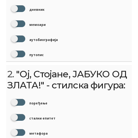
дневник
мемоари
аутобиографија
путопис
2.
"Ој, Стојане, ЈАБУКО ОД
ЗЛАТА!" - стилска фигура:
поређење
стални епитет
метафора