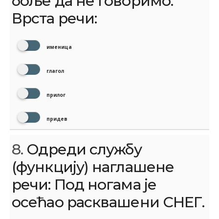
боље да не говоримо.
Врста речи:
именица
глагол
прилог
придев
8.
Одреди службу
(функцију) наглашене
речи: Под ногама је
осећао расквашени СНЕГ.