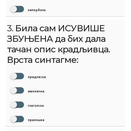
хипербола
3.
Била сам ИСУВИШЕ
ЗБУЊЕНА да бих дала
тачан опис крадљивца.
Врста синтагме:
придевска
именичка
глаголска
прилошка