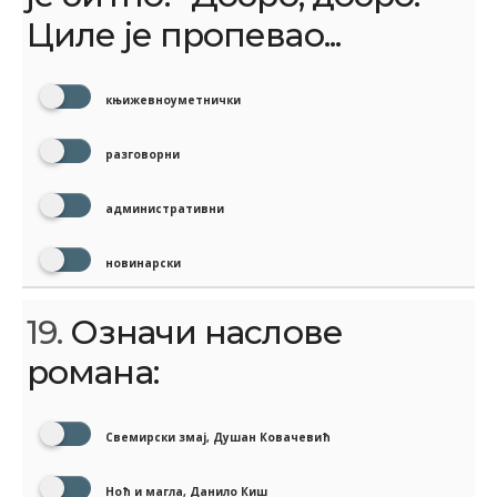
Циле је пропевао...
књижевноуметнички
разговорни
административни
новинарски
19.
Означи наслове
романа:
Свемирски змај, Душан Ковачевић
Ноћ и магла, Данило Киш