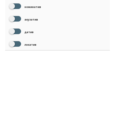
номинатив
акузатив
датив
локатив