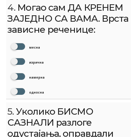
4.
Могао сам ДА КРЕНЕМ
ЗАЈЕДНО СА ВАМА. Врста
зависне реченице:
месна
изрична
намерна
односна
5.
Уколико БИСМО
САЗНАЛИ разлоге
одустајања, оправдали