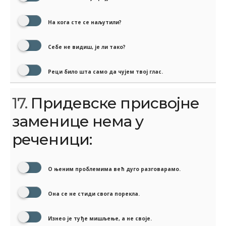
На кога сте се наљутили?
Себе не видиш, је ли тако?
Реци било шта само да чујем твој глас.
17.
Придевске присвојне
заменице нема у
реченици:
О њеним проблемима већ дуго разговарамо.
Она се не стиди свога порекла.
Изнео је туђе мишљење, а не своје.