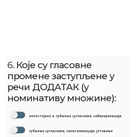
6.
Које су гласовне
промене заступљене у
речи ДОДАТАК (у
номинативу множине):
непостојано а, губљење сугласника, сибиларизација
губљење сугласника, палатализација, јотовање