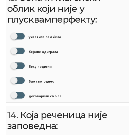
облик који није у
плусквамперфекту:
ухватила сам била
бејаше одиграла
беху подигли
био сам однео
договорили смо се
14.
Која реченица није
заповедна: