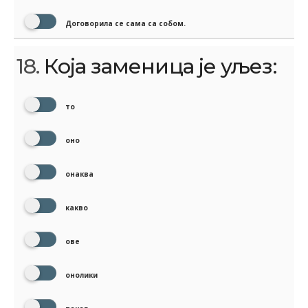
Договорила се сама са собом.
18.
Која заменица је уљез:
то
оно
онаква
какво
ове
онолики