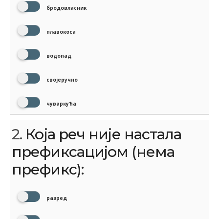
бродовласник
плавокоса
водопад
својеручно
чуваркућа
2.
Која реч није настала
префиксацијом (нема
префикс):
разред