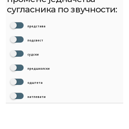
сугласника по звучности:
представа
подсвест
судски
предшколски
одштета
натпевати