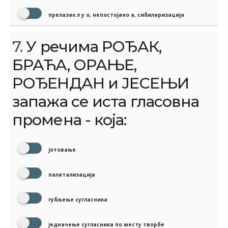
прелазак л у о, непостојано а, сибиларизација
7.
У речима РОЂАК,
БРАЋА, ОРАЊЕ,
РОЂЕНДАН и ЈЕСЕЊИ
запажа се иста гласовна
промена - која:
јотовање
палатализација
губљење сугласника
једначење сугласника по месту творбе