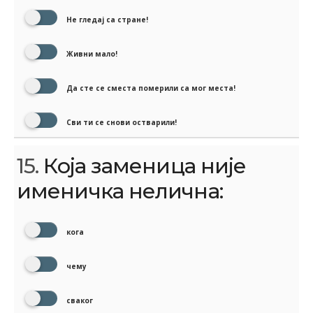
Не гледај са стране!
Живни мало!
Да сте се сместа померили са мог места!
Сви ти се снови остварили!
15.
Која заменица није
именичка нелична:
кога
чему
сваког