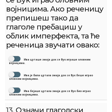
војницима. Ако реченицу
препишеш тако да
глаголе пребациш у
облик имперфекта, та ће
реченица звучати овако:
Ива црташе змаја док се Вук играше оловним
војницима.
Ива је била цртала змаја док се Вук беше играо
оловним војницима.
Ива бејаше цртала змаја док се Вук био играо
оловним војницима.
13.
Означи глаголски