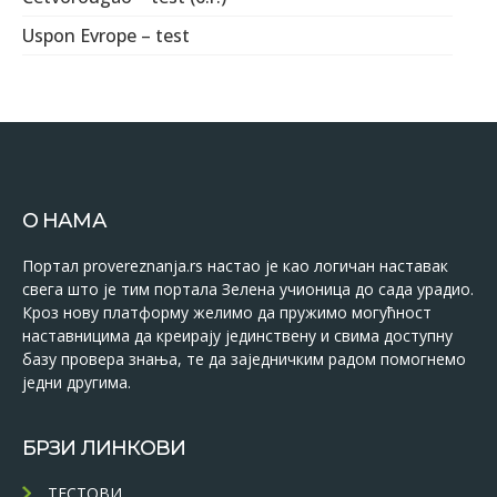
Uspon Evrope – test
О НАМА
Портал provereznanja.rs настао је као логичан наставак
свега што је тим портала Зелена учионица до сада урадио.
Кроз нову платформу желимо да пружимо могућност
наставницима да креирају јединствену и свима доступну
базу провера знања, те да заједничким радом помогнемо
једни другима.
БРЗИ ЛИНКОВИ
ТЕСТОВИ