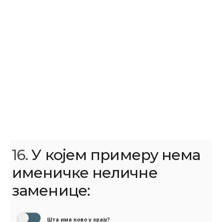
16.
У којем примеру нема
именичке неличне
заменице:
Шта има ново у крају?