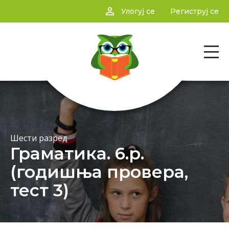
person_outline
Улогуј се
Региструј се
Шести разред
Граматика. 6.р.
(годишња провера,
тест 3)