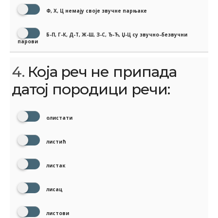
Ф, Х, Ц немају своје звучне парњаке
Б-П, Г-К, Д-Т, Ж-Ш, З-С, Ђ-Ћ, Џ-Ц су звучно-безвучни
парови
4.
Која реч не припада
датој породици речи:
олистати
листић
листак
лисац
листови