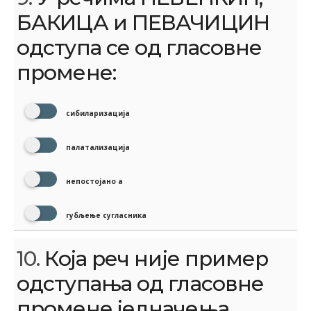
БАКИЦА и ПЕВАЧИЦИН
одступа се од гласовне
промене:
сибиларизација
палатализација
непостојано а
губљење сугласника
10.
Која реч није пример
одступања од гласовне
промене једначења