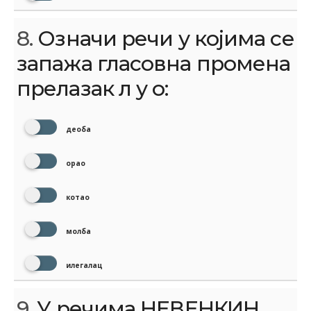
8.
Означи речи у којима се
запажа гласовна промена
прелазак л у о:
деоба
орао
котао
молба
илегалац
9.
У речима НЕВЕНКИН,