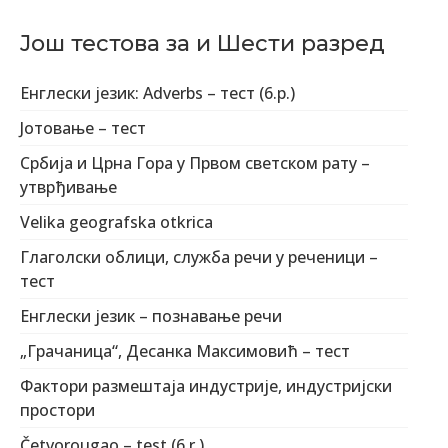
Још тестова за и Шести разред
Енглески језик: Adverbs – тест (6.р.)
Јотовање – тест
Србија и Црна Гора у Првом светском рату –
утврђивање
Velika geografska otkrica
Глаголски облици, служба речи у реченици –
тест
Енглески језик – познавање речи
„Грачаница“, Десанка Максимовић – тест
Фактори размештаја индустрије, индустријски
простори
Četvorougao – test (6.r.)