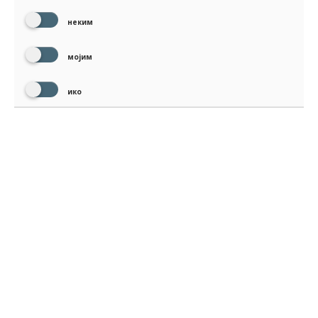
неким
мојим
ико