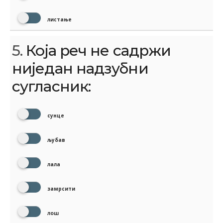
листање
5.
Која реч не садржи
ниједан надзубни
сугласник:
сунце
љубав
лала
замрсити
лош