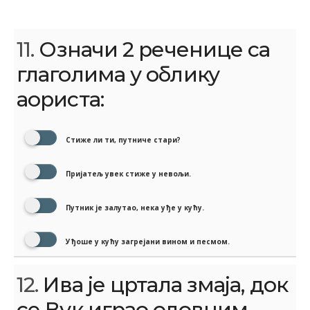
11.
Означи 2 реченице са
глаголима у облику
аориста:
Стиже ли ти, путниче стари?
Пријатељ увек стиже у невољи.
Путник је залутао, нека уђе у кућу.
Уђоше у кућу загрејани вином и песмом.
12.
Ива је цртала змаја, док
се Вук играо оловним