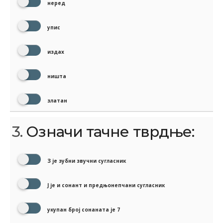
неред
упис
издах
ништа
златан
3.
Означи тачне тврдње:
З је зубни звучни сугласник
Ј је и сонант и предњонепчани сугласник
укупан број сонаната је 7