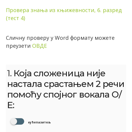
Провера знања из књижевности, 6. разред
(тест 4)
Сличну проверу у Word формату можете
преузети
ОВДЕ
1.
Која сложеница није
настала срастањем 2 речи
помоћу спојног вокала О/
Е:
кућепазитељ