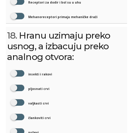
Receptori za dodir i bol su u uhu
Mehanoreceptori primaju mehaničke draži
18.
Hranu uzimaju preko
usnog, a izbacuju preko
analnog otvora:
insekti i rakovi
pljosnati crvi
valjkasti crvi
člankoviti crvi
puževi