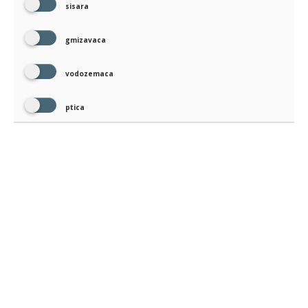
sisara
gmizavaca
vodozemaca
ptica