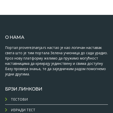
О НАМА
Портал provereznanja.rs настао је као логичан наставак
свега што је тим портала Зелена учионица до сада урадио.
Кроз нову платформу желимо да пружимо могућност
наставницима да креирају јединствену и свима доступну
базу провера знања, те да заједничким радом помогнемо
једни другима.
БРЗИ ЛИНКОВИ
ТЕСТОВИ
ИЗРАДИ ТЕСТ