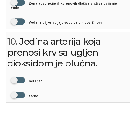
Zona apsorpcije ili korenovih dlačica služi za upijanje
vode
Vodene biljke upijaju vodu celom površinom
10.
Jedina arterija koja
prenosi krv sa ugljen
dioksidom je plućna.
netačno
tačno