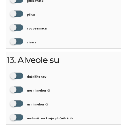
gmizavaca
ptica
vodozemaca
sisara
13.
Alveole su
dušničke cevi
nosni mehurići
usni mehurići
mehurići na kraju plućnih krila