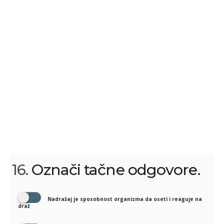
16.
Označi tačne odgovore.
Nadražaj je sposobnost organizma da oseti i reaguje na
draž