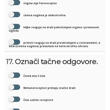
stigma nije fotoreceptor
zelena euglena je imiksotrofna
biljke reaguju na draži pokretanjem organa i promenom
izgleda
protisti reaguju na draži preobražajem u ciste(amebe), a
bičari(zelena euglena) prelaskom na heterotrofnu ishranu
17.
Označi tačne odgovore.
Čovek ima 5 čula
Mehanoreceptori primaju zvučne draži
Čula sadrže receptore