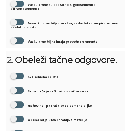
Vaskularnne su papratnice, golosemenice i
skrivenosemenice
Nevaskularne biljke su zbog nedostatka snopića vezane
za vlažna mesta
Vaskularne biljke imaju provodne elemente
2.
Obeleži tačne odgovore.
Sva semena su ista
Semenjača je zaštitni omotač semena
mahovine i papratnice su semene biljke
U semenu je klica i hranljive materije