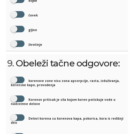
biljke
čovek
gljive
životinje
9.
Obeleži tačne odgovore:
korenove zone nisu zona apsorpcije, rasta, izduživanja,
korenske kape, provođenja
Korenov pritisak je sila kojom koren potiskuje vode u
nadzemne delove
Delovi korena su korenova kapa, pokorica, kora is redišnji
deo