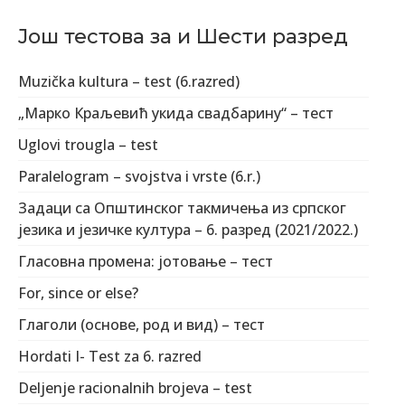
Још тестова за и Шести разред
Muzička kultura – test (6.razred)
„Марко Краљевић укида свадбарину“ – тест
Uglovi trougla – test
Paralelogram – svojstva i vrste (6.r.)
Задаци са Општинског такмичења из српског
језика и језичке култура – 6. разред (2021/2022.)
Гласовна промена: јотовање – тест
For, since or else?
Глаголи (основе, род и вид) – тест
Hordati I- Test za 6. razred
Deljenje racionalnih brojeva – test