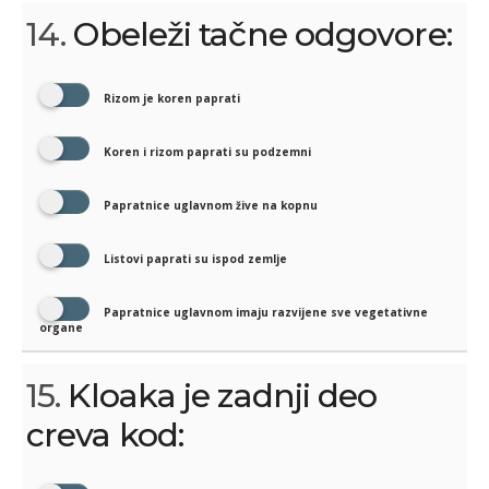
14.
Obeleži tačne odgovore:
Rizom je koren paprati
Koren i rizom paprati su podzemni
Papratnice uglavnom žive na kopnu
Listovi paprati su ispod zemlje
Papratnice uglavnom imaju razvijene sve vegetativne
organe
15.
Kloaka je zadnji deo
creva kod: