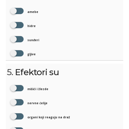
amebe
hidre
sunđeri
gljive
5.
Efektori su
mišići i žlezde
nervne ćelije
organi koji reaguju na draž