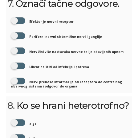
7.
Označi tačne odgovore.
Efektor je nervni receptor
Periferni nervni sistem čine nervi i ganglije
Nerv čini više nastavaka nervne ćelije obavijenih opnom
Likvor ne štiti od infekcija i potresa
Nervi prenose informacije od receptora do centralnog
nbervnog sistema i odgovor do organa
8.
Ko se hrani heterotrofno?
alge