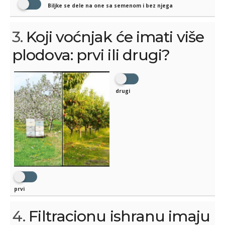
Biljke se dele na one sa semenom i bez njega
3.
Koji voćnjak će imati više
plodova: prvi ili drugi?
drugi
prvi
4.
Filtracionu ishranu imaju