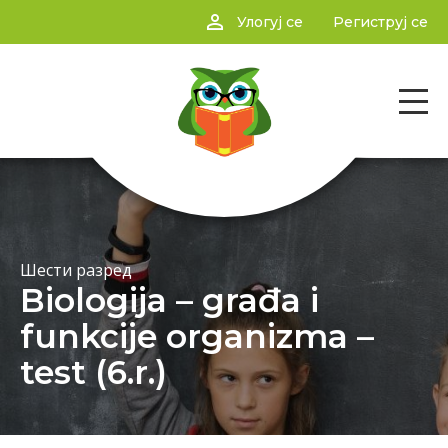
person_outline
Улогуј се
Региструј се
Шести разред
Biologija – građa i
funkcije organizma –
test (6.r.)