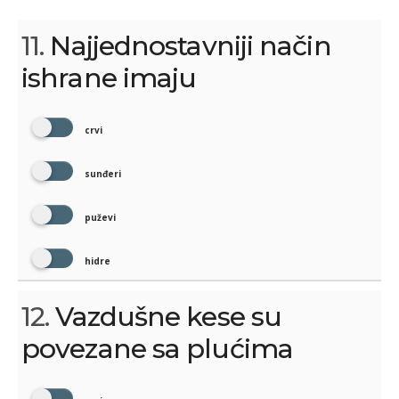
11.
Najjednostavniji način
ishrane imaju
crvi
sunđeri
puževi
hidre
12.
Vazdušne kese su
povezane sa plućima