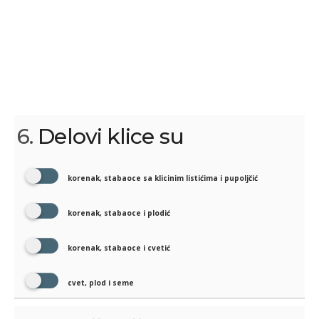
6.
Delovi klice su
korenak, stabaoce sa klicinim listićima i pupoljčić
korenak, stabaoce i plodić
korenak, stabaoce i cvetić
cvet, plod i seme