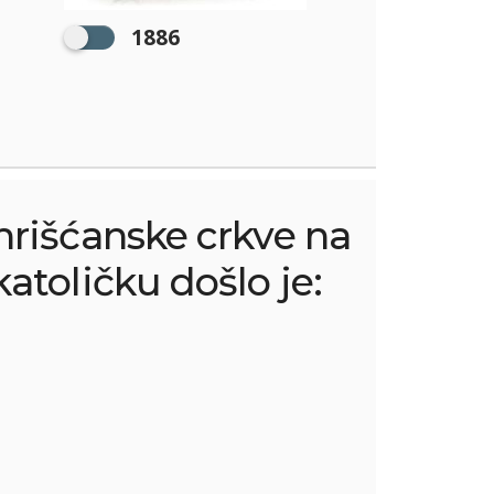
1886
rišćanske crkve na
katoličku došlo je: