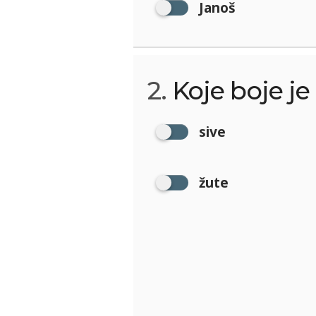
Janoš
2.
Koje boje je
sive
žute