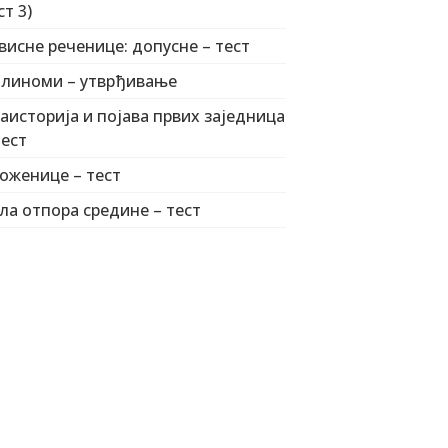
ст 3)
висне реченице: допусне – тест
линоми – утврђивање
аисторија и појава првих заједница
тест
оженице – тест
ла отпора средине – тест