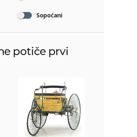
Sopoćani
ne potiče prvi