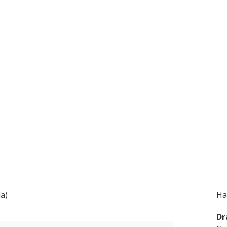
da)
На
Dr