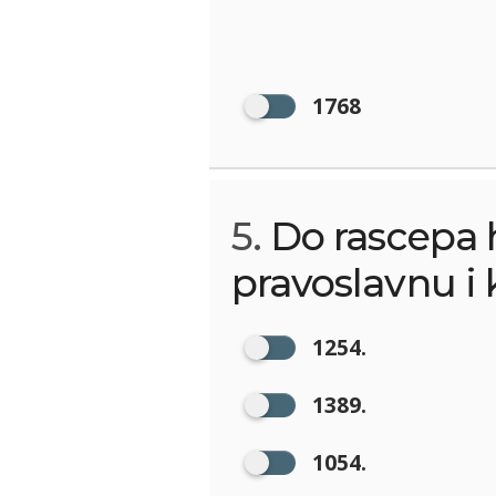
1768
5.
Do rascepa h
pravoslavnu i 
1254.
1389.
1054.