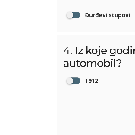
Đurđevi stupovi
4.
Iz koje godi
automobil?
1912