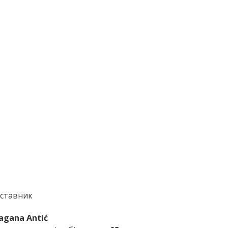
ставник
agana Antić