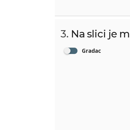
3.
Na slici je m
Gradac