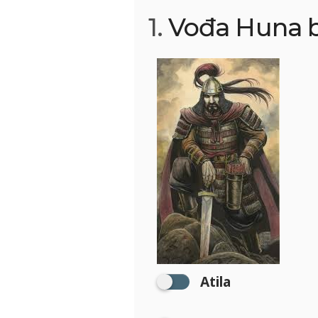
1.
Vođa Huna bi
Atila