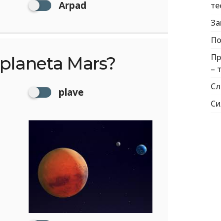
Arpad
те
За
По
Пр
 planeta Mars?
– 
Сл
plave
Си