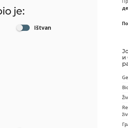
Пр
o je:
де
По
Ištvan
Ј
и
р
Ge
Bio
Živ
Re
ži
Гр