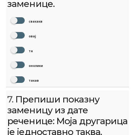
заменице.
свакакв
овај
та
онолики
такав
7.
Препиши показну
заменицу из дате
реченице: Моја другарица
је једноставно таква.