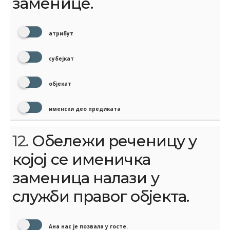
заменице.
атрибут
субејкат
објекат
именски део предиката
12.
Обележи реченицу у
којој се именичка
заменица налази у
служби правог објекта.
Ана нас је позвала у госте.