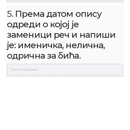
5.
Према датом опису
одреди о којој је
заменици реч и напиши
је: именичка, нелична,
одрична за бића.