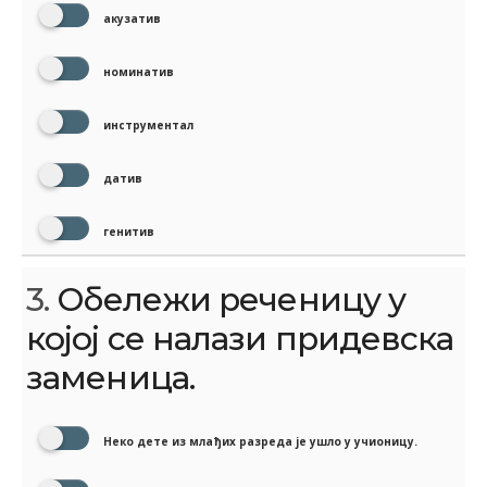
акузатив
номинатив
инструментал
датив
генитив
3.
Обележи реченицу у
којој се налази придевска
заменица.
Неко дете из млађих разреда је ушло у учионицу.