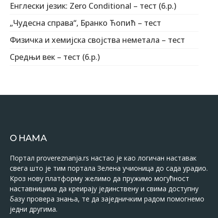
Енглески језик: Zero Conditional – тест (6.р.)
„Чудесна справа“, Бранко Ћопић – тест
Физичка и хемијска својства неметала – тест
Средњи век – тест (6.р.)
О НАМА
Портал provereznanja.rs настао је као логичан наставак
свега што је тим портала Зелена учионица до сада урадио.
Кроз нову платформу желимо да пружимо могућност
наставницима да креирају јединствену и свима доступну
базу провера знања, те да заједничким радом помогнемо
једни другима.