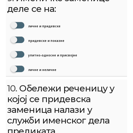
деле се на:
личне и придевске
придевске и показне
упитно-односне и присвојне
личне и неличне
10.
Обележи реченицу у
којој се придевска
заменица налази у
служби именског дела
предиката.