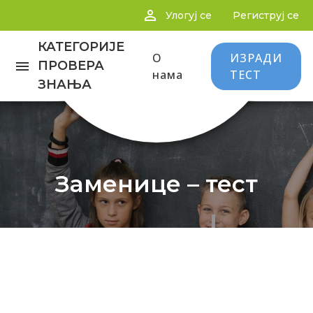
person_outline
Улогуј се
Региструј се
КАТЕГОРИЈЕ
О
ИЗРАДИ
menu
ПРОВЕРА
нама
ТЕСТ
ЗНАЊА
Заменице – тест