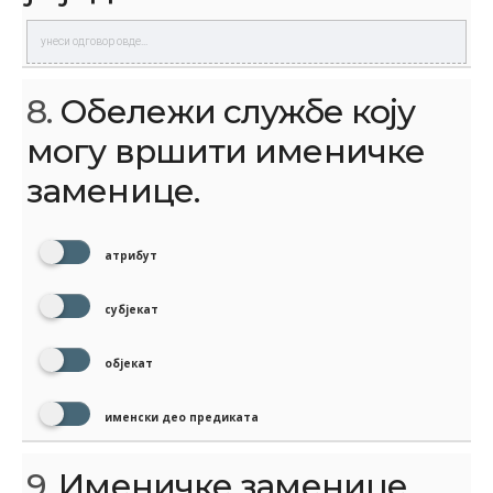
8.
Обележи службе коју
могу вршити именичке
заменице.
атрибут
субјекат
објекат
именски део предиката
9.
Именичке заменице