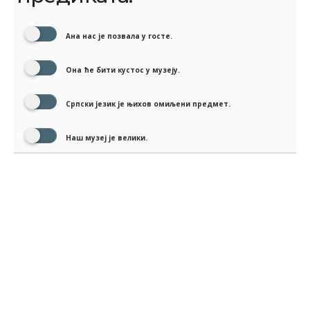
Ана нас је позвала у госте.
Она ће бити кустос у музеју.
Српски језик је њихов омиљени предмет.
Наш музеј је велики.