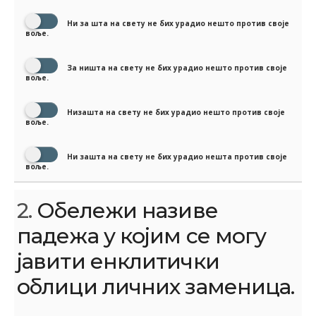
Ни за шта на свету не бих урадио нешто против своје
воље.
За ништа на свету не бих урадио нешто против своје
воље.
Низашта на свету не бих урадио нешто против своје
воље.
Ни зашта на свету не бих урадио нешта против своје
воље.
2.
Обележи називе
падежа у којим се могу
јавити енклитички
облици личних заменица.