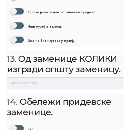
Српски језик је њихов омиљени предмет.
Наш музеј је велики.
Она ће бити кустос у музеју.
13.
Од заменице КОЛИКИ
изгради општу заменицу.
14.
Обележи придевске
заменице.
свој