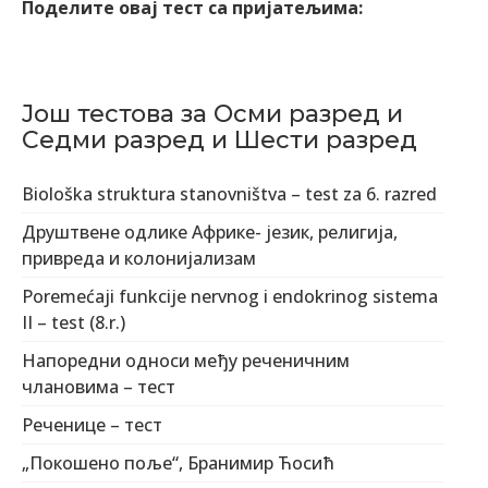
Поделите овај тест са пријатељима:
Још тестова за Осми разред и
Седми разред и Шести разред
Biološka struktura stanovništva – test za 6. razred
Друштвене одлике Африке- језик, религија,
привреда и колонијализам
Poremećaji funkcije nervnog i endokrinog sistema
II – test (8.r.)
Напоредни односи међу реченичним
члановима – тест
Реченице – тест
„Покошено поље“, Бранимир Ћосић