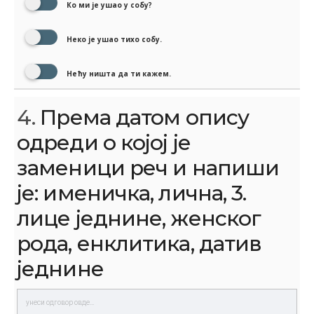
Ко ми је ушао у собу?
Неко је ушао тихо собу.
Нећу ништа да ти кажем.
4.
Према датом опису
одреди о којој је
заменици реч и напиши
је: именичка, лична, 3.
лице једнине, женског
рода, енклитика, датив
једнине