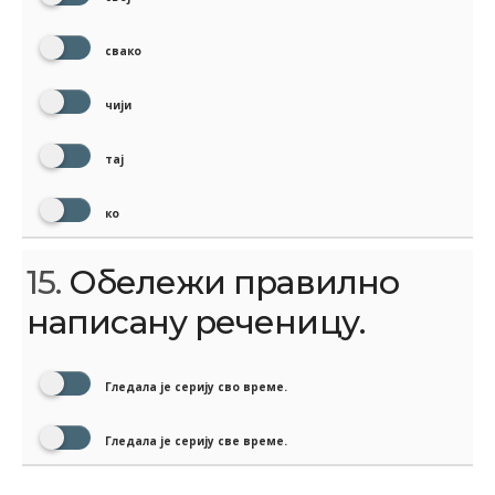
свако
чији
тај
ко
15.
Обележи правилно
написану реченицу.
Гледала је серију сво време.
Гледала је серију све време.