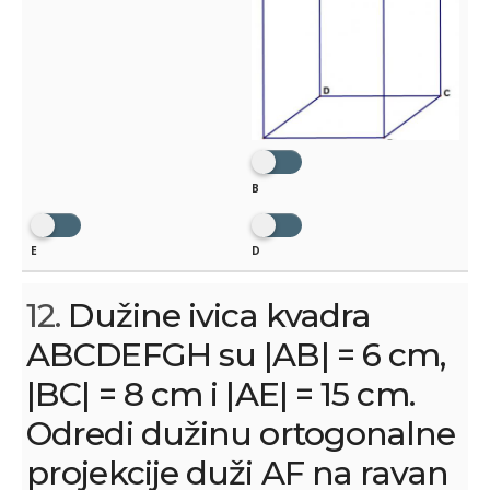
B
E
D
12.
Dužine ivica kvadra
ABCDEFGH su |AB| = 6 cm,
|BC| = 8 cm i |AE| = 15 cm.
Odredi dužinu ortogonalne
projekcije duži AF na ravan