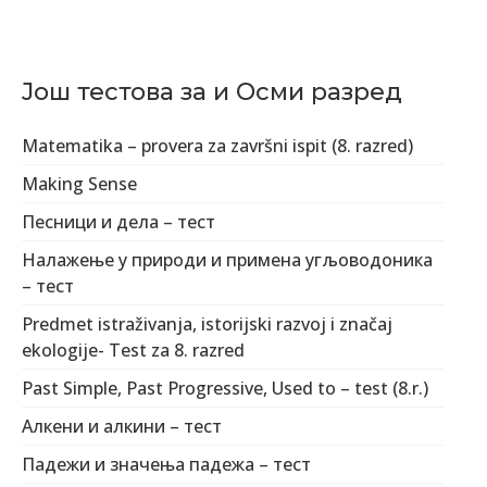
Још тестова за и Осми разред
Matematika – provera za završni ispit (8. razred)
Making Sense
Песници и дела – тест
Налажење у природи и примена угљоводоника
– тест
Predmet istraživanja, istorijski razvoj i značaj
ekologije- Test za 8. razred
Past Simple, Past Progressive, Used to – test (8.r.)
Алкени и алкини – тест
Падежи и значења падежа – тест