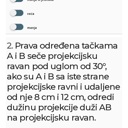
veća
manja
2.
Prava određena tačkama
A i B seče projekcijsku
ravan pod uglom od 30°,
ako su A i B sa iste strane
projekcijske ravni i udaljene
od nje 8 cm i 12 cm, odredi
dužinu projekcije duži AB
na projekcijsku ravan.