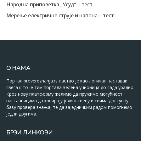
Народна приповетка „Усуд“ – тест
Мерење електричне струје и напона – тест
О НАМА
Портал provereznanja.rs настао је као логичан наставак
свега што је тим портала Зелена учионица до сада урадио.
Кроз нову платформу желимо да пружимо могућност
наставницима да креирају јединствену и свима доступну
базу провера знања, те да заједничким радом помогнемо
једни другима.
БРЗИ ЛИНКОВИ