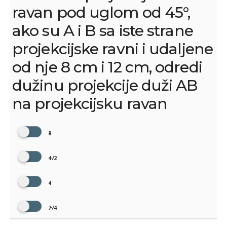
ravan pod uglom od 45°,
ako su A i B sa iste strane
projekcijske ravni i udaljene
od nje 8 cm i 12 cm, odredi
dužinu projekcije duži AB
na projekcijsku ravan
8
4√2
4
7√4