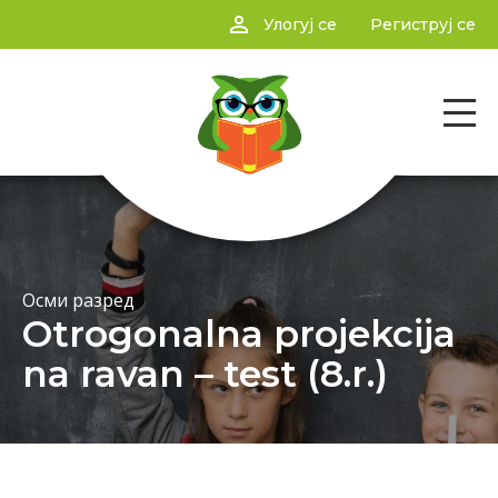
person_outline
Улогуј се
Региструј се
Осми разред
Otrogonalna projekcija
na ravan – test (8.r.)