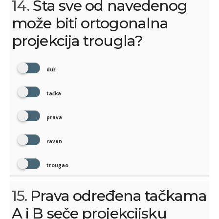
14.
Šta sve od navedenog
može biti ortogonalna
projekcija trougla?
duž
tačka
prava
ravan
trougao
15.
Prava određena tačkama
A i B seče projekcijsku