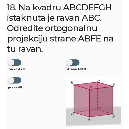
18.
Na kvadru ABCDEFGH
istaknuta je ravan ABC.
Odredite ortogonalnu
projekciju strane ABFE na
tu ravan.
Tačke A i B
strana ABCD
prava AB