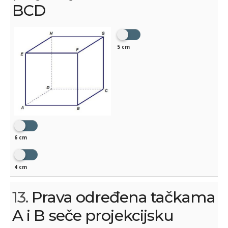
BCD
5 cm
6 cm
4 cm
13.
Prava određena tačkama
A i B seče projekcijsku