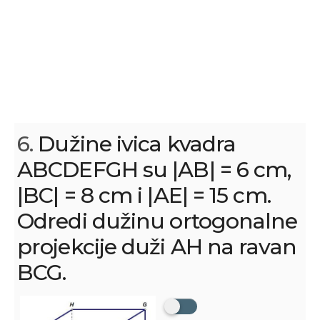
6.
Dužine ivica kvadra
ABCDEFGH su |AB| = 6 cm,
|BC| = 8 cm i |AE| = 15 cm.
Odredi dužinu ortogonalne
projekcije duži AH na ravan
BCG.