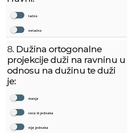
tačno
netačno
8.
Dužina ortogonalne
projekcije duži na ravninu u
odnosu na dužinu te duži
je:
manja
veća ili jednaka
nije jednaka