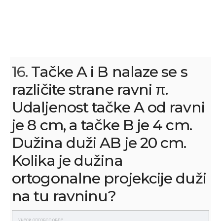
16.
Tačke A i B nalaze se s
različite strane ravni π.
Udaljenost tačke A od ravni
je 8 cm, a tačke B je 4 cm.
Dužina duži AB je 20 cm.
Kolika je dužina
ortogonalne projekcije duži
na tu ravninu?