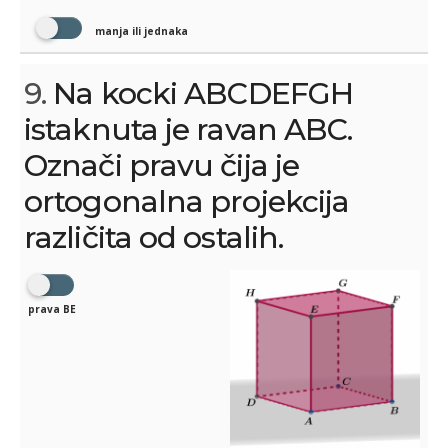
manja ili jednaka
9.
Na kocki ABCDEFGH
istaknuta je ravan ABC.
Označi pravu čija je
ortogonalna projekcija
različita od ostalih.
prava BE