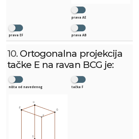
prava AE
prava EF
prava AB
10.
Ortogonalna projekcija
tačke E na ravan BCG je:
ništa od navedenog
tačka F