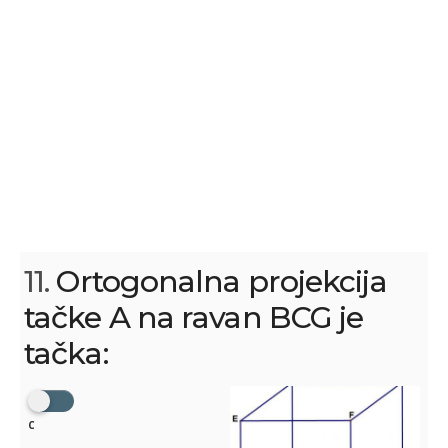
11.
Ortogonalna projekcija
tačke A na ravan BCG je
tačka:
C