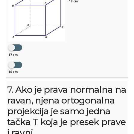
18 cm
17 cm
16 cm
7.
Ako je prava normalna na
ravan, njena ortogonalna
projekcija je samo jedna
tačka T koja je presek prave
i ravni.