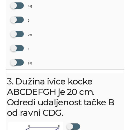
4√3
2
2√3
8
8√3
3.
Dužina ivice kocke
ABCDEFGH je 20 cm.
Odredi udaljenost tačke B
od ravni CDG.