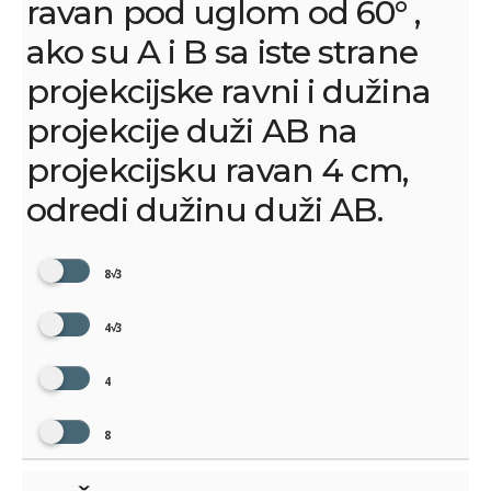
ravan pod uglom od 60° ,
ako su A i B sa iste strane
projekcijske ravni i dužina
projekcije duži AB na
projekcijsku ravan 4 cm,
odredi dužinu duži AB.
8√3
4√3
4
8