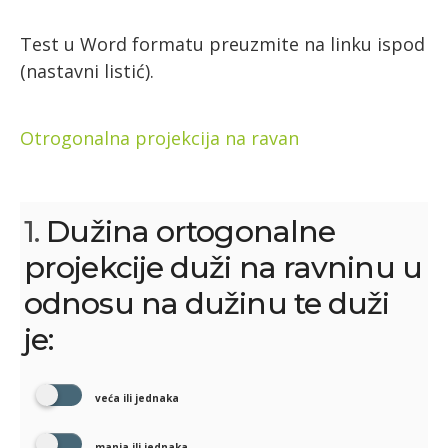
Test u Word formatu preuzmite na linku ispod
(nastavni listić).
Otrogonalna projekcija na ravan
1.
Dužina ortogonalne
projekcije duži na ravninu u
odnosu na dužinu te duži
je:
veća ili jednaka
manja ili jednaka