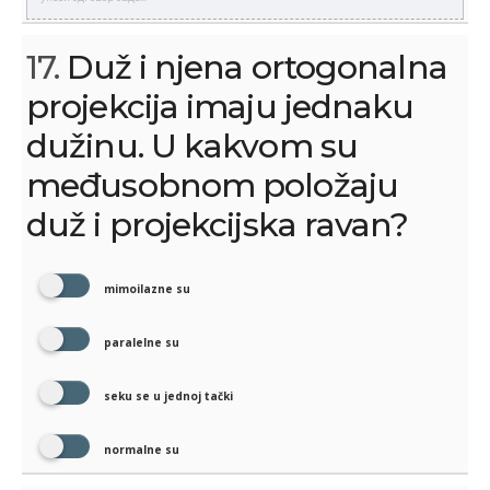
17.
Duž i njena ortogonalna
projekcija imaju jednaku
dužinu. U kakvom su
međusobnom položaju
duž i projekcijska ravan?
mimoilazne su
paralelne su
seku se u jednoj tački
normalne su