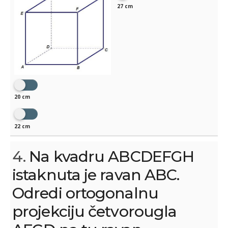
27 cm
20 cm
22 cm
4.
Na kvadru ABCDEFGH
istaknuta je ravan ABC.
Odredi ortogonalnu
projekciju četvorougla