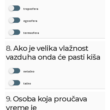
troposfera
egzosfera
termosfera
8.
Ako je velika vlažnost
vazduha onda će pasti kiša
netačno
tačno
9.
Osoba koja proučava
vreme je