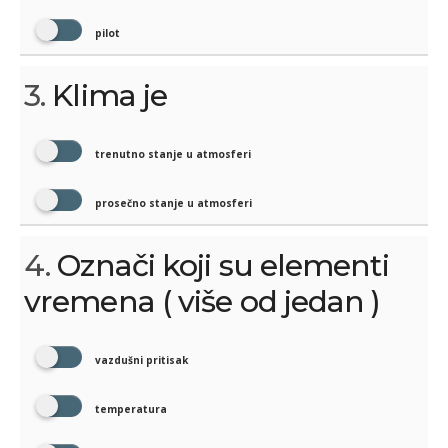
pilot
3.
Klima je
trenutno stanje u atmosferi
prosečno stanje u atmosferi
4.
Označi koji su elementi
vremena ( više od jedan )
vazdušni pritisak
temperatura