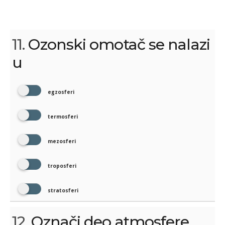
11.
Ozonski omotač se nalazi
u
egzosferi
termosferi
mezosferi
troposferi
stratosferi
12.
Označi deo atmosfere