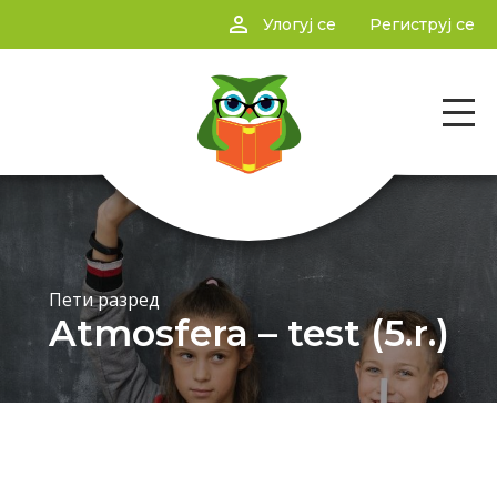
person_outline
Улогуј се
Региструј се
Пети разред
Atmosfera – test (5.r.)