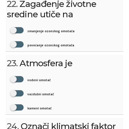
22.
Zagađenje životne
sredine utiče na
smanjenje ozonskog omotača
povećanje ozonskog omotača
23.
Atmosfera je
vodeni omotač
vazdušni omotač
kameni omotač
24.
Označi klimatski faktor