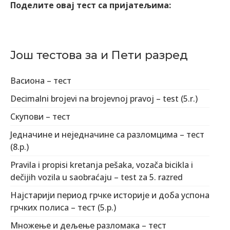
Поделите овај тест са пријатељима:
Још тестова за и Пети разред
Васиона – тест
Decimalni brojevi na brojevnoj pravoj – test (5.r.)
Скупови – тест
Jедначине и неједначине са разломцима – тест
(8.р.)
Pravila i propisi kretanja pešaka, vozača bicikla i
dečijih vozila u saobraćaju – test za 5. razred
Најстарији период грчке историје и доба успона
грчких полиса – тест (5.р.)
Множење и дељење разломака – тест