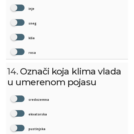
inje
sneg
kiša
rosa
14.
Označi koja klima vlada
u umerenom pojasu
sredozemna
ekvatorska
pustinjska