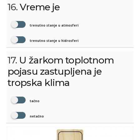
16.
Vreme je
trenutno stanje u atmosferi
trenutno stanje u hidrosferi
17.
U žarkom toplotnom
pojasu zastupljena je
tropska klima
tačno
netačno