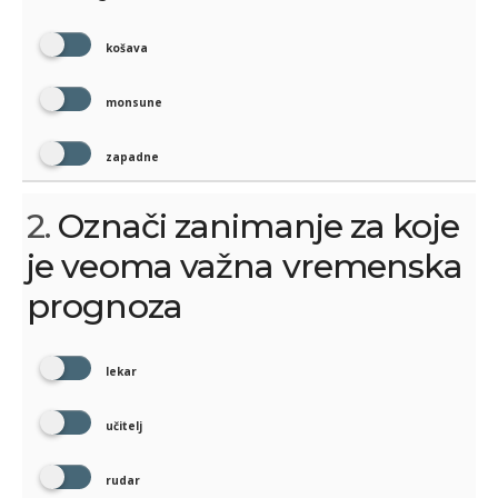
košava
monsune
zapadne
2.
Označi zanimanje za koje
je veoma važna vremenska
prognoza
lekar
učitelj
rudar