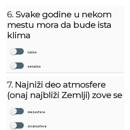
6.
Svake godine u nekom
mestu mora da bude ista
klima
tačno
netačno
7.
Najniži deo atmosfere
(onaj najbliži Zemlji) zove se
mezosfera
stratosfera