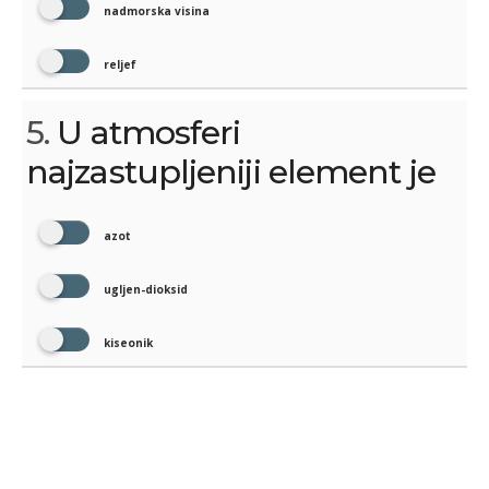
nadmorska visina
reljef
5.
U atmosferi
najzastupljeniji element je
azot
ugljen-dioksid
kiseonik