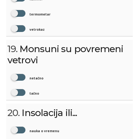
termometar
vetrokaz
19.
Monsuni su povremeni
vetrovi
netačno
tačno
20.
Insolacija ili...
nauka o vremenu