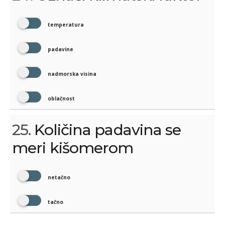
temperatura
padavine
nadmorska visina
oblačnost
25.
Količina padavina se
meri kišomerom
netačno
tačno