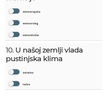
meteoropata
meteorolog
meteofizičar
10.
U našoj zemlji vlada
pustinjska klima
netačno
tačno