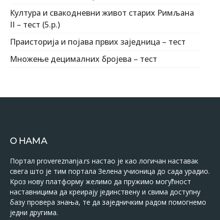
Култура и свакодневни живот старих Римљана
II – тест (5.р.)
Праисторија и појава првих заједница – тест
Множење децималних бројева – тест
О НАМА
Портал provereznanja.rs настао је као логичан наставак
свега што је тим портала Зелена учионица до сада урадио.
Кроз нову платформу желимо да пружимо могућност
наставницима да креирају јединствену и свима доступну
базу провера знања, те да заједничким радом помогнемо
једни другима.