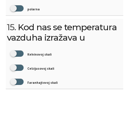
polarna
15.
Kod nas se temperatura
vazduha izražava u
Kelvinovoj skali
Celzijusovoj skali
Faranhajtovoj skali