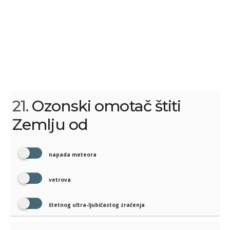
21.
Ozonski omotač štiti
Zemlju od
napada meteora
vetrova
štetnog ultra-ljubičastog zračenja