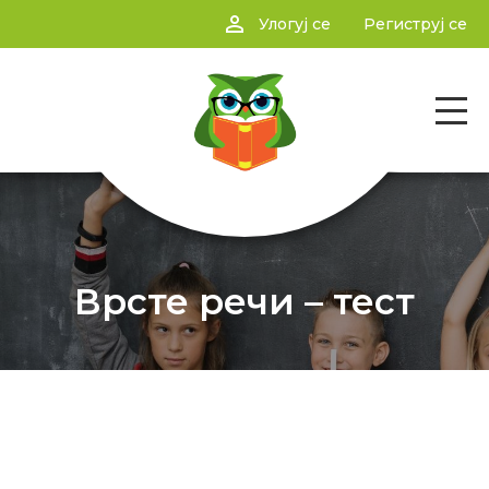
person_outline
Улогуј се
Региструј се
Врсте речи – тест