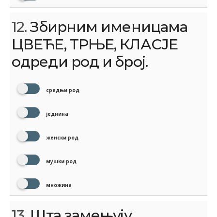
12.
Збирним именицама
ЦВЕЋЕ, ТРЊЕ, КЛАСЈЕ
одреди род и број.
средњи род
једнина
женски род
мушки род
множина
13.
Шта замењују