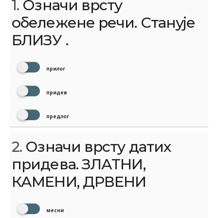
1.
Означи врсту
обележене речи. Станује
БЛИЗУ .
прилог
придев
предлог
2.
Означи врсту датих
придева. ЗЛАТНИ,
КАМЕНИ, ДРВЕНИ
месни