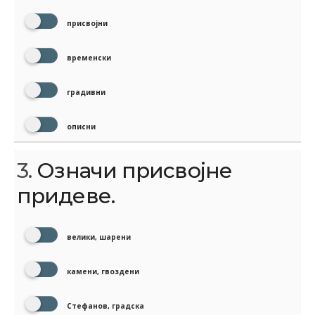
присвојни
временски
градивни
описни
3.
Означи присвојне
придеве.
велики, шарени
камени, гвоздени
Стефанов, градска