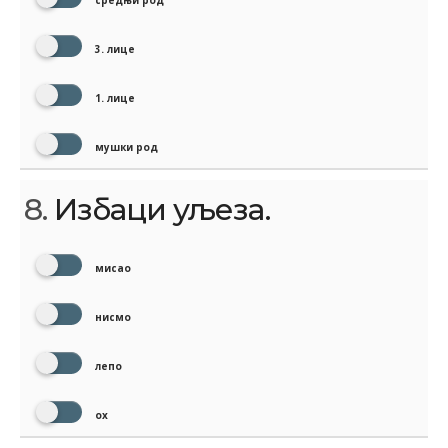
средњи род
3. лице
1. лице
мушки род
8.
Избаци уљеза.
мисао
нисмо
лепо
ох