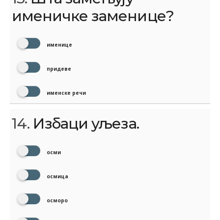
именичке заменице?
именице
придеве
именске речи
14.
Избаци уљеза.
осми
осмица
осморо