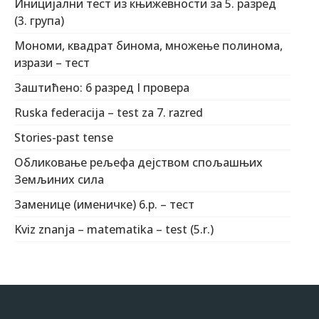
Иницијални тест из књижевности за 5. разред
(3. група)
Мономи, квадрат бинома, множење полинома,
изрази – тест
Заштићено: 6 разред I провера
Ruska federacija – test za 7. razred
Stories-past tense
Обликовање рељефа дејством спољашњих
Земљиних сила
Заменице (именичке) 6.р. – тест
Kviz znanja – matematika – test (5.r.)