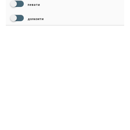
певати
долазити