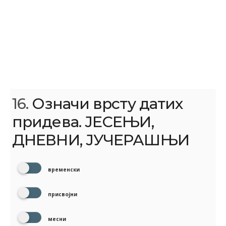
16.
Означи врсту датих
придева. ЈЕСЕЊИ,
ДНЕВНИ, ЈУЧЕРАШЊИ
временски
присвојни
месни