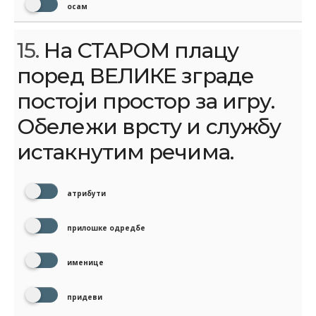
осам
15.
На СТАРОМ плацу
поред ВЕЛИКЕ зграде
постоји простор за игру.
Обележи врсту и службу
истакнутим речима.
атрибути
прилошке одредбе
именице
придеви