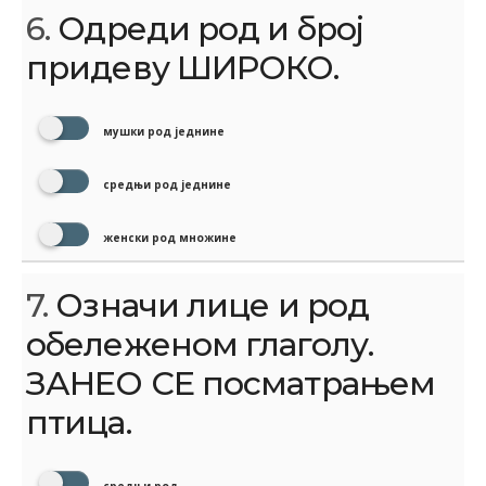
6.
Одреди род и број
придеву ШИРОКО.
мушки род једнине
средњи род једнине
женски род множине
7.
Означи лице и род
обележеном глаголу.
ЗАНЕО СЕ посматрањем
птица.