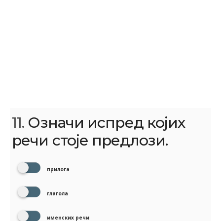
11.
Означи испред којих
речи стоје предлози.
прилога
глагола
именских речи