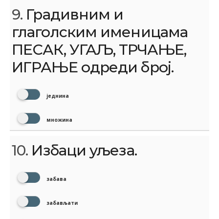
9.
Градивним и
глаголским именицама
ПЕСАК, УГАЉ, ТРЧАЊЕ,
ИГРАЊЕ одреди број.
једнина
множина
10.
Избаци уљеза.
забава
забављати