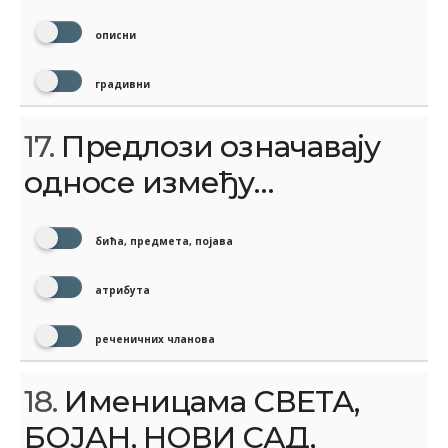
описни
градивни
17.
Предлози означавају
односе између…
бића, предмета, појава
атрибута
реченичних чланова
18.
Именицама СВЕТА,
БОЈАН, НОВИ САД,