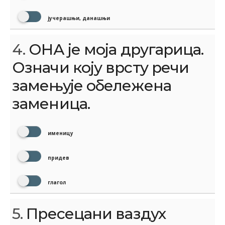
јучерашњи, данашњи
4.
ОНА је моја другарица.
Означи коју врсту речи
замењује обележена
заменица.
именицу
придев
глагол
5.
Пресецани ваздух