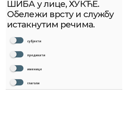
ШИБА у лице, ХУКЋЕ.
Обележи врсту и службу
истакнутим речима.
субјекти
предикати
именице
глаголи