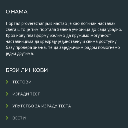
О НАМА
Портал provereznanja.rs настао је као логичан наставак
свега што је тим портала Зелена учионица до сада урадио.
Кроз нову платформу желимо да пружимо могућност
наставницима да креирају јединствену и свима доступну
базу провера знања, те да заједничким радом помогнемо
једни другима.
БРЗИ ЛИНКОВИ
ТЕСТОВИ
ИЗРАДИ ТЕСТ
УПУТСТВО ЗА ИЗРАДУ ТЕСТА
ВЕСТИ