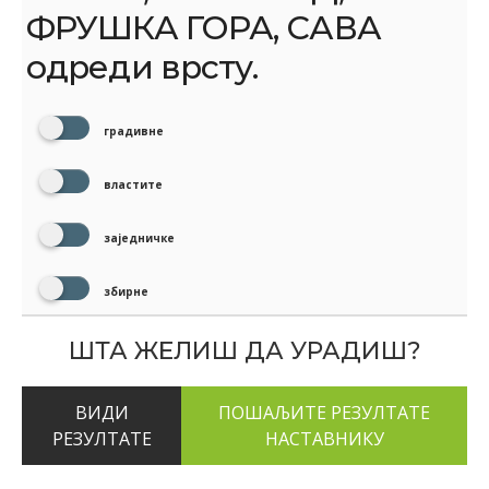
ФРУШКА ГОРА, САВА
одреди врсту.
градивне
властите
заједничке
збирне
ШТА ЖЕЛИШ ДА УРАДИШ?
ВИДИ
РЕЗУЛТАТЕ