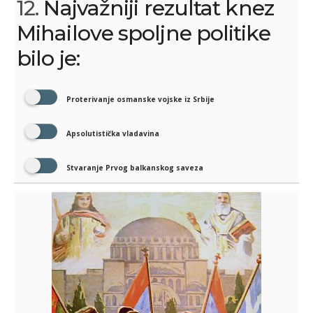
12.
Najvažniji rezultat knez
Mihailove spoljne politike
bilo je:
Proterivanje osmanske vojske iz Srbije
Apsolutistička vladavina
Stvaranje Prvog balkanskog saveza