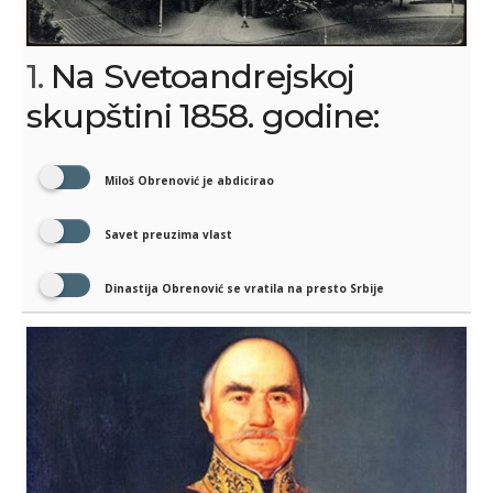
1.
Na Svetoandrejskoj
skupštini 1858. godine:
Miloš Obrenović je abdicirao
Savet preuzima vlast
Dinastija Obrenović se vratila na presto Srbije