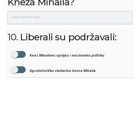
Kneza Mihaila?
10.
Liberali su podržavali:
Knez Mihailovu spoljnu i nacionalnu politiku
Apsolutističku vladavinu kneza Mihaila