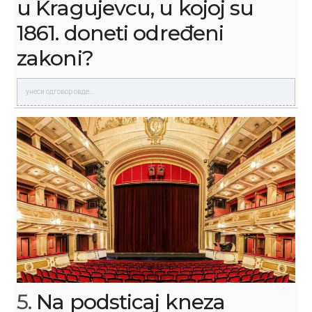
u Kragujevcu, u kojoj su
1861. doneti određeni
zakoni?
5.
Na podsticaj kneza