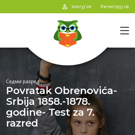
person_outline
Улогуј се
Региструј се
Седми разред
Povratak Obrenovića-
Srbija 1858.-1878.
godine- Test za 7.
razred