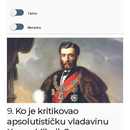
Tačno
Netačno
9.
Ko je kritikovao
apsolutističku vladavinu