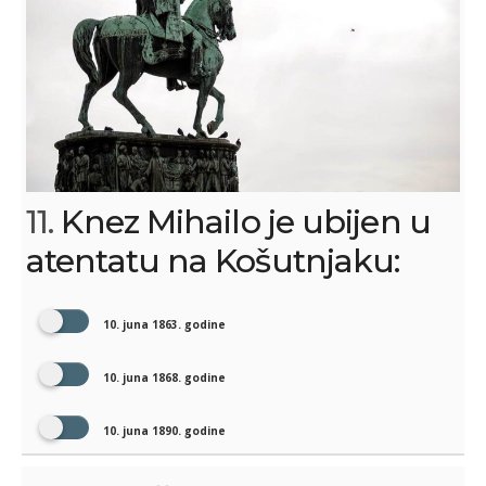
11.
Knez Mihailo je ubijen u
atentatu na Košutnjaku:
10. juna 1863. godine
10. juna 1868. godine
10. juna 1890. godine