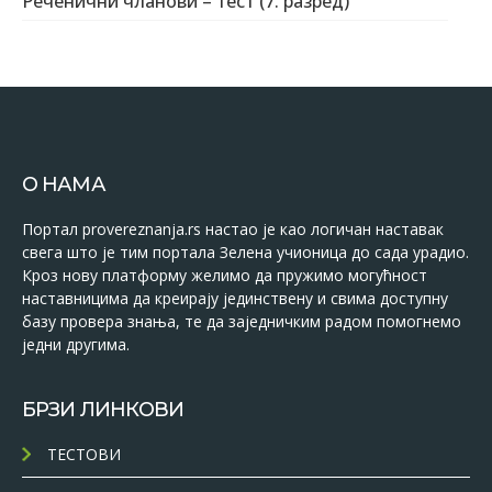
Реченични чланови – тест (7. разред)
О НАМА
Портал provereznanja.rs настао је као логичан наставак
свега што је тим портала Зелена учионица до сада урадио.
Кроз нову платформу желимо да пружимо могућност
наставницима да креирају јединствену и свима доступну
базу провера знања, те да заједничким радом помогнемо
једни другима.
БРЗИ ЛИНКОВИ
ТЕСТОВИ