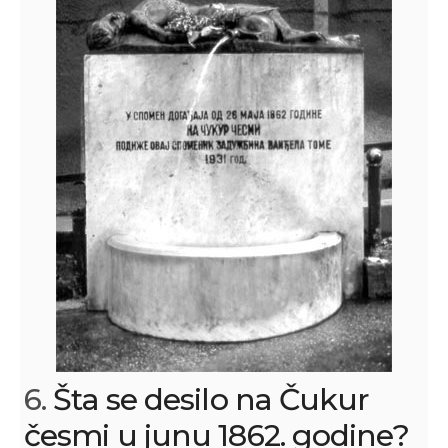
6.
Šta se desilo na Čukur
česmi u junu 1862. godine?