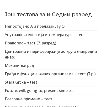
Још тестова за и Седми разред
Непостојано А и прелазак Л у О
Унутрашња енергија и температура – тест
Правопис – тест (7. разред)
Централни и периферијски угао круга (напредни
ниво)
Механички рад
Грађа и функција живих организама – тест (7.р.)
Stara Grčka – test
Future: will, going to, present simple…
Гласовне промене – тест