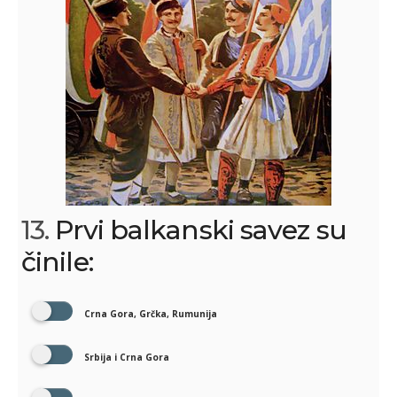
13.
Prvi balkanski savez su
činile:
Crna Gora, Grčka, Rumunija
Srbija i Crna Gora