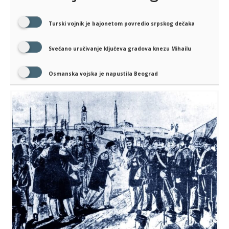
Turski vojnik je bajonetom povredio srpskog dečaka
Svečano uručivanje ključeva gradova knezu Mihailu
Osmanska vojska je napustila Beograd