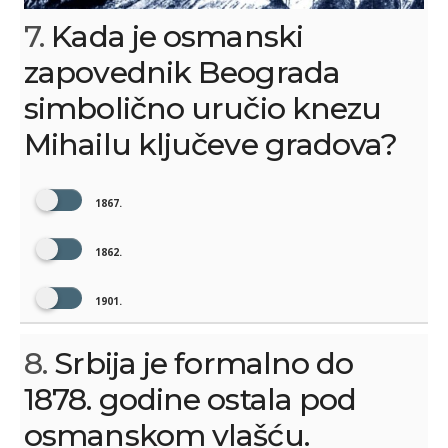
7.
Kada je osmanski
zapovednik Beograda
simbolično uručio knezu
Mihailu ključeve gradova?
1867.
1862.
1901.
8.
Srbija je formalno do
1878. godine ostala pod
osmanskom vlašću.