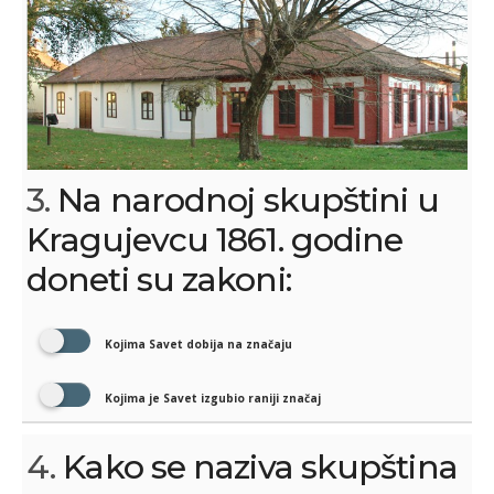
3.
Na narodnoj skupštini u
Kragujevcu 1861. godine
doneti su zakoni:
Kojima Savet dobija na značaju
Kojima je Savet izgubio raniji značaj
4.
Kako se naziva skupština