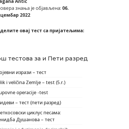
agana Antić
овера знања је објављена:
06.
цембар 2022
делите овај тест са пријатељима:
ош тестова за и Пети разред
ојевни изрази – тест
ik i veličina Zemlje – test (5.r.)
upovne operacije -test
идеви – тест (пети разред)
еткосовски циклус песама:
нидба Душанова – тест