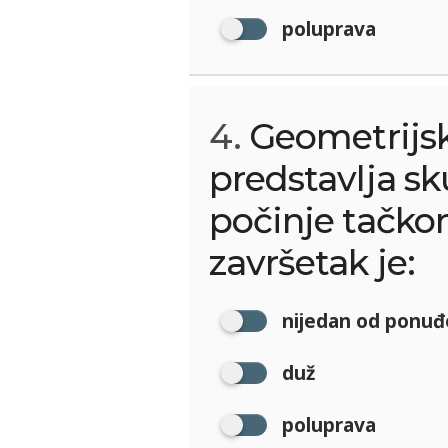
poluprava
4.
Geometrijski
predstavlja sk
počinje tačk
završetak je:
nijedan od ponuđ
duž
poluprava