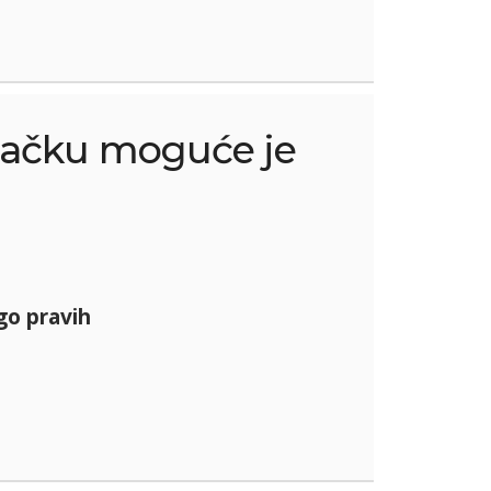
tačku moguće je
o pravih