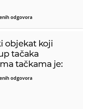
enih odgovora
 objekat koji
kup tačaka
ema tačkama je:
enih odgovora