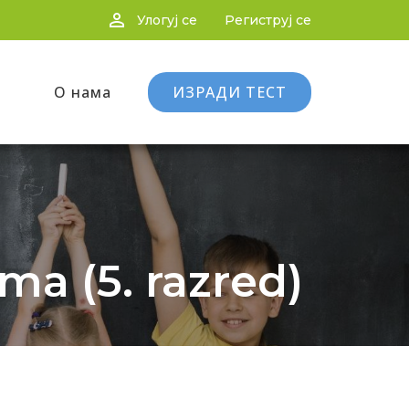
person_outline
Улогуј се
Региструј се
О нама
ИЗРАДИ ТЕСТ
ma (5. razred)