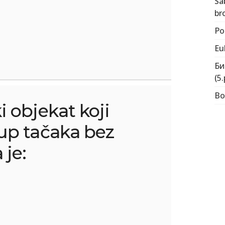
Sa
bro
Po
Eu
Би
(5.
Во
 objekat koji
kup tačaka bez
 je: