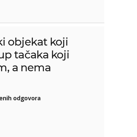
 objekat koji
up tačaka koji
om, a nema
enih odgovora