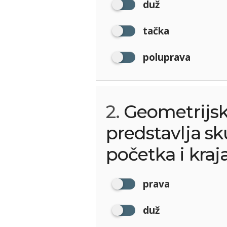
duž
tačka
poluprava
2.
Geometrijski
predstavlja s
početka i kraja
prava
duž