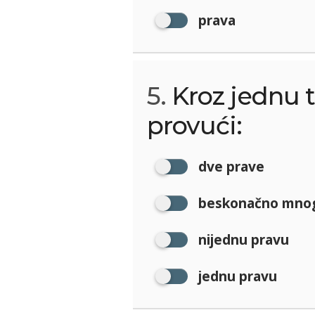
prava
5.
Kroz jednu 
provući:
dve prave
beskonačno mnog
nijednu pravu
jednu pravu