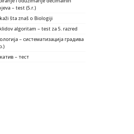
biranje i oduzimanje decimalnih
jeva – test (5.r.)
kaži šta znaš o Biologiji
klidov algoritam – test za 5. razred
ологија – систематизација градива
р.)
катив – тест