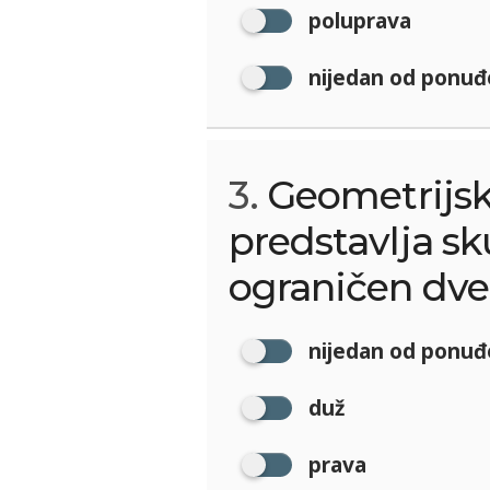
poluprava
nijedan od ponuđ
3.
Geometrijski
predstavlja s
ograničen dv
nijedan od ponuđ
duž
prava