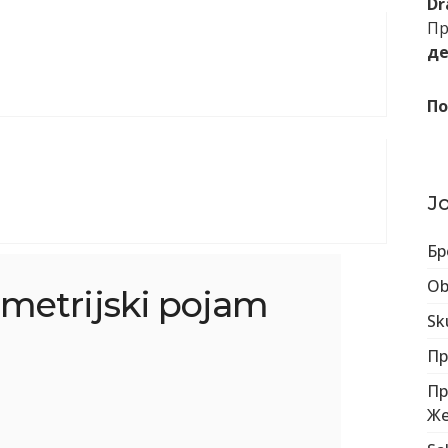
Dr
Пр
де
По
Ј
Бр
Obl
metrijski pojam
Sk
Пр
Пр
Же