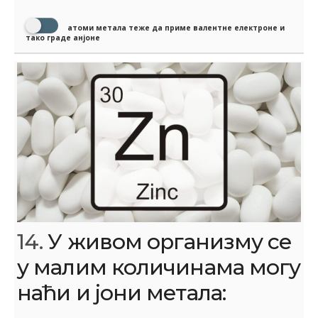
атоми метала теже да приме валентне електроне и
тако граде анјоне
14.
У живом организму се
у малим количинама могу
наћи и јони метала: