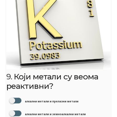
9.
Који метали су веома
реактивни?
алкални метали и прелазни метали
алкални метали и земноалкални метали