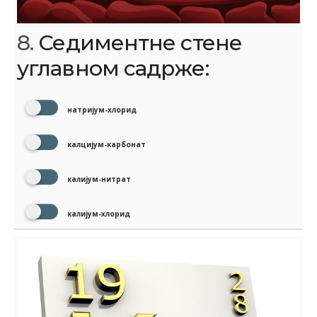
8.
Седиментне стене
углавном садрже:
натријум-хлорид
калцијум-карбонат
калијум-нитрат
калијум-хлорид