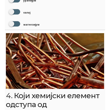
уранијум
калај
магнезијум
4.
Који хемијски елемент
одступа од