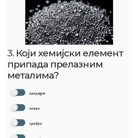
3.
Који хемијски елемент
припада прелазним
металима?
калцијум
олово
сребро