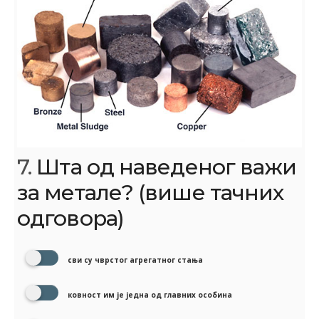
7.
Шта од наведеног важи
за метале? (више тачних
одговора)
сви су чврстог агрегатног стања
ковност им је једна од главних особина