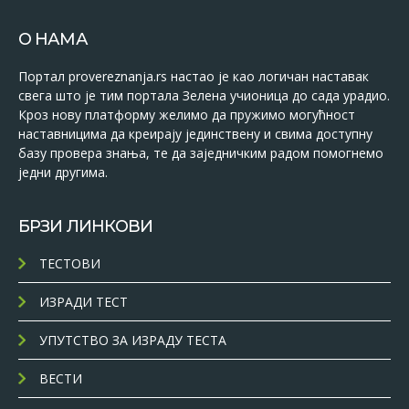
О НАМА
Портал provereznanja.rs настао је као логичан наставак
свега што је тим портала Зелена учионица до сада урадио.
Кроз нову платформу желимо да пружимо могућност
наставницима да креирају јединствену и свима доступну
базу провера знања, те да заједничким радом помогнемо
једни другима.
БРЗИ ЛИНКОВИ
ТЕСТОВИ
ИЗРАДИ ТЕСТ
УПУТСТВО ЗА ИЗРАДУ ТЕСТА
ВЕСТИ