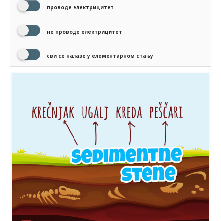
проводе електрицитет
не проводе електрицитет
сви се налазе у елементарном стању