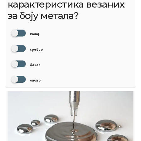
карактеристика везаних
за боју метала?
калај
сребро
бакар
олово