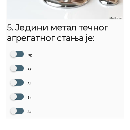
5.
Једини метал течног
агрегатног стања је:
Hg
Ag
Al
Zn
Au