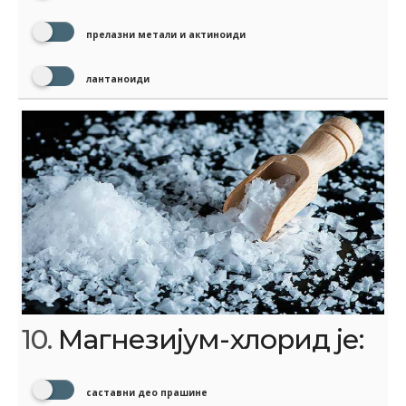
прелазни метали и актиноиди
лантаноиди
10.
Магнезијум-хлорид је:
саставни део прашине