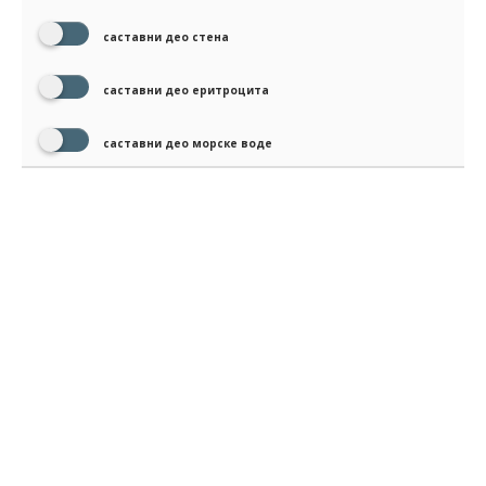
саставни део стена
саставни део еритроцита
саставни део морске воде