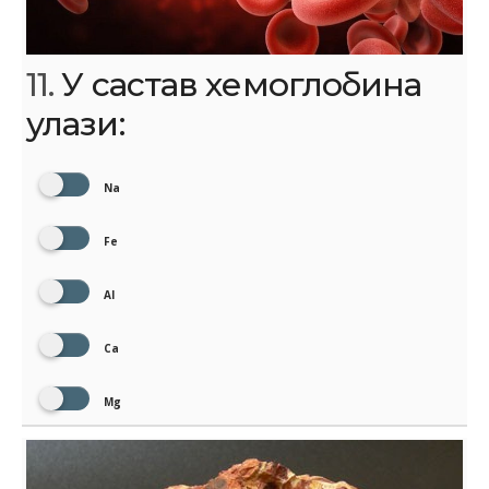
11.
У састав хемоглобина
улази:
Na
Fe
Al
Ca
Mg