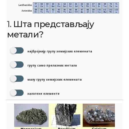
1.
Шта представљају
метали?
најбројнију групу хемијских елемената
групу само прелазних метала
малу групу хемијских елемената
халогене елементе