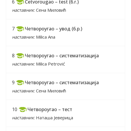
Četvorougao – test (6.r.)
6
наставник
: Сена Миловић
Четвороугао – увод (6.р.)
7
наставник
: Milica Ana
Четвороугао – систематизација
8
наставник
: Milica Petrović
Четвороугао – систематизација
9
наставник
: Сена Миловић
Четвороугао – тест
10
наставник
: Наташа Јеверица