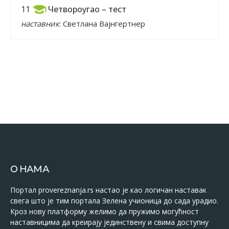
Четвороугао – тест
11
наставник
: Светлана Вајнгертнер
О НАМА
Портал provereznanja.rs настао је као логичан наставак
свега што је тим портала Зелена учионица до сада урадио.
Кроз нову платформу желимо да пружимо могућност
наставницима да креирају јединствену и свима доступну