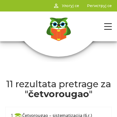
person_outline
Улогуј се
Региструј се
11 rezultata pretrage za
"
četvorougao
"
Četvorougao – sistematizacija (6.r.)
1