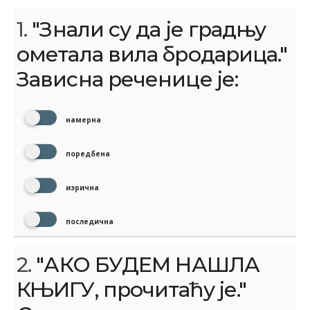
1.
"Знали су да је градњу
ометала вила бродарица."
Зависна реченице је:
намерна
поредбена
изрична
последична
2.
"АКО БУДЕМ НАШЛА
КЊИГУ, прочитаћу је."