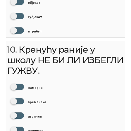
објекат
субјекат
атрибут
10.
Кренућу раније у
школу НЕ БИ ЛИ ИЗБЕГЛИ
ГУЖВУ.
намерна
временска
изрична
начинска