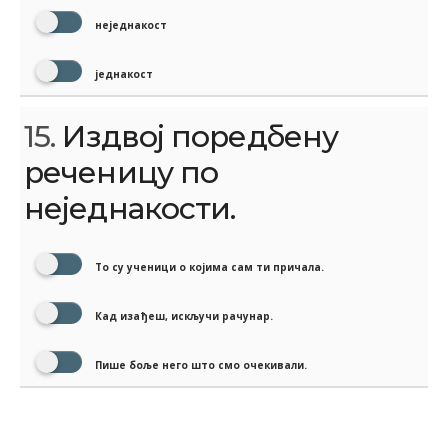
неједнакост
једнакост
15.
Издвој поредбену
реченицу по
неједнакости.
То су ученици о којима сам ти причала.
Кад изађеш, искључи рачунар.
Пише боље него што смо очекивали.