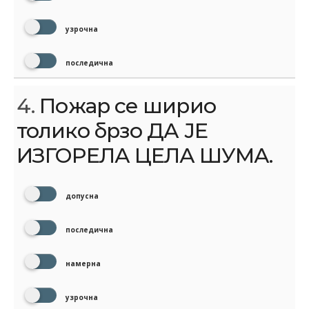
узрочна
последична
4.
Пожар се ширио
толико брзо ДА ЈЕ
ИЗГОРЕЛА ЦЕЛА ШУМА.
допусна
последична
намерна
узрочна