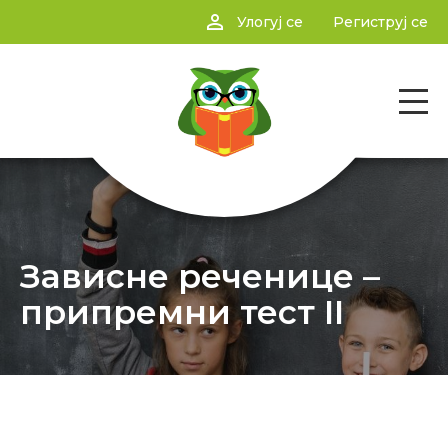
person_outline
Улогуј се
Региструј се
Зависне реченице –
припремни тест II