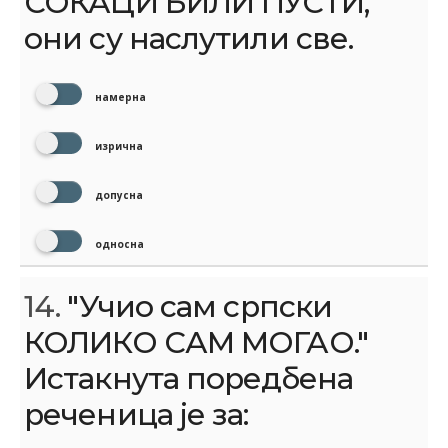
СОКАЦИ БИЛИ ПУСТИ,
они су наслутили све.
намерна
изрична
допусна
односна
14.
"Учио сам српски
КОЛИКО САМ МОГАО."
Истакнута поредбена
реченица је за: