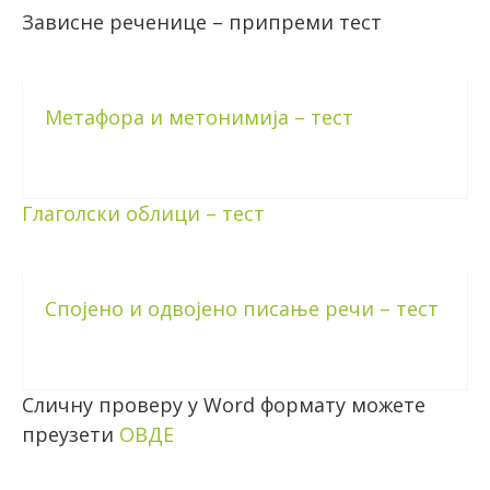
Зависне реченице – припреми тест
Метафора и метонимија – тест
Глаголски облици – тест
Спојено и одвојено писање речи – тест
Сличну проверу у Word формату можете
преузети
ОВДЕ