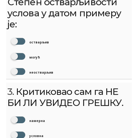
Степен остварљивости
услова у датом примеру
је:
остварљив
могућ
неостварљив
3.
Критиковао сам га НЕ
БИ ЛИ УВИДЕО ГРЕШКУ.
намерна
условна