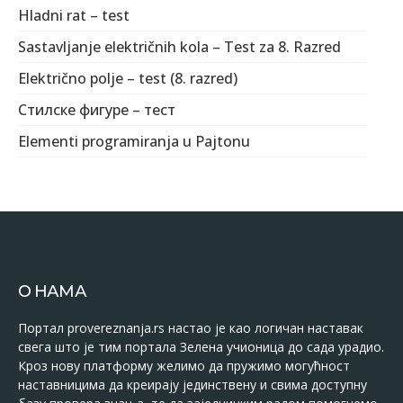
Hladni rat – test
Sastavljanje električnih kola – Test za 8. Razred
Električno polje – test (8. razred)
Стилске фигуре – тест
Elementi programiranja u Pajtonu
О НАМА
Портал provereznanja.rs настао је као логичан наставак
свега што је тим портала Зелена учионица до сада урадио.
Кроз нову платформу желимо да пружимо могућност
наставницима да креирају јединствену и свима доступну