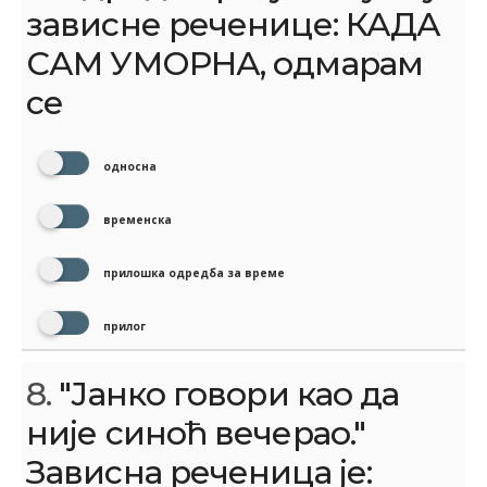
зависне реченице: КАДА
САМ УМОРНА, одмарам
се
односна
временска
прилошка одредба за време
прилог
8.
"Јанко говори као да
није синоћ вечерао."
Зависна реченица је: