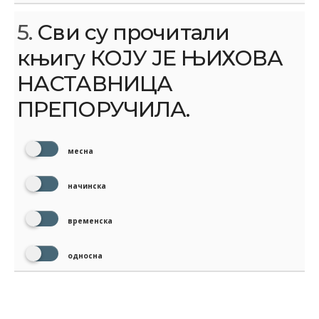
5.
Сви су прочитали
књигу КОЈУ ЈЕ ЊИХОВА
НАСТАВНИЦА
ПРЕПОРУЧИЛА.
месна
начинска
временска
односна