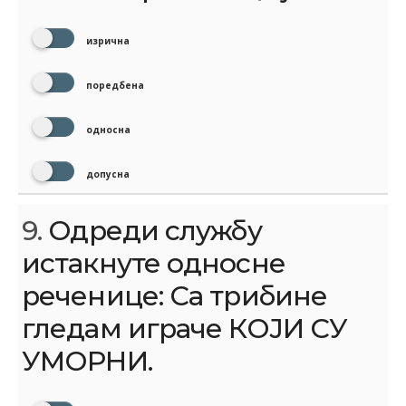
изрична
поредбена
односна
допусна
9.
Одреди службу
истакнуте односне
реченице: Са трибине
гледам играче КОЈИ СУ
УМОРНИ.