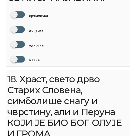
временска
допусна
односна
месна
18.
Храст, свето дрво
Старих Словена,
симболише снагу и
чврстину, али и Перуна
КОЈИ ЈЕ БИО БОГ ОЛУЈЕ
И ГРОМА.