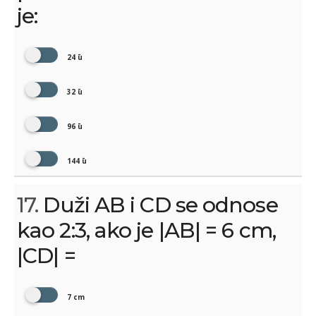
je:
24 ū
32 ū
96 ū
144 ū
17.
Duži AB i CD se odnose
kao 2:3, ako je |AB| = 6 cm,
|CD| =
7 cm