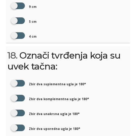
9 cm
5 cm
4 cm
18.
Označi tvrđenja koja su
uvek tačna:
Zbir dva suplementna ugla je 180°
Zbir dva komplementna ugla je 180°
Zbir dva unakrsna ugla je 180°
Zbir dva uporedna ugla je 180°