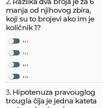
2.
Razlika dva broja je za 6
manja od njihovog zbira,
koji su to brojevi ako im je
količnik 1?
5 i 1
1 i 1
6 i 1
3 i 3
3.
Hipotenuza pravouglog
trougla čija je jedna kateta