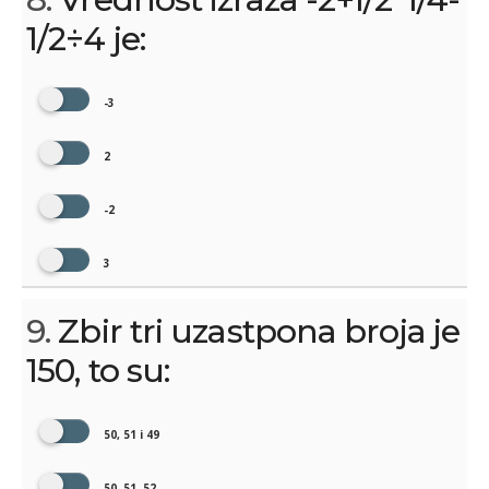
1/2÷4 je:
-3
2
-2
3
9.
Zbir tri uzastpona broja je
150, to su:
50, 51 i 49
50, 51, 52