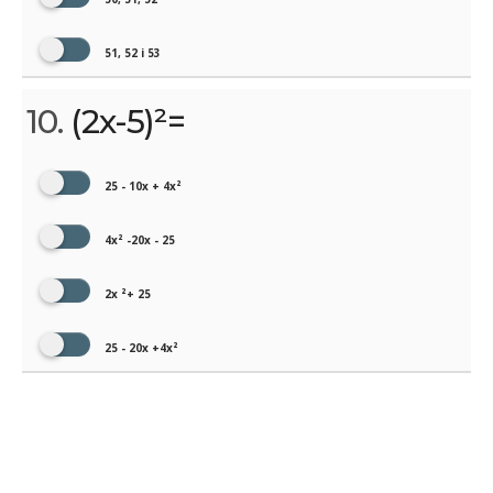
51, 52 i 53
10.
(2x-5)²=
25 - 10x + 4x²
4x² -20x - 25
2x ²+ 25
25 - 20x +4x²