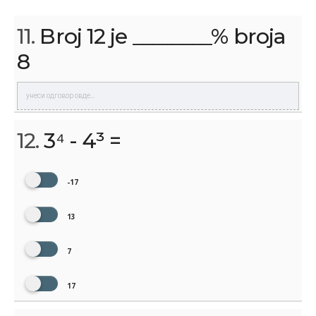
11.
Broj 12 je ________% broja
8
12.
3⁴ - 4³ =
-17
13
7
17