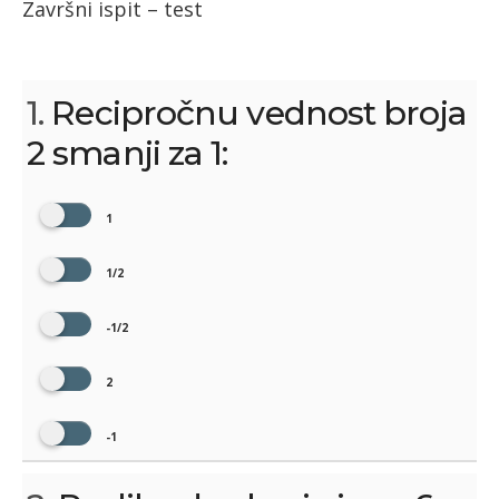
Završni ispit – test
1.
Recipročnu vednost broja
2 smanji za 1:
1
1/2
-1/2
2
-1