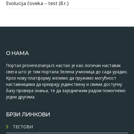
Evolucija čoveka – test (8.r.)
О НАМА
Портал provereznanja.rs настао је као логичан наставак
свега што је тим портала Зелена учионица до сада урадио.
Кроз нову платформу желимо да пружимо могућност
наставницима да креирају јединствену и свима доступну
базу провера знања, те да заједничким радом помогнемо
једни другима.
БРЗИ ЛИНКОВИ
ТЕСТОВИ