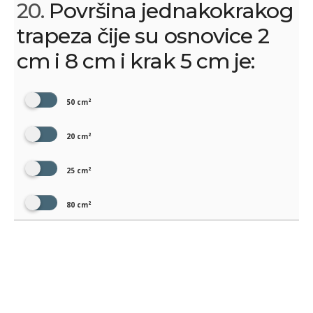
20.
Površina jednakokrakog
trapeza čije su osnovice 2
cm i 8 cm i krak 5 cm je:
50 cm²
20 cm²
25 cm²
80 cm²