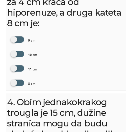
za 4 cm kraća od
hiporenuze, a druga kateta
8 cm je:
9 cm
10 cm
11 cm
8 cm
4.
Obim jednakokrakog
trougla je 15 cm, dužine
stranica mogu da budu