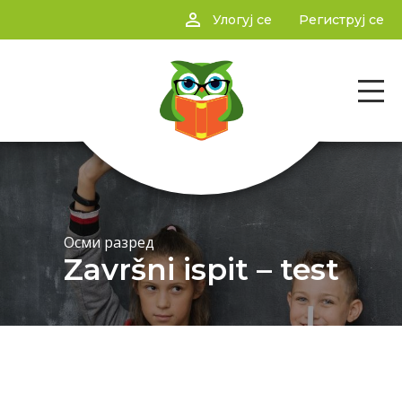
person_outline
Улогуј се
Региструј се
Осми разред
Završni ispit – test