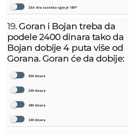
Zbir dva susedna ugla je 180°
19.
Goran i Bojan treba da
podele 2400 dinara tako da
Bojan dobije 4 puta više od
Gorana. Goran će da dobije:
600 dinara
360 dinara
480 dinara
240 dinara