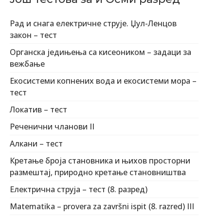
Рад и снага електричне струје. Џул-Ленцов
закон – тест
Органска једињења са кисеоником – задаци за
вежбање
Екосистеми копнених вода и екосистеми мора –
тест
Локатив – тест
Реченични чланови II
Алкани – тест
Кретање броја становника и њихов просторни
размештај, природно кретање становништва
Електрична струја – тест (8. разред)
Matematika – provera za završni ispit (8. razred) III