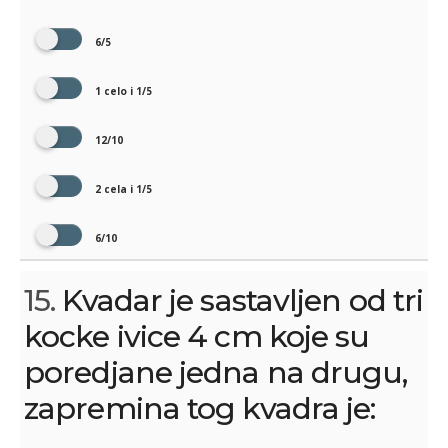
6/5
1 celo i 1/5
12/10
2 cela i 1/5
6/10
15.
Kvadar je sastavljen od tri
kocke ivice 4 cm koje su
poredjane jedna na drugu,
zapremina tog kvadra je: