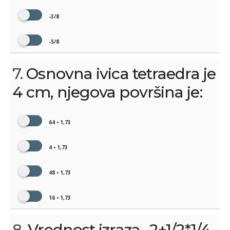
-3/8
-5/8
7.
Osnovna ivica tetraedra je
4 cm, njegova površina je:
64 • 1,73
4 • 1,73
48 • 1,73
16 • 1,73
8.
Vrednost izraza -2+1/2*1/4-