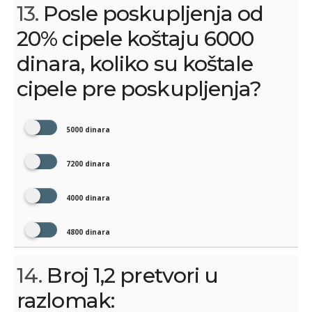
13.
Posle poskupljenja od
20% cipele koštaju 6000
dinara, koliko su koštale
cipele pre poskupljenja?
5000 dinara
7200 dinara
4000 dinara
4800 dinara
14.
Broj 1,2 pretvori u
razlomak: