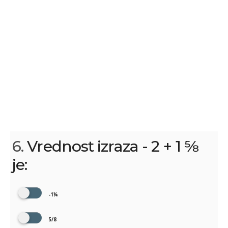
6.
Vrednost izraza - 2 + 1 5⁄8
je:
-1¼
5/8