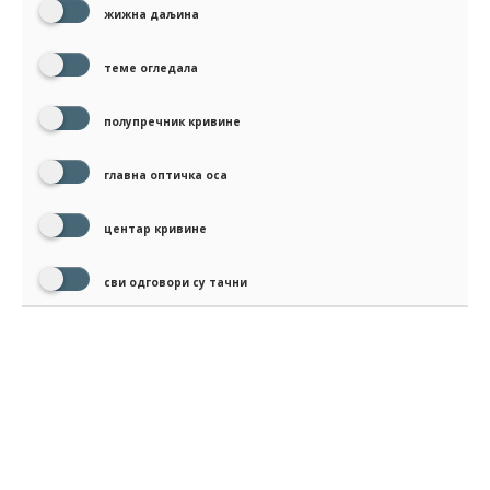
жижна даљина
теме огледала
полупречник кривине
главна оптичка оса
центар кривине
сви одговори су тачни