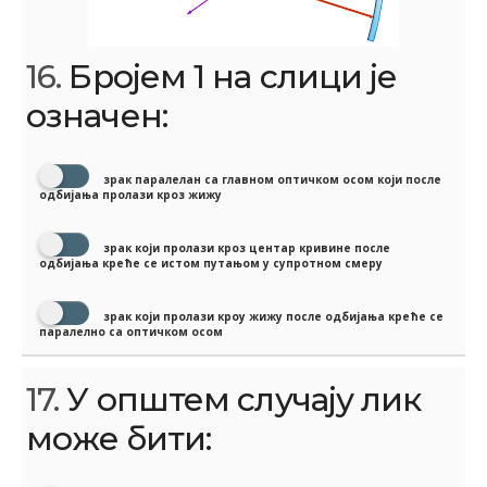
16.
Бројем 1 на слици је
означен:
зрак паралелан са главном оптичком осом који после
одбијања пролази кроз жижу
зрак који пролази кроз центар кривине после
одбијања креће се истом путањом у супротном смеру
зрак који пролази кроу жижу после одбијања креће се
паралелно са оптичком осом
17.
У општем случају лик
може бити: