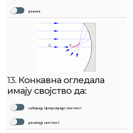
реална
13.
Конкавна огледала
имају својство да:
сабирају (фокусирају) светлост
расипају светлост