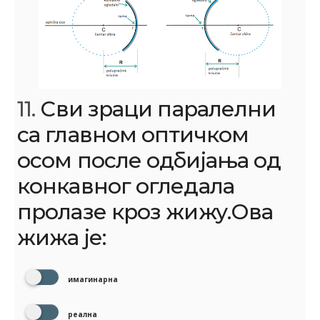
11.
Сви зраци паралелни
са главном оптичком
осом после одбијања од
конкавног огледала
пролазе кроз жижу.Ова
жижа је:
имагинарна
реална