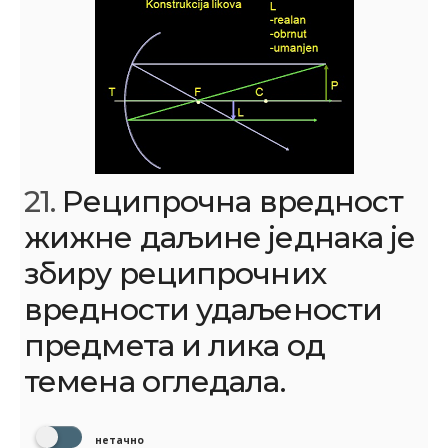
21.
Реципрочна вредност
жижне даљине једнака је
збиру реципрочних
вредности удаљености
предмета и лика од
темена огледала.
нетачно