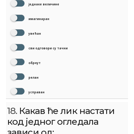
једнаке величине
имагинаран
увећан
сви одговори су тачни
обрнут
релан
усправан
18.
Какав ће лик настати
код једног огледала
зависи од: