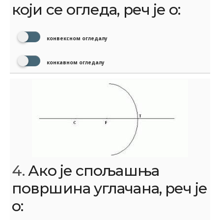
који се огледа, реч је о:
конвексном огледалу
конкавном огледалу
4.
Ако је спољашња
површина углачана, реч је
о: