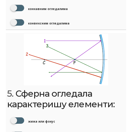
конкавним огледалима
конвексним огледалима
5.
Сферна огледала
карактеришу елементи:
жижа или фокус