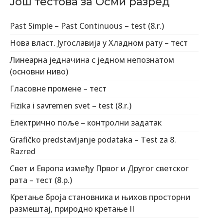
Још тестова за Осми разред
Past Simple – Past Continuous – test (8.r.)
Нова власт. Југославија у Хладном рату – тест
Линеарна једначина с једном непознатом
(основни ниво)
Гласовне промене – тест
Fizika i savremen svet – test (8.r.)
Електрично поље – контролни задатак
Grafičko predstavljanje podataka – Test za 8.
Razred
Свет и Европа између Првог и Другог светског
рата – тест (8.р.)
Кретање броја становника и њихов просторни
размештај, природно кретање II