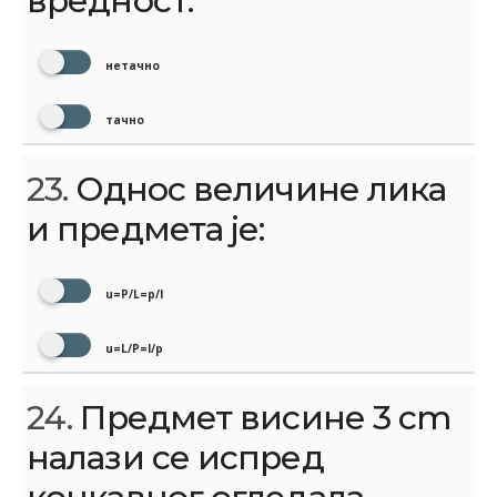
вредност.
нетачно
тачно
23.
Однос величине лика
и предмета је:
u=P/L=p/l
u=L/P=l/p
24.
Предмет висине 3 cm
налази се испред