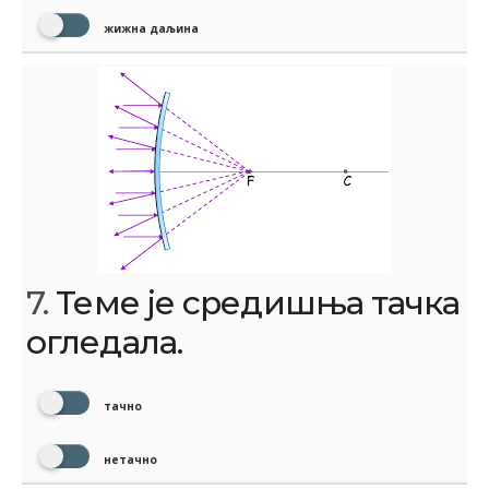
жижна даљина
7.
Теме је средишња тачка
огледала.
тачно
нетачно