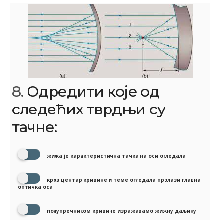
8.
Одредити које од
следећих тврдњи су
тачне:
жижа је карактеристична тачка на оси огледала
кроз центар кривине и теме огледала пролази главна
оптичка оса
полупречником кривине изражавамо жижну даљину