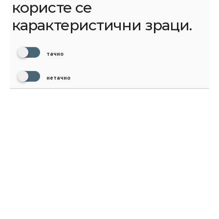
користе се
карактеристични зраци.
тачно
нетачно