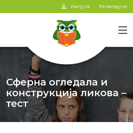
person_outline
Улогуј се
Региструј се
Сферна огледала и
конструкција ликова –
тест