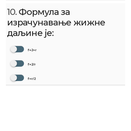
10.
Формула за
израчунавање жижне
даљине је:
f=2+r
f=2/r
f=r/2