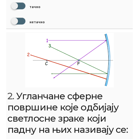
тачно
нетачно
2.
Угланчане сферне
површине које одбијају
светлосне зраке који
падну на њих називају се: