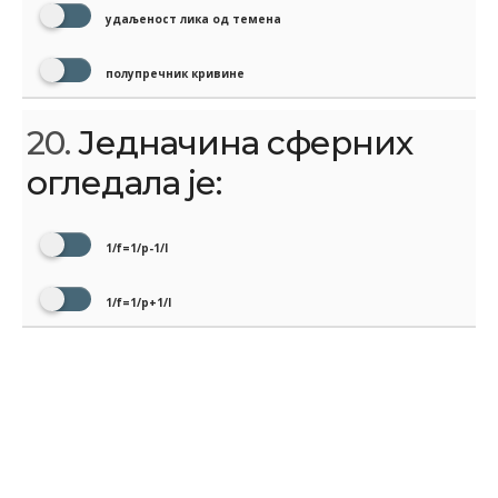
удаљеност лика од темена
полупречник кривине
20.
Једначина сферних
огледала је:
1/f=1/p-1/l
1/f=1/p+1/l