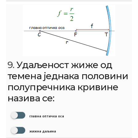
9.
Удаљеност жиже од
темена једнака половини
полупречника кривине
назива се:
главна оптичка оса
жижна даљина