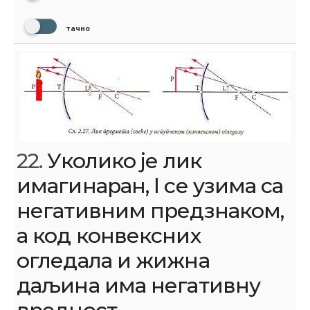
тачно
22.
Уколико је лик
имагинаран, l се узима са
негативним предзнаком,
а код конвексних
огледала и жижна
даљина има негативну