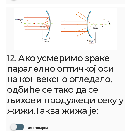
12.
Ако усмеримо зраке
паралелно оптичкој оси
на конвексно огледало,
одбиће се тако да се
љихови продужеци секу у
жижи.Таква жижа је:
имагинарна