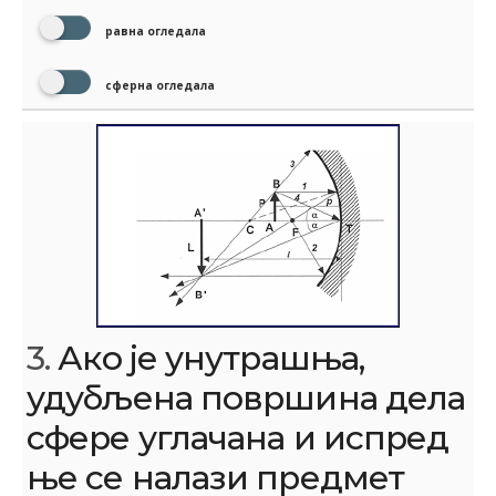
равна огледала
сферна огледала
3.
Ако је унутрашња,
удубљена површина дела
сфере углачана и испред
ње се налази предмет