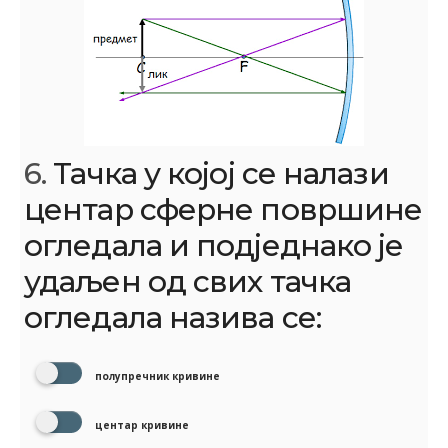
6.
Тачка у којој се налази
центар сферне површине
огледала и подједнако је
удаљен од свих тачка
огледала назива се:
полупречник кривине
центар кривине