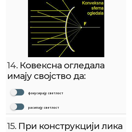
14.
Ковексна огледала
имају својство да:
фокусирају светлост
расипају светлост
15.
При конструкцији лика