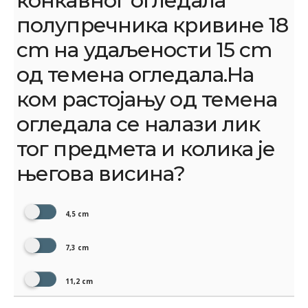
конкавног огледала
полупречника кривине 18
cm на удаљености 15 cm
од темена огледала.На
ком растојању од темена
огледала се налази лик
тог предмета и колика је
његова висина?
4,5 cm
7,3 cm
11,2 cm