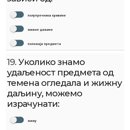
полупречника кривине
жижне даљине
положаја предмета
19.
Уколико знамо
удаљеност предмета од
темена огледала и жижну
даљину, можемо
израчунати:
жижу