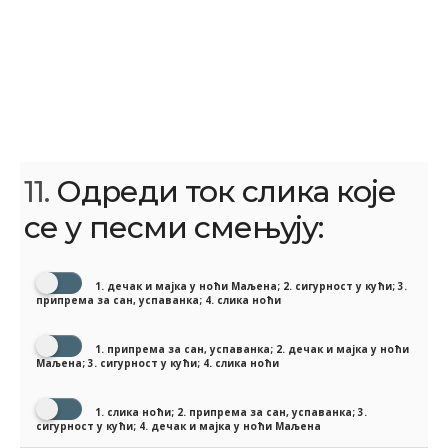
11.
Одреди ток слика које
се у песми смењују:
1. дечак и мајка у ноћи Маљена; 2. сигурност у кући; 3.
припрема за сан, успаванка; 4. слика ноћи
1. припрема за сан, успаванка; 2. дечак и мајка у ноћи
Маљена; 3. сигурност у кући; 4. слика ноћи
1. слика ноћи; 2. припрема за сан, успаванка; 3.
сигурност у кући; 4. дечак и мајка у ноћи Маљена