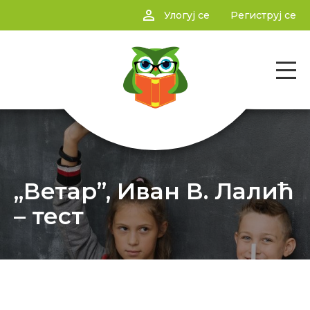
person_outline
Улогуј се
Региструј се
„Ветар”, Иван В. Лалић
– тест