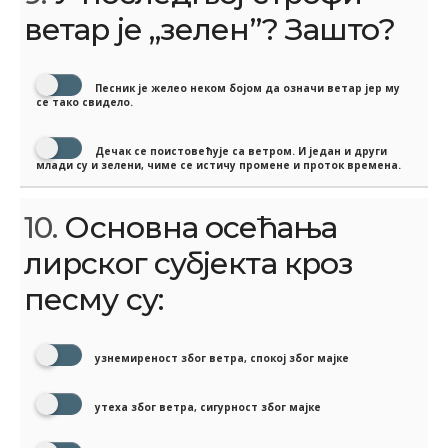
ветар је „зелен”? Зашто?
Песник је желео неком бојом да означи ветар јер му
се тако свидело.
Дечак се поистовећује са ветром. И један и други
млади су и зелени, чиме се истичу промене и проток времена.
10.
Основна осећања
лирског субјекта кроз
песму су:
узнемиреност због ветра, спокој због мајке
утеха због ветра, сигурност због мајке