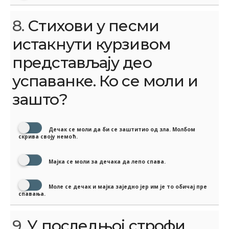
8.
Стихови у песми
истакнути курзивом
представљају део
успаванке. Ко се моли и
зашто?
Дечак се моли да би се заштитио од зла. Молбом
скрива своју немоћ.
Мајка се моли за дечака да лепо спава.
Моле се дечак и мајка заједно јер им је то обичај пре
спавања.
9.
У последњој строфи