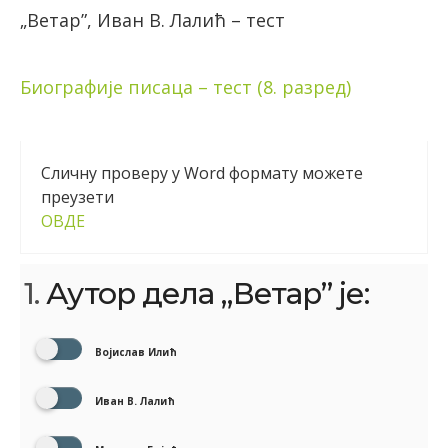
„Ветар”, Иван В. Лалић – тест
Биографије писаца – тест (8. разред)
Сличну проверу у Word формату можете
преузети
ОВДЕ
1.
Аутор дела „Ветар” је:
Војислав Илић
Иван В. Лалић