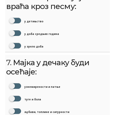
враћа кроз песму:
у детињство
у доба средњих година
у зрело доба
7.
Мајка у дечаку буди
осећаје:
узнемирености и патње
туге и бола
љубави, топлине и сигурности