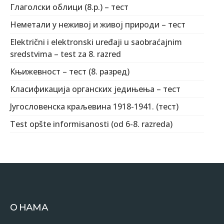
Глаголски облици (8.р.) – тест
Неметали у неживој и живој природи – тест
Električni i elektronski uređaji u saobraćajnim
sredstvima – test za 8. razred
Књижевност – тест (8. разред)
Класификација органских једињења – тест
Југословенска краљевина 1918-1941. (тест)
Test opšte informisanosti (od 6-8. razreda)
О НАМА