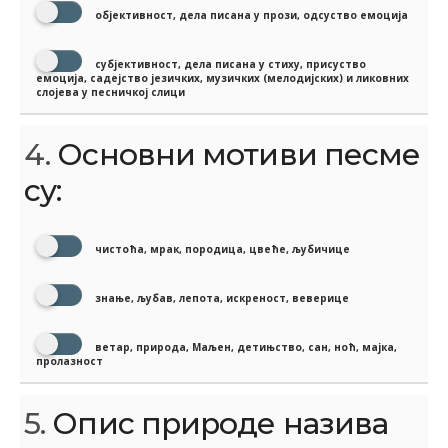
објективност, дела писана у прози, одсуство емоција
субјективност, дела писана у стиху, присуство
емоција, садејство језичких, музичких (мелодијских) и ликовних
слојева у песничкој слици
4.
Основни мотиви песме
су:
чистоћа, мрак, породица, цвеће, љубичице
знање, љубав, лепота, искреност, веверице
ветар, природа, Маљен, детињство, сан, ноћ, мајка,
пролазност
5.
Опис природе назива