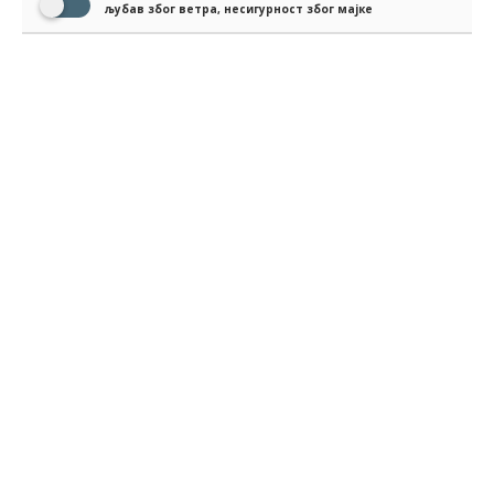
љубав због ветра, несигурност због мајке