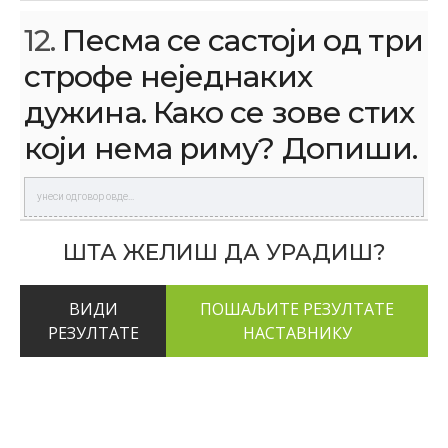
12.
Песма се састоји од три
строфе неједнаких
дужина. Како се зове стих
који нема риму? Допиши.
ШТА ЖЕЛИШ ДА УРАДИШ?
ВИДИ
РЕЗУЛТАТЕ