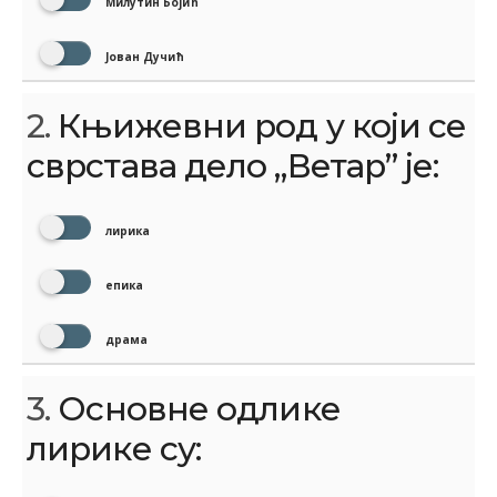
Милутин Бојић
Јован Дучић
2.
Књижевни род у који се
сврстава дело „Ветар” је:
лирика
епика
драма
3.
Основне одлике
лирике су: