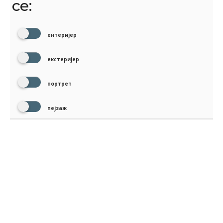
се:
ентеријер
екстеријер
портрет
пејзаж