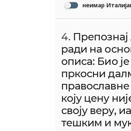
неимар Италија
4.
Препознај 
ради на осно
описа: Био је
пркосни дал
православне 
коју цену ниј
своју веру, и
тешким и му