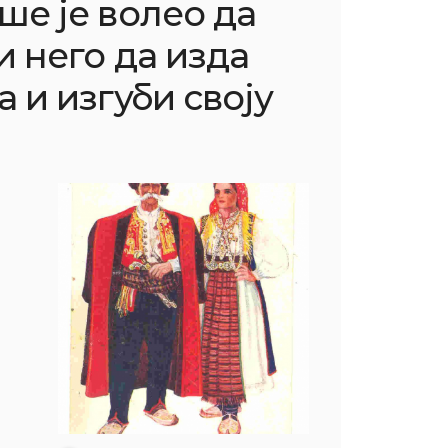
ше је волео да
и него да изда
 и изгуби своју