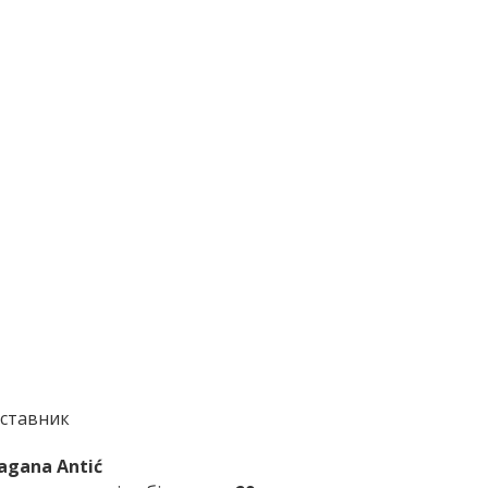
ставник
agana Antić