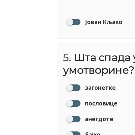
Јован Кљако
5.
Шта спада 
умотворине?
загонетке
пословице
анегдоте
бајке