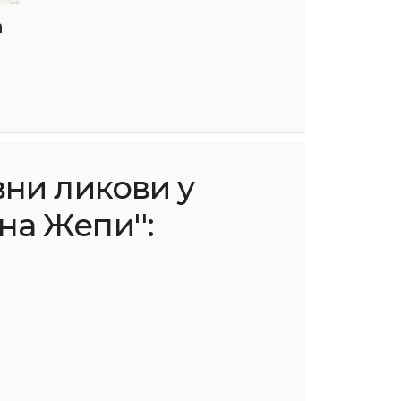
ћ
вни ликови у
на Жепи'':