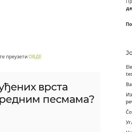
Пр
де
По
Ј
те преузети
ОВДЕ
El
tes
уђених врста
Ва
Из
бредним песмама?
ре
Čo
Уг