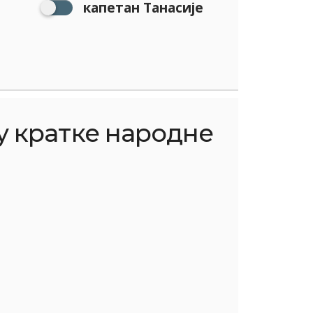
капетан Танасије
у кратке народне