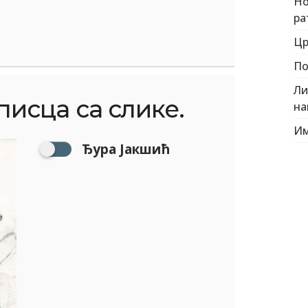
Но
ра
Цр
По
Ли
исца са слике.
на
Им
Ђура Јакшић