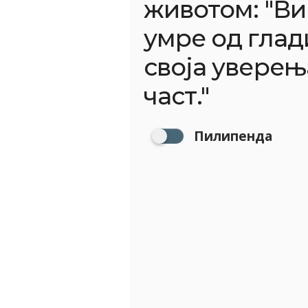
животом: "Ви
умре од глад
своја уверења
част."
Пилипенда