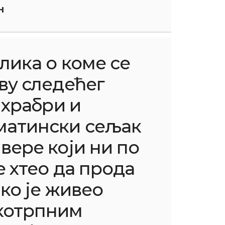
н
лика о коме се
ву следећег
 храбри и
матински сељак
вере који ни по
е хтео да прода
ако је живео
котрпним