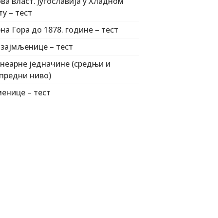
ва власт. Југославија у Хладном
ту – тест
на Гора до 1878. године – тест
зајмљенице – тест
неарне једначине (средњи и
предни ниво)
енице – тест