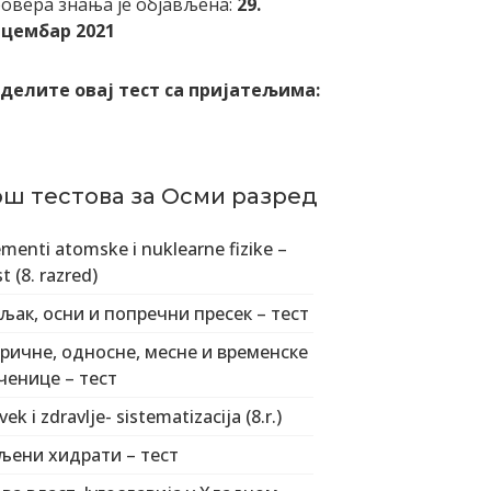
овера знања је објављена:
29.
цембар 2021
делите овај тест са пријатељима:
ош тестова за Осми разред
ementi atomske i nuklearne fizike –
t (8. razred)
љак, осни и попречни пресек – тест
ричне, односне, месне и временске
ченице – тест
vek i zdravlje- sistematizacija (8.r.)
љени хидрати – тест