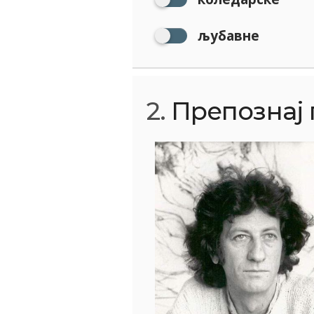
љубавне
2.
Препознај п