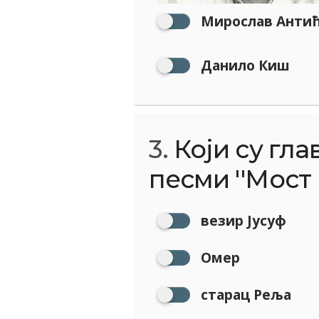
Мирослав Анти
Данило Киш
3.
Који су гла
песми ''Мост 
везир Јусуф
Омер
старац Реља