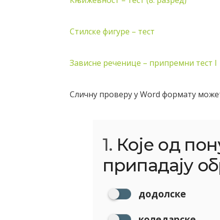
Књижевност – тест (8. разред)
Стилске фигуре – тест
Зависне реченице – припремни тест I
Сличну проверу у Word формату може
1.
Које од пон
припадају о
додолске
коледарске