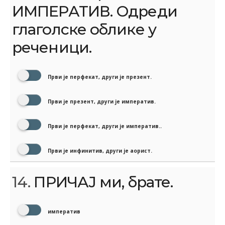
ИМПЕРАТИВ. Одреди
глаголске облике у
реченици.
Први је перфекат, други је презент.
Први је презент, други је императив.
Први је перфекат, други је императив..
Први је инфинитив, други је аорист.
14.
ПРИЧАЈ ми, брате.
императив