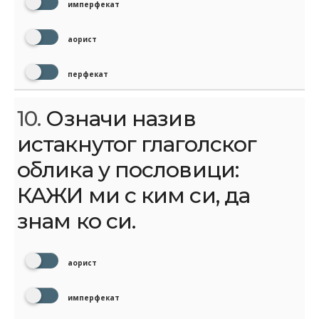
имперфекат
аорист
перфекат
10.
Означи назив
истакнутог глаголског
облика у пословици:
КАЖИ ми с ким си, да
знам ко си.
аорист
имперфекат