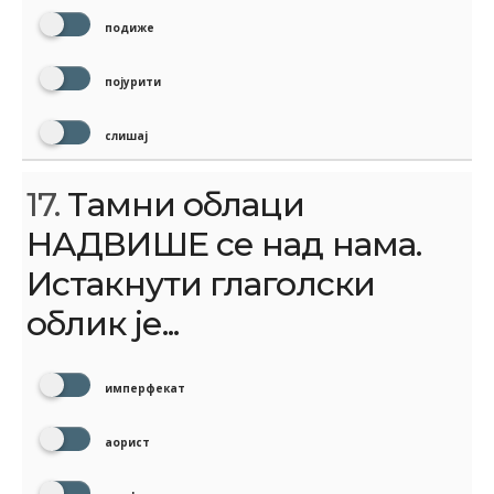
подиже
појурити
слишај
17.
Тамни облаци
НАДВИШЕ се над нама.
Истакнути глаголски
облик је...
имперфекат
аорист