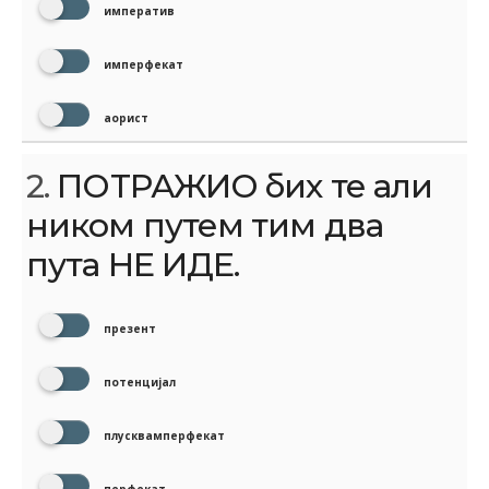
императив
имперфекат
аорист
2.
ПОТРАЖИО бих те али
ником путем тим два
пута НЕ ИДЕ.
презент
потенцијал
плусквамперфекат