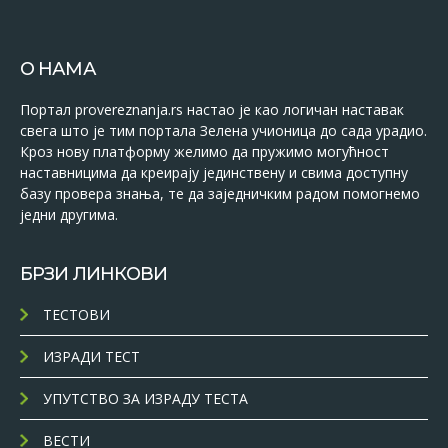
О НАМА
Портал provereznanja.rs настао је као логичан наставак
свега што је тим портала Зелена учионица до сада урадио.
Кроз нову платформу желимо да пружимо могућност
наставницима да креирају јединствену и свима доступну
базу провера знања, те да заједничким радом помогнемо
једни другима.
БРЗИ ЛИНКОВИ
ТЕСТОВИ
ИЗРАДИ ТЕСТ
УПУТСТВО ЗА ИЗРАДУ ТЕСТА
ВЕСТИ