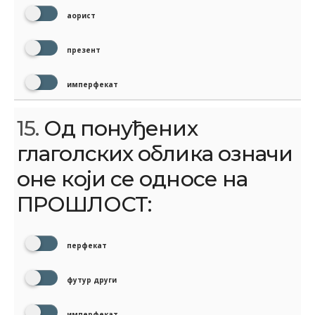
аорист
презент
имперфекат
15.
Од понуђених
глаголских облика означи
оне који се односе на
ПРОШЛОСТ:
перфекат
футур други
имперфекат