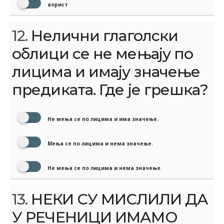
аорист
12.
Нелични глаголски
облици се не мењају по
лицима и имају значење
предиката. Где је грешка?
Не мења се по лицима и има значење.
Мења се по лицима и нема значење.
Не мења се по лицима и нема значење.
13.
НЕКИ СУ МИСЛИЛИ ДА
У РЕЧЕНИЦИ ИМАМО