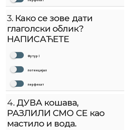
перфекат
3.
Како се зове дати
глаголски облик?
НАПИСАЋЕТЕ
Футур I
потенцијал
перфекат
4.
ДУВА кошава,
РАЗЛИЛИ СМО СЕ као
мастило и вода.