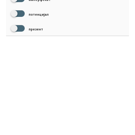
потенцијал
презент