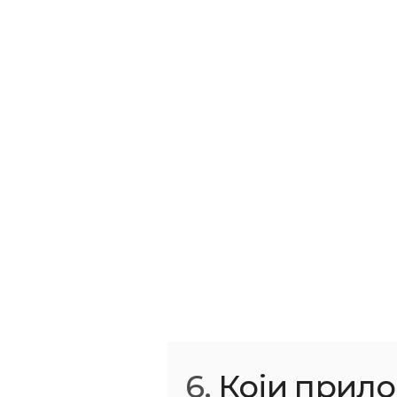
6.
Који прило