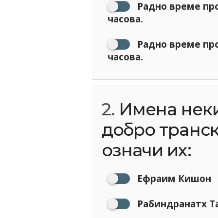
Радно време про
часова.
Радно време про
часова.
2.
Имена неки
добро транск
означи их:
Ефраим Кишон
Рабиндранатх Т