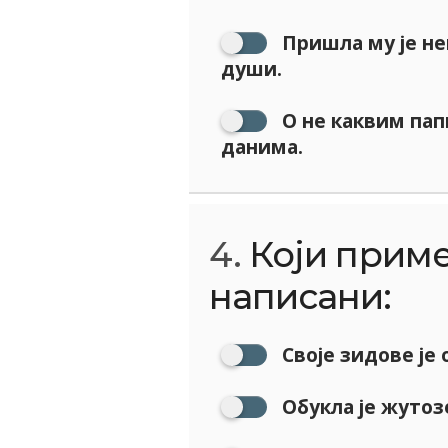
Пришла му је не
души.
О не каквим пап
данима.
4.
Који приме
написани:
Своје зидове је 
Обукла је жутоз