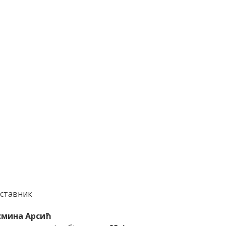
ставник
смина Арсић