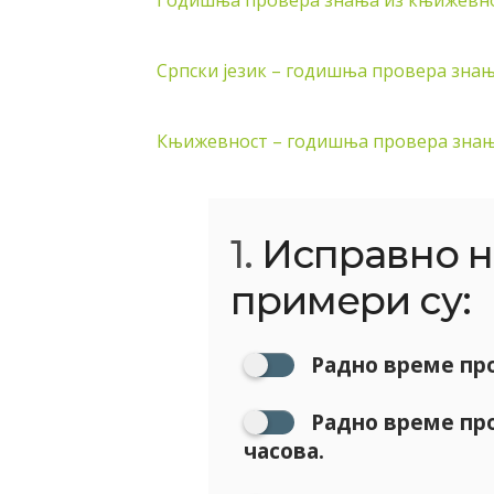
Годишња провера знања из књижевнос
Српски језик – годишња провера знања
Књижевност – годишња провера зна
1.
Исправно н
примери су:
Радно време про
Радно време про
часова.