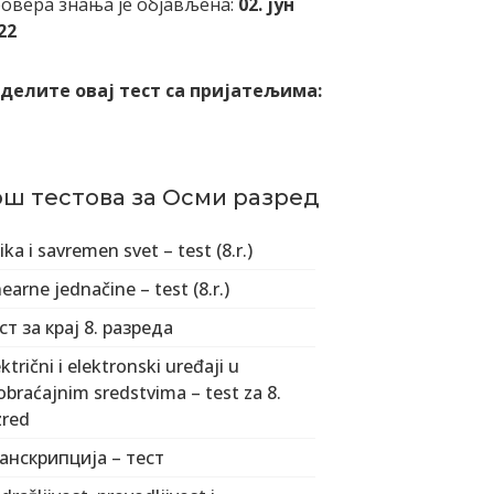
овера знања је објављена:
02. јун
22
делите овај тест са пријатељима:
ош тестова за Осми разред
zika i savremen svet – test (8.r.)
nearne jednačine – test (8.r.)
ст за крај 8. разреда
ektrični i elektronski uređaji u
obraćajnim sredstvima – test za 8.
zred
анскрипција – тест