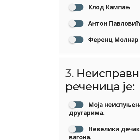
Клод Кампањ
Антон Павловић
Ференц Молнар
3.
Неисправн
реченица је:
Моја неиспуњена
другарима.
Невелики дечак
вагона.