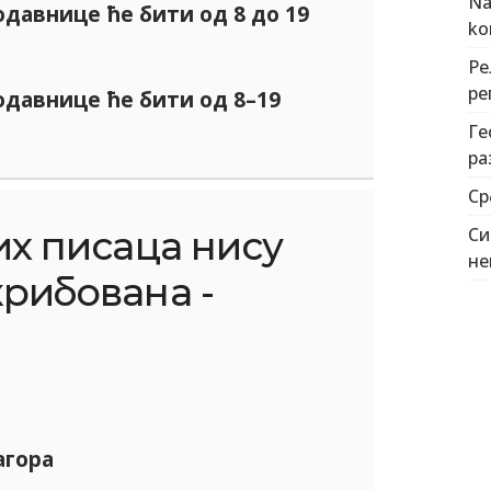
Na
давнице ће бити од 8 до 19
kon
Ре
ре
давнице ће бити од 8–19
Ге
ра
Ср
х писаца нису
Си
не
рибована -
агора