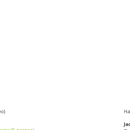
ео)
На
Ја