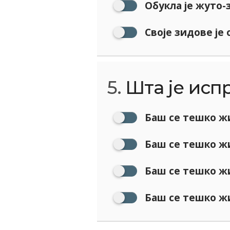
Обукла је жуто-
Своје зидове је 
5.
Шта је исп
Баш се тешко жи
Баш се тешко ж
Баш се тешко жи
Баш се тешко жи