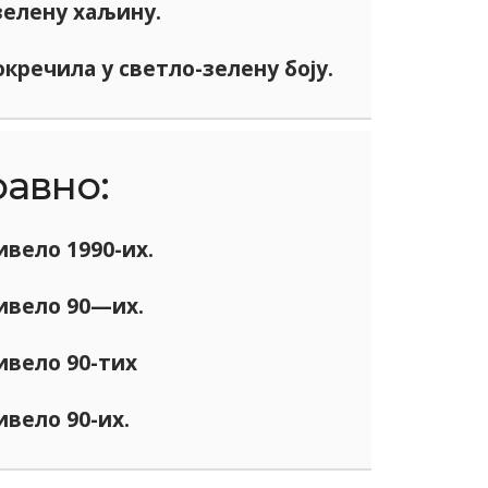
зелену хаљину.
окречила у светло-зелену боју.
равно:
вело 1990-их.
ивело 90—их.
вело 90-тих
вело 90-их.