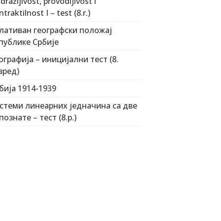
dražljivost, provodljivost i
traktilnost I – test (8.r.)
лативан географски положај
публике Србије
ографија – иницијални тест (8.
зред)
бија 1914-1939
стеми линеарних једначина са две
познате – тест (8.р.)