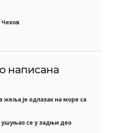
 Чехов
о написана
 жеља је одлазак на море са
 ушуњао се у задњи део