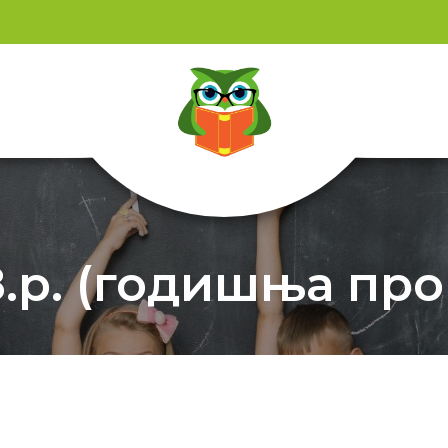
.р. (годишња пров