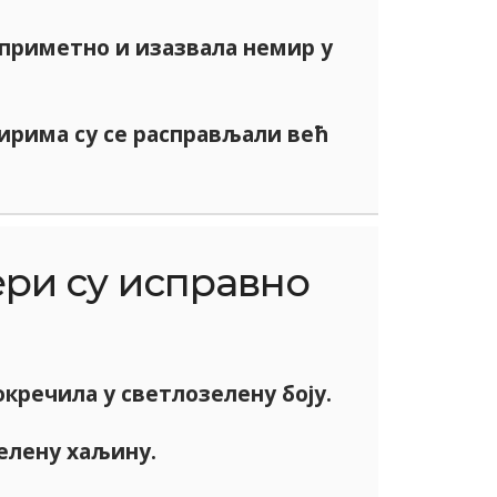
приметно и изазвала немир у
ирима су се расправљали већ
ри су исправно
окречила у светлозелену боју.
елену хаљину.