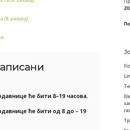
ти (8. разред)
Пр
20
 (8. разред)
По
ња
Ј
аписани
Fi
Li
Те
давнице ће бити 8–19 часова.
El
sa
давнице ће бити од 8 до – 19
ra
Тр