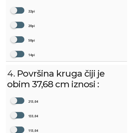
22pi
20pi
50pi
14pi
4.
Površina kruga čiji je
obim 37,68 cm iznosi :
213,04
133,04
113,04