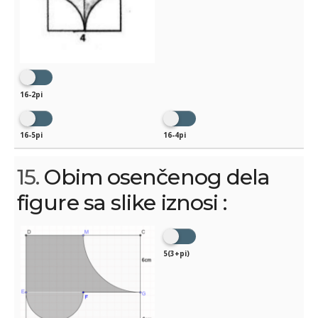
16-2pi
16-5pi
16-4pi
15.
Obim osenčenog dela
figure sa slike iznosi :
5(3+pi)