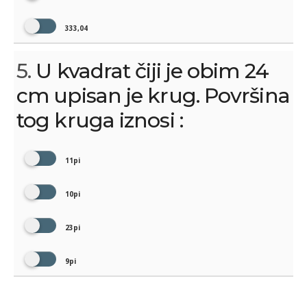
333,04
5.
U kvadrat čiji je obim 24
cm upisan je krug. Površina
tog kruga iznosi :
11pi
10pi
23pi
9pi