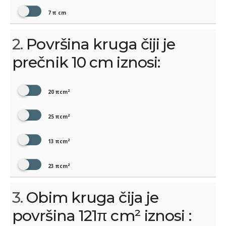
7 π cm
2.
Površina kruga čiji je
prečnik 10 cm iznosi:
20 πcm²
25 πcm²
13 πcm²
23 πcm²
3.
Obim kruga čija je
površina 121π cm² iznosi :