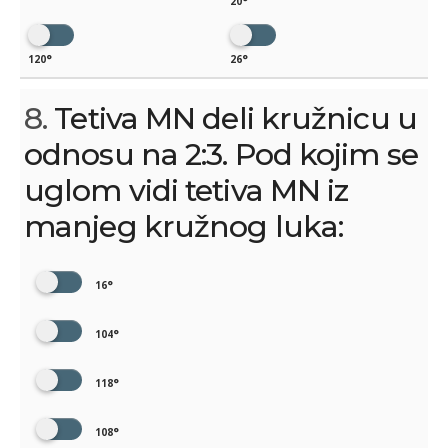
20°
120°
26°
8.
Tetiva MN deli kružnicu u
odnosu na 2:3. Pod kojim se
uglom vidi tetiva MN iz
manjeg kružnog luka:
16°
104°
118°
108°