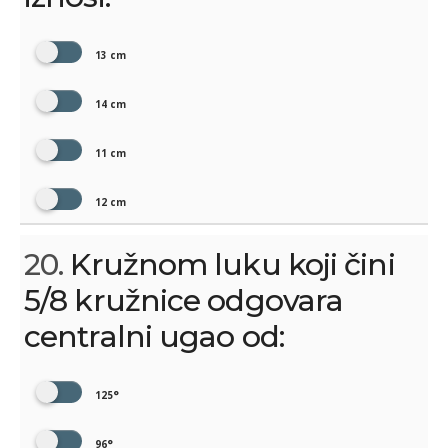
13 cm
14 cm
11 cm
12 cm
20.
Kružnom luku koji čini
5/8 kružnice odgovara
centralni ugao od:
125°
96°