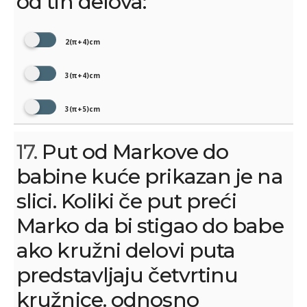
od tih delova:
2(π+4)cm
3(π+4)cm
3(π+5)cm
17.
Put od Markove do
babine kuće prikazan je na
slici. Koliki če put preći
Marko da bi stigao do babe
ako kružni delovi puta
predstavljaju četvrtinu
kružnice. odnosno