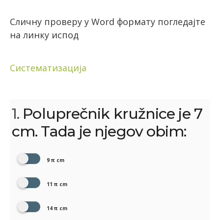
Сличну проверу у Word формату погледајте
на линку испод
Систематизација
1.
Poluprečnik kružnice je 7
cm. Tada je njegov obim:
9 π cm
11 π cm
14 π cm