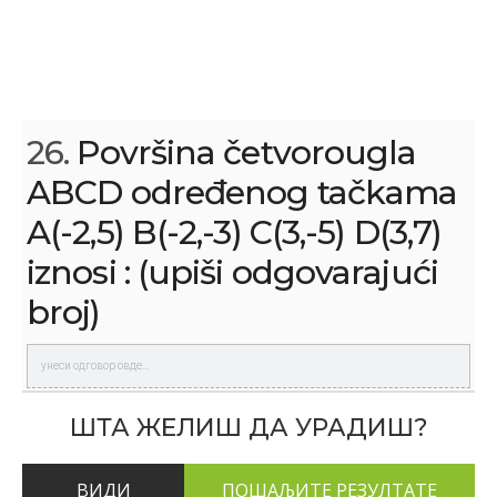
26.
Površina četvorougla
ABCD određenog tačkama
A(-2,5) B(-2,-3) C(3,-5) D(3,7)
iznosi : (upiši odgovarajući
broj)
ШТА ЖЕЛИШ ДА УРАДИШ?
ВИДИ