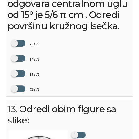
odgovara centralnom uglu
od 15° je 5/6 π cm . Odredi
površinu kružnog isečka.
25pi/6
14pi/5
17pi/6
23pi/3
13.
Odredi obim figure sa
slike: