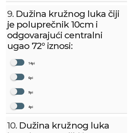
9.
Dužina kružnog luka čiji
je poluprečnik 10cm i
odgovarajući centralni
ugao 72° iznosi:
14pi
6pi
9pi
4pi
10.
Dužina kružnog luka