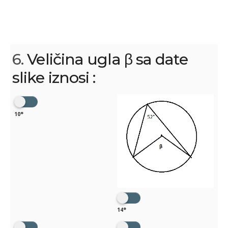
6.
Veličina ugla β sa date
slike iznosi :
10°
14°