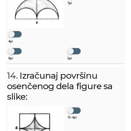
7pi
4pi
9pi
5pi
14.
Izračunaj površinu
osenčenog dela figure sa
slike:
13-4pi