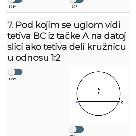
104°
100°
7.
Pod kojim se uglom vidi
tetiva BC iz tačke A na datoj
slici ako tetiva deli kružnicu
u odnosu 1:2
129°