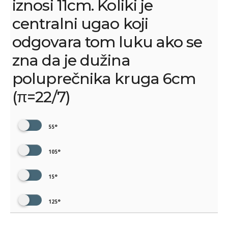
iznosi 11cm. Koliki je
centralni ugao koji
odgovara tom luku ako se
zna da je dužina
poluprečnika kruga 6cm
(π=22/7)
55°
105°
15°
125°