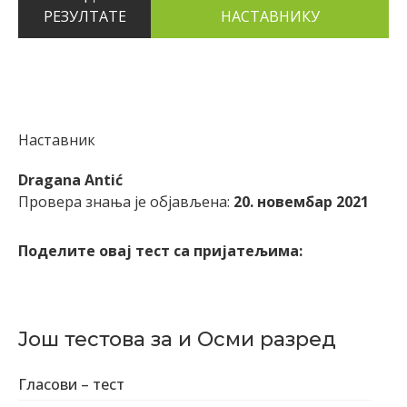
РЕЗУЛТАТЕ
Наставник
Dragana Antić
Провера знања је објављена:
20. новембар 2021
Поделите овај тест са пријатељима:
Још тестова за и Осми разред
Гласови – тест