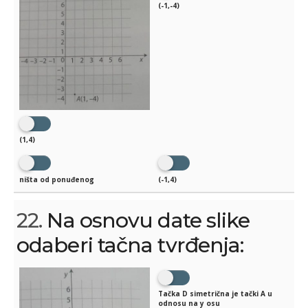
(-1,-4)
(1,4)
ništa od ponuđenog
(-1,4)
22.
Na osnovu date slike
odaberi tačna tvrđenja:
Tačka D simetrična je tački A u
odnosu na y osu