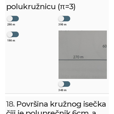
polukružnicu (π=3)
290 m
390 m
190 m
340 m
18.
Površina kružnog isečka
čiji je poluprečnik 6cm, a