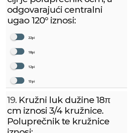
odgovarajući centralni
ugao 120° iznosi:
22pi
18pi
12pi
13pi
19.
Kružni luk dužine 18π
cm iznosi 3/4 kružnice.
Poluprečnik te kružnice
iznosi: