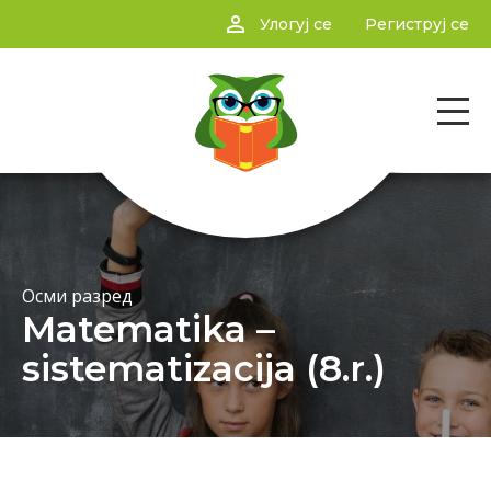
person_outline
Улогуј се
Региструј се
Осми разред
Matematika –
sistematizacija (8.r.)