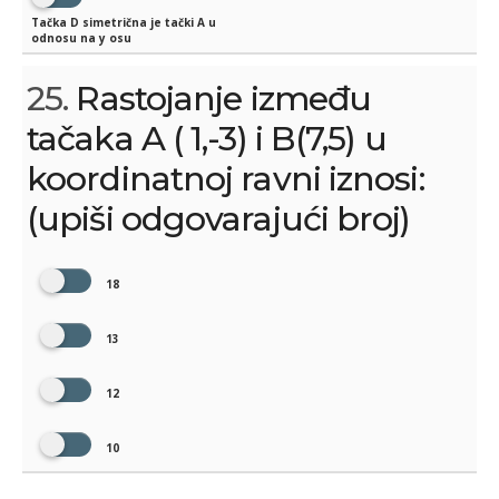
Tačka D simetrična je tački A u
odnosu na y osu
25.
Rastojanje između
tačaka A ( 1,-3) i B(7,5) u
koordinatnoj ravni iznosi:
(upiši odgovarajući broj)
18
13
12
10