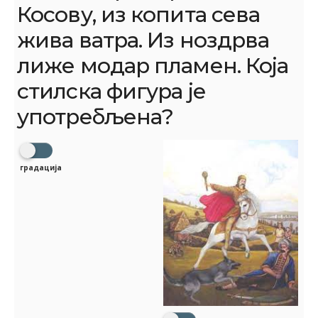
Косову, из копита сева
жива ватра. Из ноздрва
лиже модар пламен. Која
стилска фигура је
употребљена?
градација