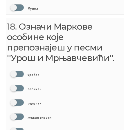
Мушке
18.
Означи Маркове
особине које
препознајеш у песми
''Урош и Мрњавчевићи''.
храбар
себичан
одлучан
жељан власти