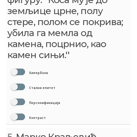
земљице црне, полу
стере, полом се покрива;
убила га мемла од
камена, поцрнио, као
камен сињи.''
Хипербола
Стални епитет
Персонификација
Контраст
5.
Марко Краљевић