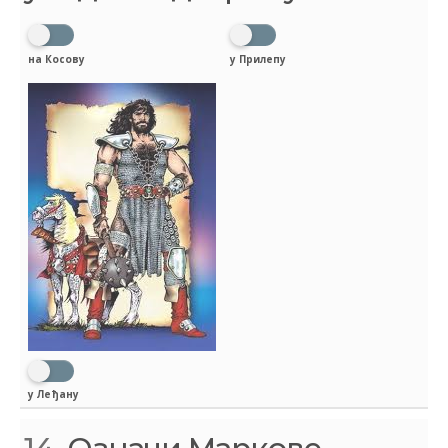
на Косову
у Прилепу
у Леђану