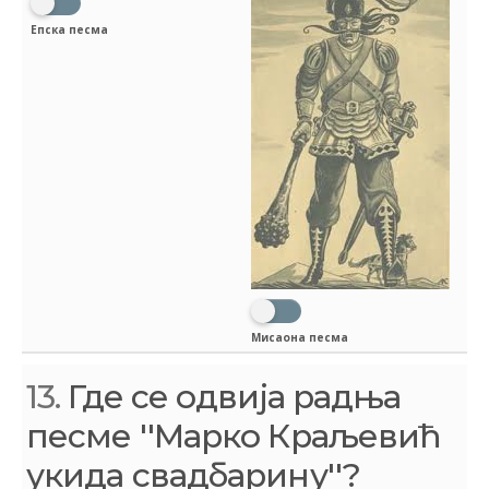
Епска песма
Мисаона песма
13.
Где се одвија радња
песме ''Марко Краљевић
укида свадбарину''?