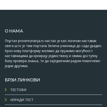
О НАМА
Портал provereznanja.rs настао је као логичан наставак
свега што је тим портала Зелена учионица до сада урадио.
Кроз нову платформу желимо да пружимо могућност
наставницима да креирају јединствену и свима доступну
базу провера знања, те да заједничким радом помогнемо
једни другима.
БРЗИ ЛИНКОВИ
ТЕСТОВИ
ИЗРАДИ ТЕСТ