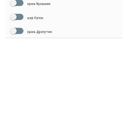
краљ Вукашин
цар Урош
краљ Драгутин