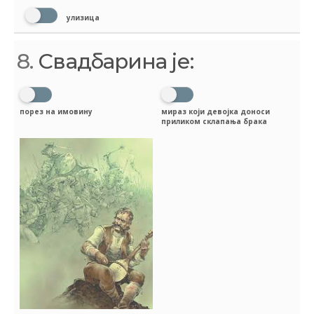
улизица
8.
Свадбарина је:
порез на имовину
мираз који девојка доноси
приликом склапања брака