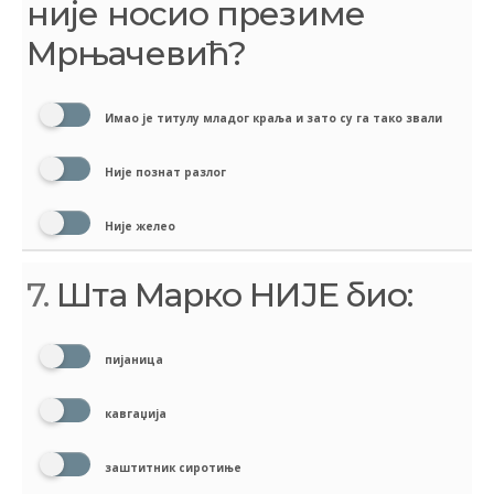
није носио презиме
Мрњачевић?
Имао је титулу младог краља и зато су га тако звали
Није познат разлог
Није желео
7.
Шта Марко НИЈЕ био:
пијаница
кавгаџија
заштитник сиротиње