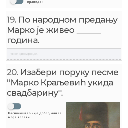
праведан
19.
По народном предању
Марко је живео ______
година.
20.
Изабери поруку песме
''Марко Краљевић укида
свадбарину''.
Насилништво није добро, али се
мора трпети.