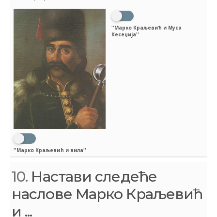
''Марко Краљевић и Муса
Кесеџија''
''Марко Краљевић и вила''
10.
Настави следеће
наслове Марко Краљевић
и ...