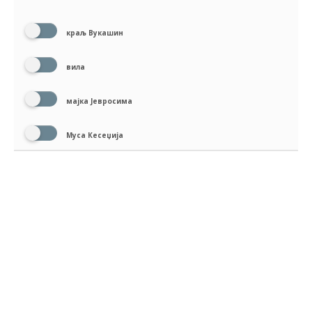
краљ Вукашин
вила
мајка Јевросима
Муса Кесеџија