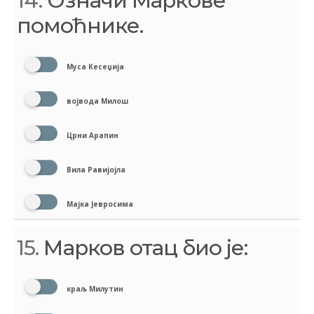
14.
Означи Маркове
помоћнике.
Муса Кесеџија
војвода Милош
Црни Арапин
Вила Равијојла
Мајка Јевросима
15.
Марков отац био је:
краљ Милутин