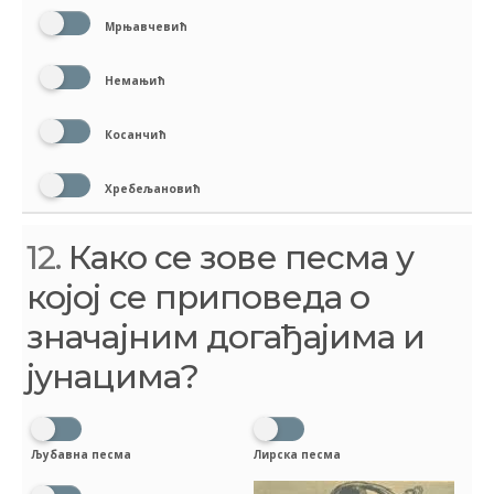
Мрњавчевић
Немањић
Косанчић
Хребељановић
12.
Како се зове песма у
којој се приповеда о
значајним догађајима и
јунацима?
Љубавна песма
Лирска песма