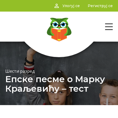
person_outline
Улогуј се
Региструј се
Шести разред
Епске песме о Марку
Краљевићу – тест