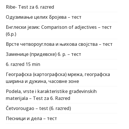
Ribe- Test za 6. razred
Одузимање целих бројева – тест
Енглески језик: Comparison of adjectives – тест
(6.р.)
Врсте четвороуглова и њихова својства – тест
Заменице (придевске) 6. р. – тест
6. razred 15 min
Географска (картографска) мрежа, географска
ширина и дужина, часовне зоне
Podela, vrste i karakteristike građevinskih
materijala – Test za 6. Razred
Četvorougao – test (6. razred)
Песници и дела – тест