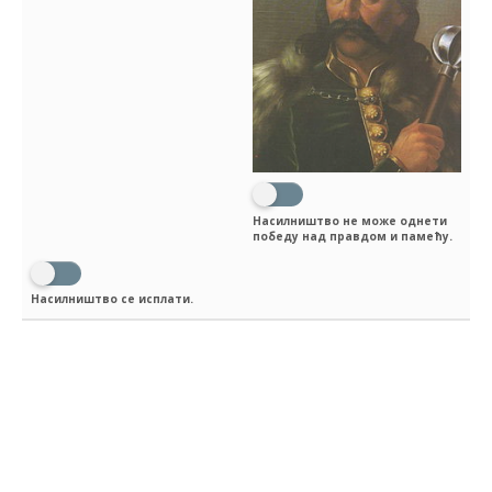
Насилништво не може однети
победу над правдом и памећу.
Насилништво се исплати.