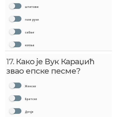
штитови
голе руке
сабље
копља
17.
Како је Вук Караџић
звао епске песме?
Женске
Братске
Дечје