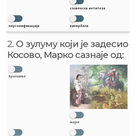
словенска антитеза
персонификација
хипербола
2.
О зулуму који је задесио
Косово, Марко сазнаје од:
Арапкиње
мајке