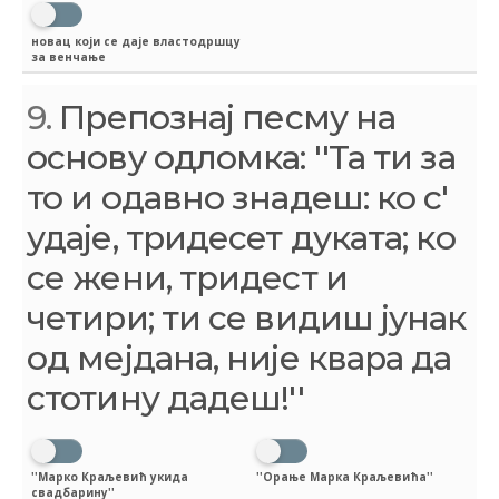
новац који се даје властодршцу
за венчање
9.
Препознај песму на
основу одломка: ''Та ти за
то и одавно знадеш: ко с'
удаје, тридесет дуката; ко
се жени, тридест и
четири; ти се видиш јунак
од мејдана, није квара да
стотину дадеш!''
''Марко Краљевић укида
''Орање Марка Краљевића''
свадбарину''