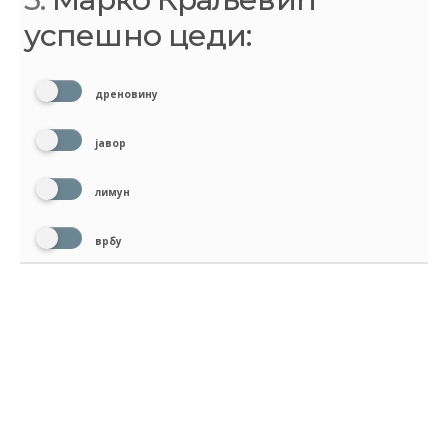
успешно цеди:
дреновину
јавор
лимун
врбу