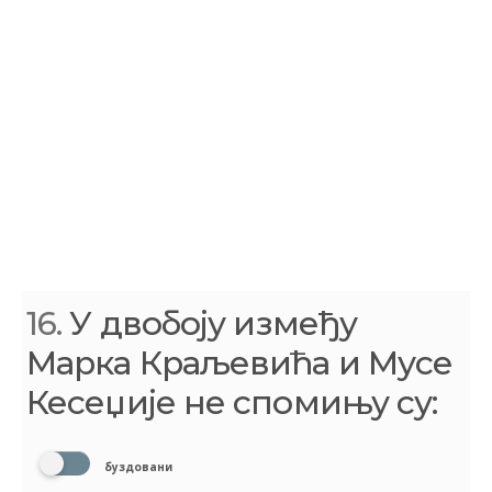
16.
У двобоју између
Марка Краљевића и Мусе
Кесеџије не спомињу су:
буздовани