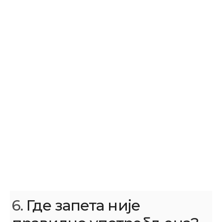
6.
Где запета није