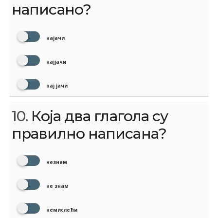
написано?
најачи
најјачи
нај јачи
10.
Која два глагола су
правилно написана?
незнам
не знам
немислећи