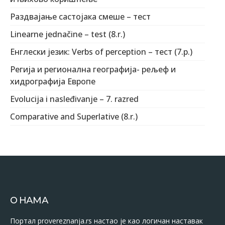
Раздвајање састојака смеше – тест
Linearne jednačine – test (8.r.)
Енглески језик: Verbs of perception – тест (7.р.)
Регија и регионална географија- рељеф и
хидрографија Европе
Evolucija i nasleđivanje – 7. razred
Comparative and Superlative (8.r.)
О НАМА
Портал provereznanja.rs настао је као логичан наставак