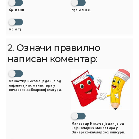
бр. и Ош
гђа и п.н.е.
мр и тј
2.
Означи правилно
написан коментар:
Манастир никоље један је од
најзначајних манастира у
овчарско-кабларској клисури.
Манастир Никоље један је од
најзначајних манастира у
Овчарско-кабларској клисури.