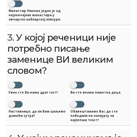
Манастир Никоље један је од
најзначајних манастира у
овчарско-кабларској клисури.
3.
У којој реченици није
потребно писање
заменице ВИ великим
словом?
Увек сте Ви нама драг гост!
Ви сте веома паметна деца.
Наставнице, да ли Вам шаљемо
Обавештавамо Вас да сте
домаћи сутра?
победили на конкурсу за
најлепши текст!