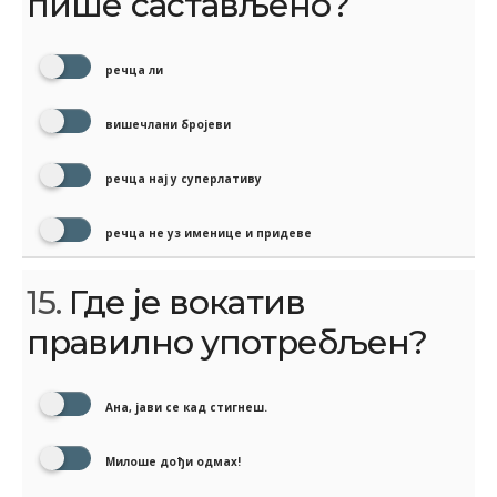
пише састављено?
речца ли
вишечлани бројеви
речца нај у суперлативу
речца не уз именице и придеве
15.
Где је вокатив
правилно употребљен?
Ана, јави се кад стигнеш.
Милоше дођи одмах!