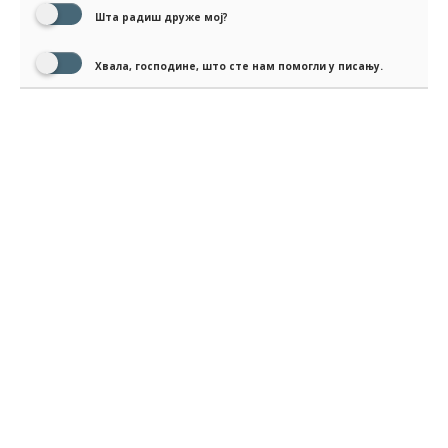
Шта радиш друже мој?
Хвала, господине, што сте нам помогли у писању.