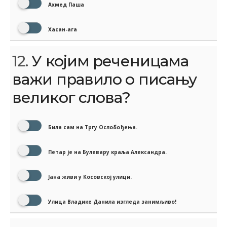
Ахмед Паша
Хасан-ага
12.
У којим реченицама
важи правило о писању
великог слова?
Била сам на Тргу Ослобођења.
Петар је на Булевару краља Александра.
Јана живи у Косовској улици.
Улица Владике Данила изгледа занимљиво!