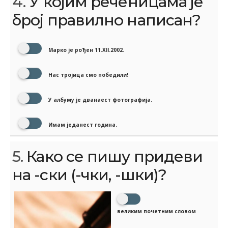
4.
У којим реченицама је
број правилно написан?
Марко је рођен 11.XII.2002.
Нас тројица смо победили!
У албуму је дванаест фотографија.
Имам једанест година.
5.
Како се пишу придеви
на -ски (-чки, -шки)?
великим почетним словом