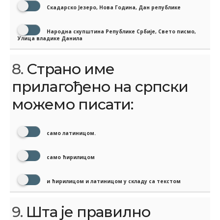
Скадарско Језеро, Нова Година, Дан републике
Народна скупштина Републике Србије, Свето писмо,
Улица владике Данила
8.
Страно име
прилагођено на српски
можемо писати:
само латиницом.
само ћирилицом
и ћирилицом и латиницом у складу са текстом
9.
Шта је правилно