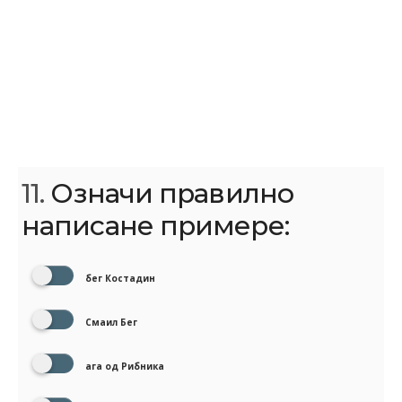
11.
Означи правилно
написане примере:
бег Костадин
Смаил Бег
ага од Рибника