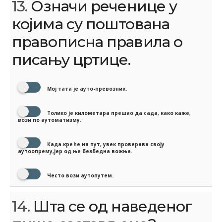
13.
Означи реченице у
којима су поштована
правописна правила о
писању цртице.
Мој тата је ауто-превозник.
Толико је километара прешао да сада, како каже,
вози по аутоматизму.
Када креће на пут, увек проверава своју
аутоопрему,јер од ње безбедна вожња.
Често вози аутопутем.
14.
Шта се од наведеног