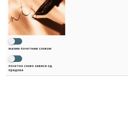
малим почетним словом
почетно слово зависи од
придева