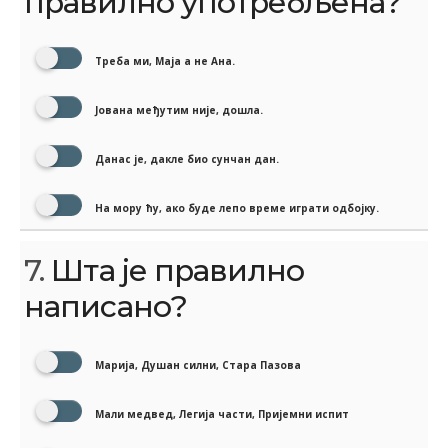
правилно употребљена?
Треба ми, Маја а не Ана.
Јована међутим није, дошла.
Данас је, дакле био сунчан дан.
На мору ћу, ако буде лепо време играти одбојку.
7.
Шта је правилно
написано?
Марија, Душан силни, Стара Пазова
Мали медвед, Легија части, Пријемни испит