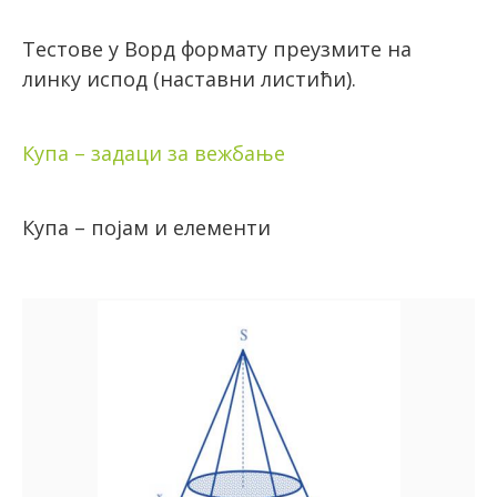
Тестове у Ворд формату преузмите на
линку испод (наставни листићи).
Купа – задаци за вежбање
Купа – појам и елементи