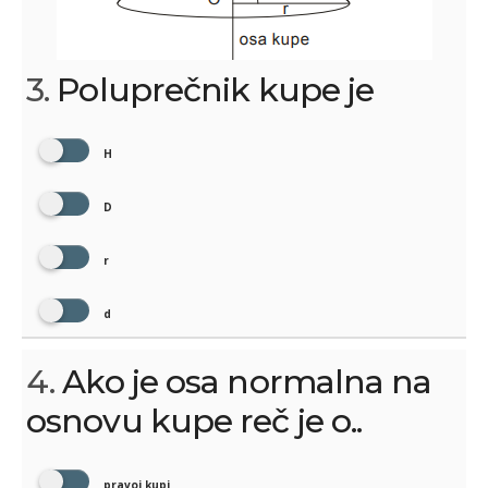
3.
Poluprečnik kupe je
H
D
r
d
4.
Ako je osa normalna na
osnovu kupe reč je o..
pravoj kupi