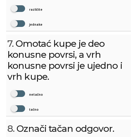
različite
jednake
7.
Omotać kupe je deo
konusne povrsi, a vrh
konusne povrsi je ujedno i
vrh kupe.
netačno
tačno
8.
Označi tačan odgovor.