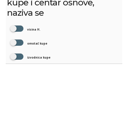
kupe i centar osnove,
naziva se
visina H.
omotač kupe
izvodnica kupe