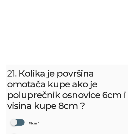
21.
Кolika je površina
omotača kupe ako je
poluprečnik osnovice 6cm i
visina kupe 8cm ?
48cm ²