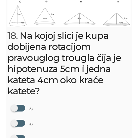
18.
Na kojoj slici je kupa
dobijena rotacijom
pravouglog trougla čija je
hipotenuza 5cm i jedna
kateta 4cm oko kraće
katete?
б)
а)