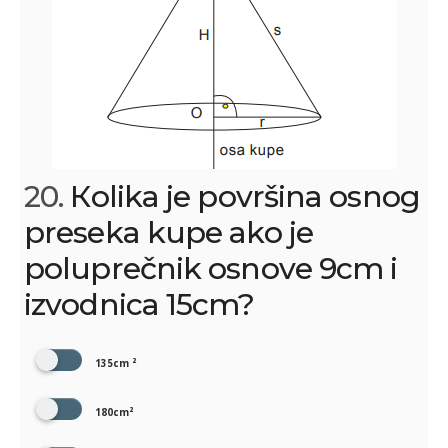
20.
Кolika je površina osnog
preseka kupe ako je
poluprečnik osnove 9cm i
izvodnica 15cm?
135cm ²
180cm²