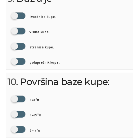
izvodnica kupe.
visina kupe.
stranica kupe.
poluprečnik kupe.
10.
Površina baze kupe:
B=r²π
B=2r²π
B= r²π