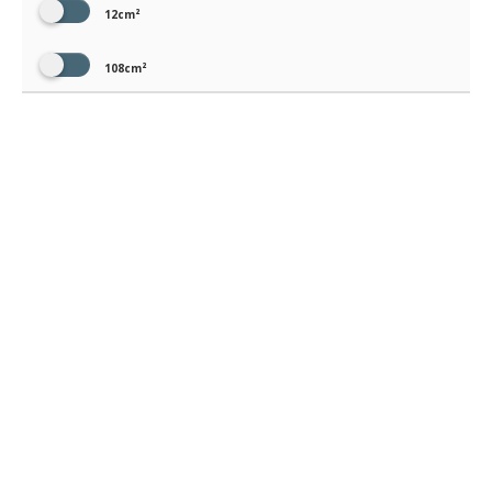
12cm²
108cm²