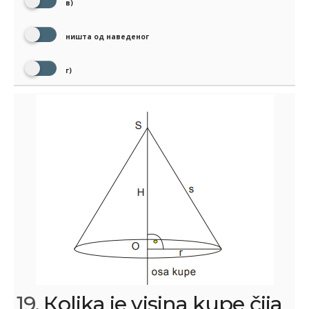
в)
ништа од наведеног
г)
19.
Кolika je visina kupe čija