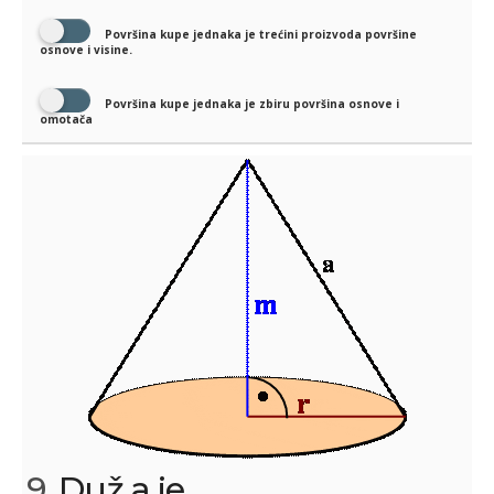
Površina kupe jednaka je trećini proizvoda površine
osnove i visine.
Površina kupe jednaka je zbiru površina osnove i
omotača
9.
Duž a je