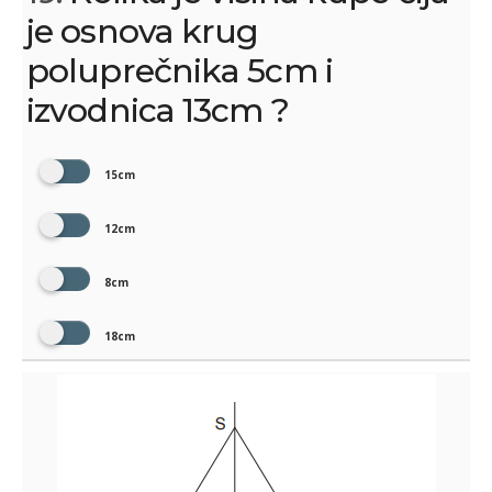
je osnova krug
poluprečnika 5cm i
izvodnica 13cm ?
15cm
12cm
8cm
18cm