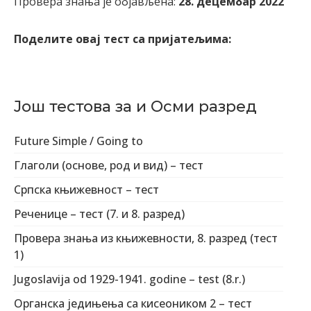
Провера знања је објављена:
28. децембар 2022
Поделите овај тест са пријатељима:
Још тестова за и Осми разред
Future Simple / Going to
Глаголи (основе, род и вид) – тест
Српска књижевност – тест
Реченице – тест (7. и 8. разред)
Провера знања из књижевности, 8. разред (тест
1)
Jugoslavija od 1929-1941. godine – test (8.r.)
Органска једињења са кисеоником 2 – тест