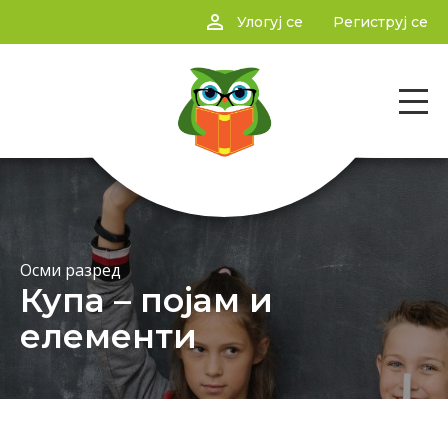
person_outline
Улогуј се
Региструј се
Осми разред
Купа – појам и
елементи