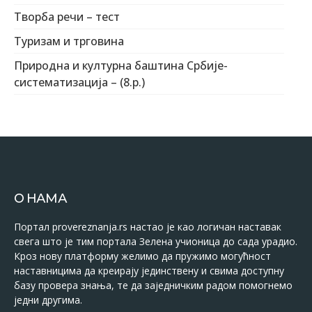
Творба речи – тест
Туризам и трговина
Природна и културна баштина Србије-
систематизација – (8.р.)
О НАМА
Портал provereznanja.rs настао је као логичан наставак
свега што је тим портала Зелена учионица до сада урадио.
Кроз нову платформу желимо да пружимо могућност
наставницима да креирају јединствену и свима доступну
базу провера знања, те да заједничким радом помогнемо
једни другима.