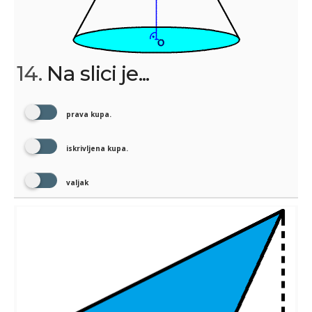
14.
Na slici je...
prava kupa.
iskrivljena kupa.
valjak