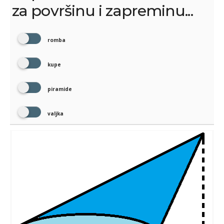
za površinu i zapreminu...
romba
kupe
piramide
valjka