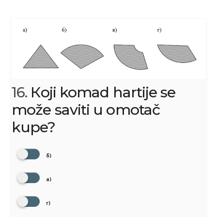
16.
Кoji komad hartije se
može saviti u omotač
kupe?
б)
a)
г)