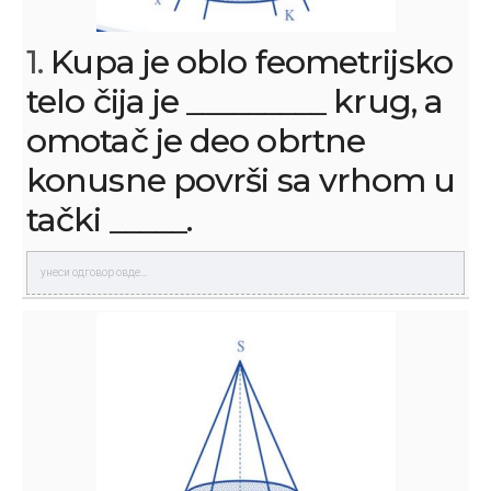
1.
Kupa je oblo feometrijsko
telo čija je _________ krug, a
omotač je deo obrtne
konusne površi sa vrhom u
tački _____.