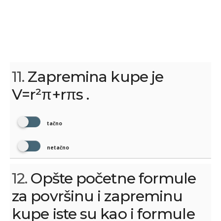
11.
Zapremina kupe je
V=r²π+rπs .
tačno
netačno
12.
Opšte početne formule
za površinu i zapreminu
kupe iste su kao i formule