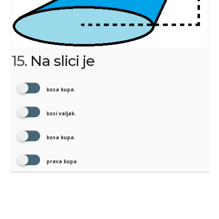
15.
Na slici je
kosa kupa.
kosi valjak.
kosa kupa.
prava kupa