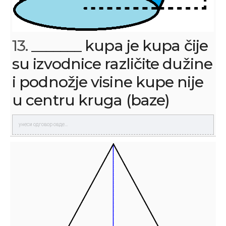
13.
_______ kupa je kupa čije
su izvodnice različite dužine
i podnožje visine kupe nije
u centru kruga (baze)