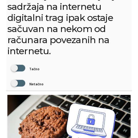
sadržaja na internetu
digitalni trag ipak ostaje
sačuvan na nekom od
računara povezanih na
internetu.
Tačno
Netačno