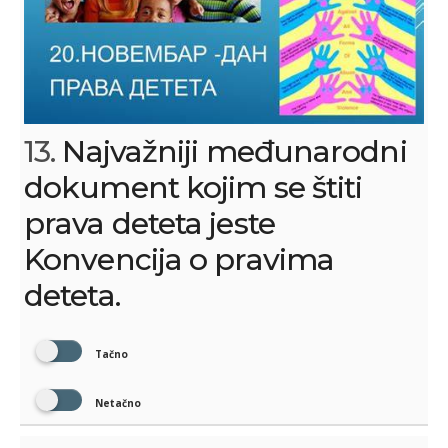
13.
Najvažniji međunarodni
dokument kojim se štiti
prava deteta jeste
Konvencija o pravima
deteta.
Tačno
Netačno