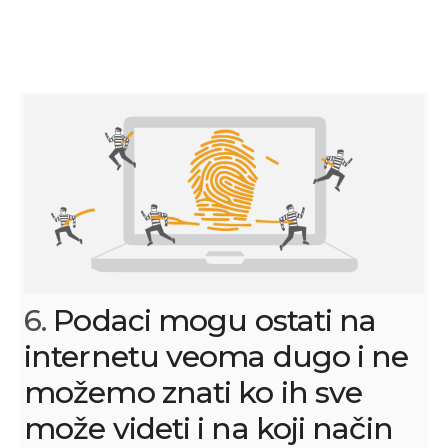
6.
Podaci mogu ostati na
internetu veoma dugo i ne
možemo znati ko ih sve
može videti i na koji način