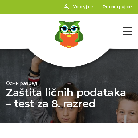
person_outline
Улогуј се
Региструј се
Осми разред
Zaštita ličnih podataka
– test za 8. razred