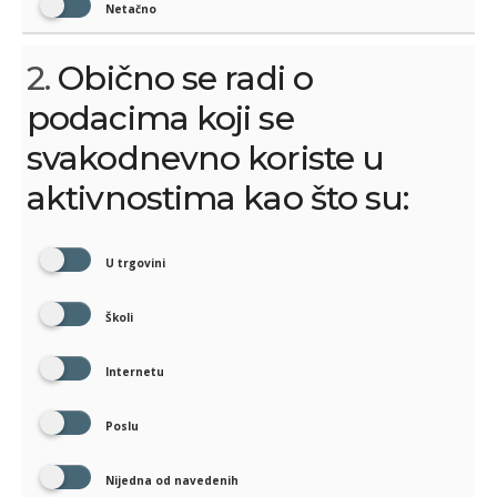
Netačno
2.
Obično se radi o
podacima koji se
svakodnevno koriste u
aktivnostima kao što su:
U trgovini
Školi
Internetu
Poslu
Nijedna od navedenih