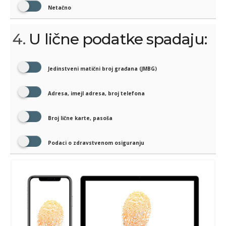
Netačno
4.
U lične podatke spadaju:
Jedinstveni matični broj građana (JMBG)
Adresa, imejl adresa, broj telefona
Broj lične karte, pasoša
Podaci o zdravstvenom osiguranju