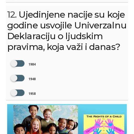
12.
Ujedinjene nacije su koje
godine usvojile Univerzalnu
Deklaraciju o ljudskim
pravima, koja važi i danas?
1984
1948
1958