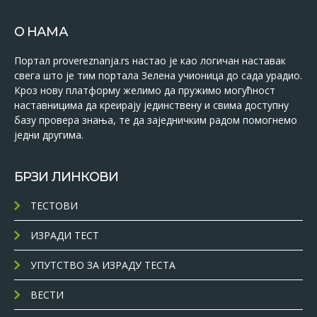
О НАМА
Портал provereznanja.rs настао је као логичан наставак
свега што је тим портала Зелена учионица до сада урадио.
Кроз нову платформу желимо да пружимо могућност
наставницима да креирају јединствену и свима доступну
базу провера знања, те да заједничким радом помогнемо
једни другима.
БРЗИ ЛИНКОВИ
ТЕСТОВИ
ИЗРАДИ ТЕСТ
УПУТСТВО ЗА ИЗРАДУ ТЕСТА
ВЕСТИ