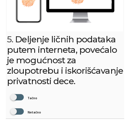
5.
Deljenje ličnih podataka
putem interneta, povećalo
je mogućnost za
zloupotrebu i iskorišćavanje
privatnosti dece.
Tačno
Netačno