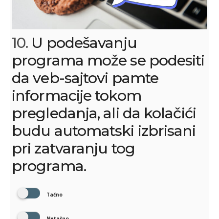
10.
U podešavanju
programa može se podesiti
da veb-sajtovi pamte
informacije tokom
pregledanja, ali da kolačići
budu automatski izbrisani
pri zatvaranju tog
programa.
Tačno
Netačno