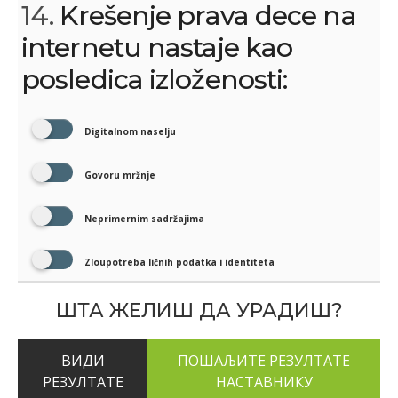
14.
Krešenje prava dece na
internetu nastaje kao
posledica izloženosti:
Digitalnom naselju
Govoru mržnje
Neprimernim sadržajima
Zloupotreba ličnih podatka i identiteta
ШТА ЖЕЛИШ ДА УРАДИШ?
ВИДИ
РЕЗУЛТАТЕ