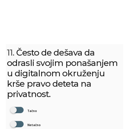
11.
Često de dešava da
odrasli svojim ponašanjem
u digitalnom okruženju
krše pravo deteta na
privatnost.
Tačno
Netačno