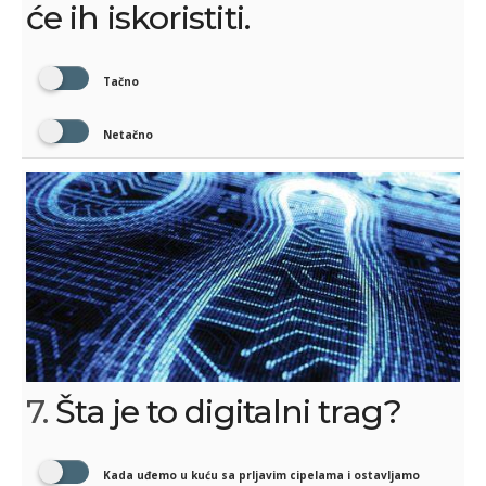
će ih iskoristiti.
Tačno
Netačno
7.
Šta je to digitalni trag?
Kada uđemo u kuću sa prljavim cipelama i ostavljamo