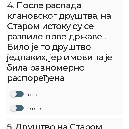
4.
После распада
клановског друштва, на
Старом истоку су се
развиле прве државе .
Било је то друштво
једнаких, јер имовина је
била равномерно
распоређена
тачно
нетачно
5.
Друштво на Старом