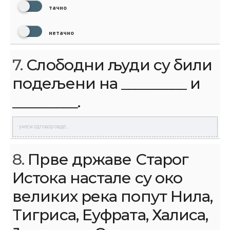
тачно
нетачно
7.
Слободни људи су били
подељени на _________ и
_________.
8.
Прве државе Старог
Истока настале су око
великих река попут Нила,
Тигриса, Еуфрата, Халиса,