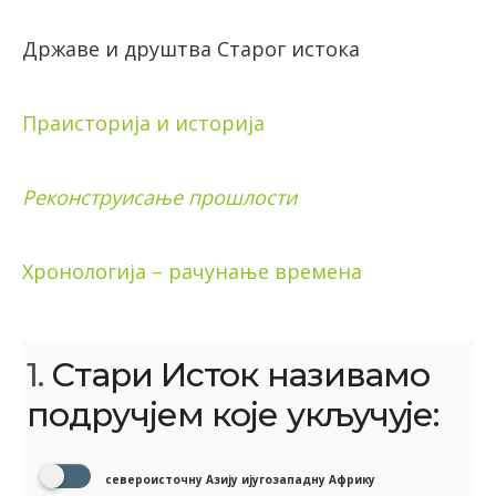
Државе и друштва Старог истока
Праисторија и историја
Реконструисање прошлости
Хронологија – рачунање времена
1.
Стари Исток називамо
подручјем које укључује:
североисточну Азију ијугозападну Африку