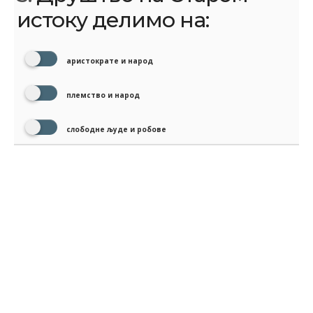
истоку делимо на:
аристократе и народ
племство и народ
слободне људе и робове