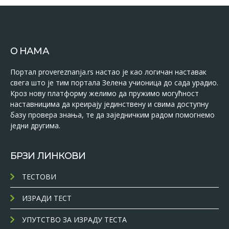
О НАМА
Портал provereznanja.rs настао је као логичан наставак
свега што је тим портала Зелена учионица до сада урадио.
Кроз нову платформу желимо да пружимо могућност
наставницима да креирају јединствену и свима доступну
базу провера знања, те да заједничким радом помогнемо
једни другима.
БРЗИ ЛИНКОВИ
ТЕСТОВИ
ИЗРАДИ ТЕСТ
УПУТСТВО ЗА ИЗРАДУ ТЕСТА