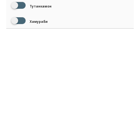
Тутанкамон
Хамураби