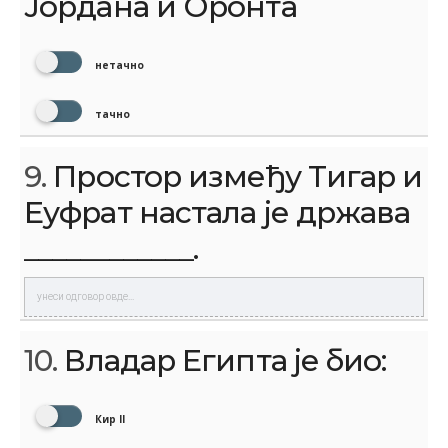
Јордана и Оронта
нетачно
тачно
9.
Простор између Тигар и
Еуфрат настала је држава
____________.
10.
Владар Египта је био:
Кир II