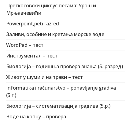
Преткосовски циклус песама: Урош и
Мрњавчевићи
Powerpoint,peti razred
Заливи, особине и кретања морске воде
WordPad – тест
Инструментал – тест
Биологија – годишња провера знања (5. разред)
Живот у шуми и на трави – тест
Informatika i računarstvo – ponavljanje gradiva
(5.r.)
Биологија – систематизација градива (5.р.)
Воде на копну – провера