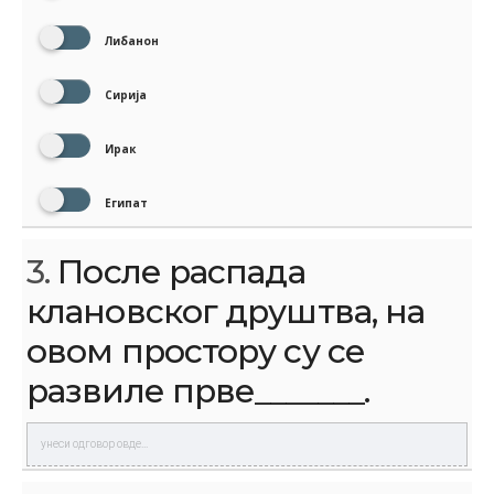
Либанон
Сирија
Ирак
Египат
3.
После распада
клановског друштва, на
овом простору су се
развиле прве_______.