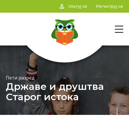
person_outline
Улогуј се
Региструј се
Пети разред
Државе и друштва
Старог истока