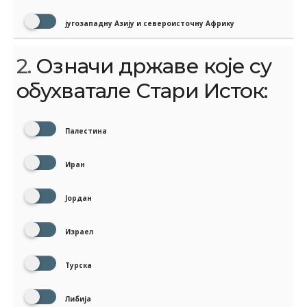
југозападну Азију и североисточну Африку
2.
Означи државе које су
обухватале Стари Исток:
Палестина
Иран
Јордан
Израел
Турска
Либија