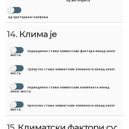
од метеорита
од претераног хлађења
14.
Клима је
периодично стање климатских фактора изнад неког
места
тренутно стање климатских елемената изнад неког
места
периодично стање климатских елемената изнад
неког места
просечно стање климатских елемената изнад неког
места
15.
Климатски фактори су: