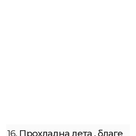
16.
Прохладна лета , благе