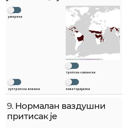
умерена
тропска-саванска
суптропска влажна
екваторијална
9.
Нормалан ваздушни
притисак је