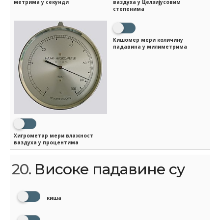
метрима у секунди
ваздуха у Целзијусовим
степенима
Кишомер мери количину
падавина у милиметрима
Хигрометар мери влажност
ваздуха у процентима
20.
Високе падавине су
киша