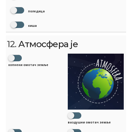
поледица
киша
12.
Атмосфера је
копнени омотач земље
ваздушни омотач земље