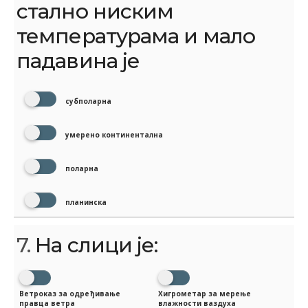
стално ниским
температурама и мало
падавина је
субполарна
умерено континентална
поларна
планинска
7.
На слици је:
Ветроказ за одређивање
Хигрометар за мерење
правца ветра
влажности ваздуха