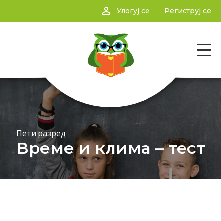
person_outline
Улогуј се
Региструј се
Пети разред
Време и клима – тест