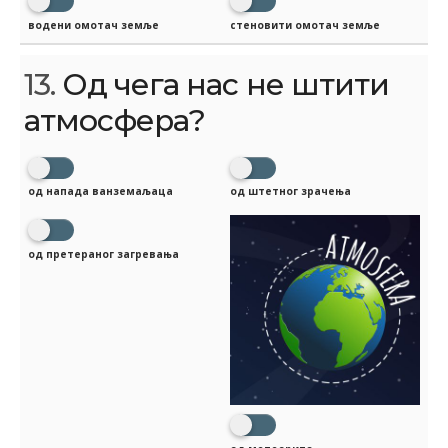
водени омотач земље
стеновити омотач земље
13.
Од чега нас не штити
атмосфера?
од напада ванземаљаца
од штетног зрачења
од претераног загревања