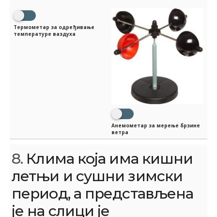
Термометар за одређивање
температуре ваздуха
Aнемометар за мерење брзине
ветра
8.
Клима која има кишни
летњи и сушни зимски
период, а представљена
је на слици је