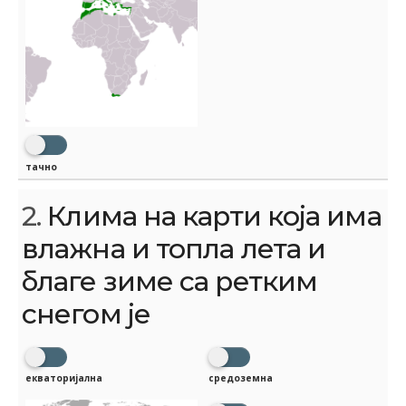
тачно
2.
Клима на карти која има
влажна и топла лета и
благе зиме са ретким
снегом је
екваторијална
средоземна