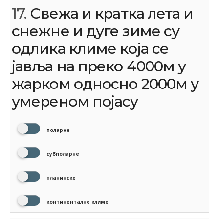
17.
Свежа и кратка лета и
снежне и дуге зиме су
одлика климе која се
јавља на преко 4000м у
жарком односно 2000м у
умереном појасу
поларне
субполарне
планинске
континенталне климе