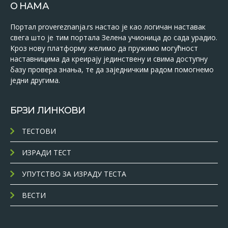
О НАМА
Портал provereznanja.rs настао је као логичан наставак
свега што је тим портала Зелена учионица до сада урадио.
Кроз нову платформу желимо да пружимо могућност
наставницима да креирају јединствену и свима доступну
базу провера знања, те да заједничким радом помогнемо
једни другима.
БРЗИ ЛИНКОВИ
ТЕСТОВИ
ИЗРАДИ ТЕСТ
УПУТСТВО ЗА ИЗРАДУ ТЕСТА
ВЕСТИ