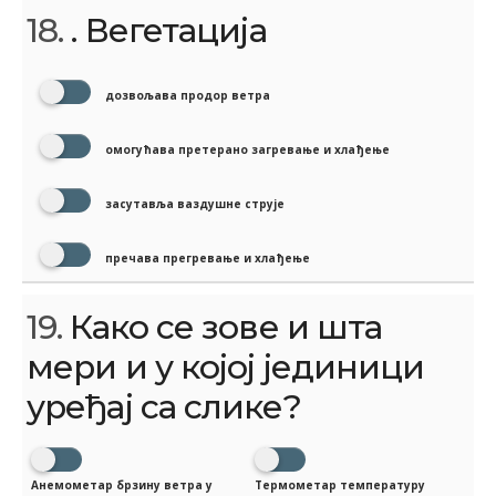
18.
. Вегетација
дозвољава продор ветра
омогућава претерано загревање и хлађење
засутавља ваздушне струје
пречава прегревање и хлађење
19.
Како се зове и шта
мери и у којој јединици
уређај са слике?
Анемометар брзину ветра у
Термометар температуру