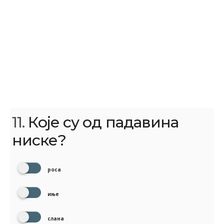
11.
Које су од падавина
ниске?
роса
иње
слана