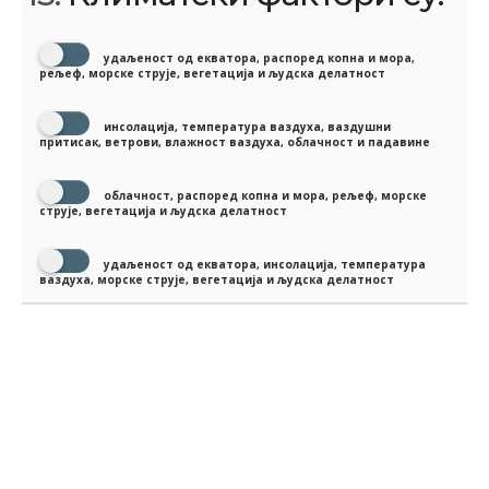
удаљеност од екватора, распоред копна и мора,
рељеф, морске струје, вегетација и људска делатност
инсолација, температура ваздуха, ваздушни
притисак, ветрови, влажност ваздуха, облачност и падавине
облачност, распоред копна и мора, рељеф, морске
струје, вегетација и људска делатност
удаљеност од екватора, инсолација, температура
ваздуха, морске струје, вегетација и људска делатност