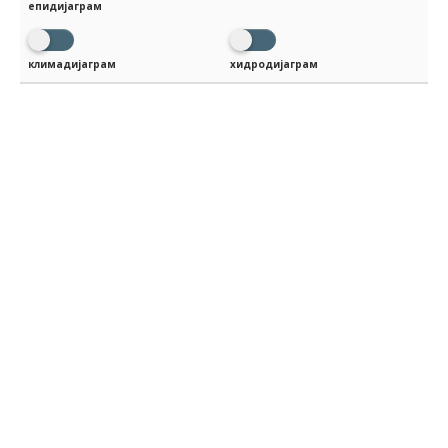
епидијаграм
климадијаграм
хидродијаграм