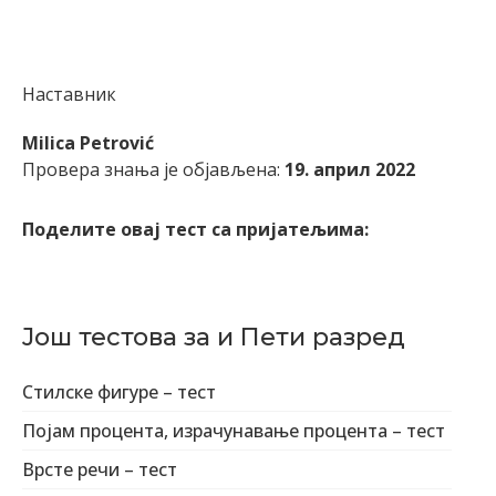
Наставник
Milica Petrović
Провера знања је објављена:
19. април 2022
Поделите овај тест са пријатељима:
Још тестова за и Пети разред
Стилске фигуре – тест
Појам процента, израчунавање процента – тест
Врсте речи – тест