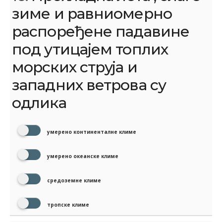
зиме и равниомерно
распоређене падавине
под утицајем топлих
морских струја и
западних ветрова су
одлика
умерено континенталне климе
умерено океанске климе
средоземне климе
тропске климе