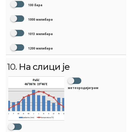
100 бара
1000 милибара
1013 милибара
1200 милибара
10.
На слици је
метеородијаграм