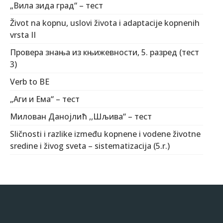
„Вила зида град“ – тест
Život na kopnu, uslovi života i adaptacije kopnenih
vrsta II
Провера знања из књижевности, 5. разред (тест
3)
Verb to BE
„Аги и Ема“ – тест
Милован Данојлић ,,Шљива“ – тест
Sličnosti i razlike između kopnene i vodene životne
sredine i živog sveta – sistematizacija (5.r.)