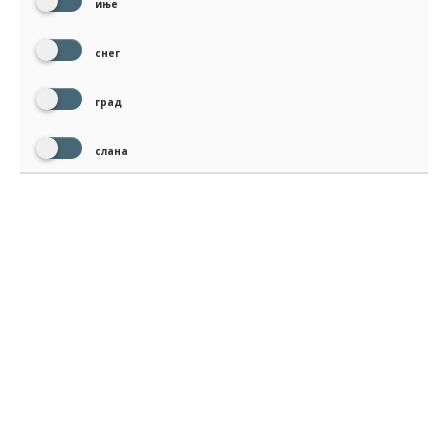
иње
снег
град
слана