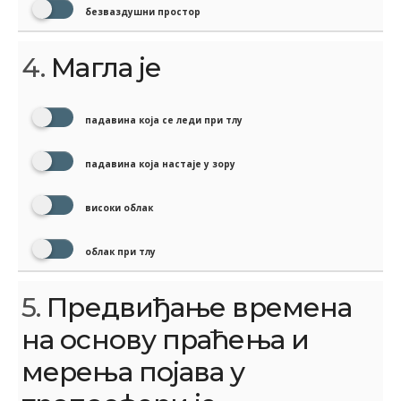
безваздушни простор
4.
Магла је
падавина која се леди при тлу
падавина која настаје у зору
високи облак
облак при тлу
5.
Предвиђање времена
на основу праћења и
мерења појава у