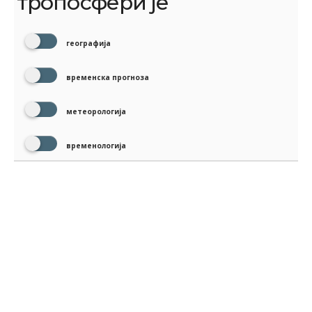
тропосфери је
географија
временска прогноза
метеорологија
временологија