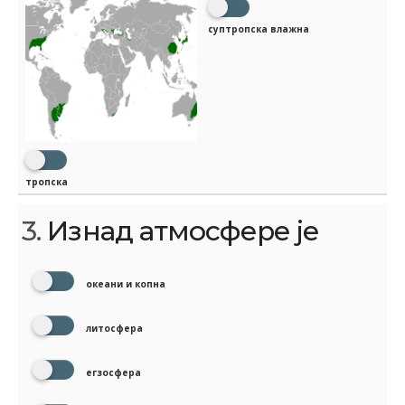
суптропска влажна
тропска
3.
Изнад атмосфере је
океани и копна
литосфера
егзосфера