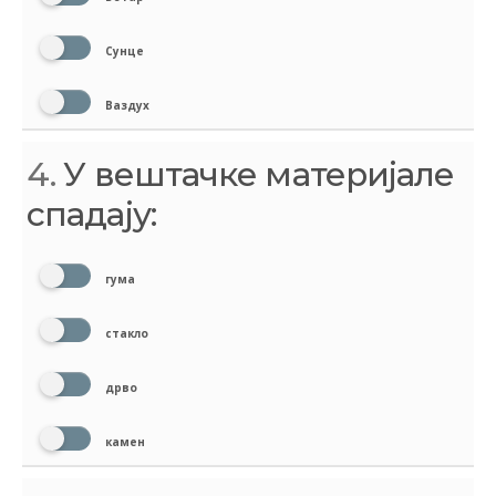
Сунце
Ваздух
4.
У вештачке материјале
спадају:
гума
стакло
дрво
камен