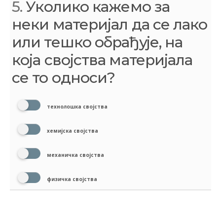
5.
Уколико кажемо за
неки материјал да се лако
или тешко обрађује, на
која својства материјала
се то односи?
технолошка својства
хемијска својства
механичка својства
физичка својства