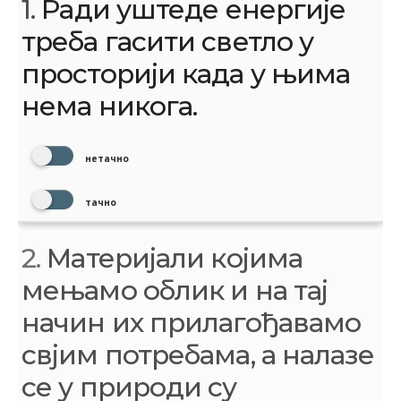
1.
Ради уштеде енергије
треба гасити светло у
просторији када у њима
нема никога.
нетачно
тачно
2.
Материјали којима
мењамо облик и на тај
начин их прилагођавамо
свјим потребама, а налазе
се у природи су