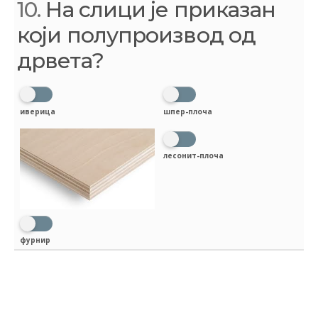
10.
На слици је приказан
који полупроизвод од
дрвета?
иверица
шпер-плоча
лесонит-плоча
фурнир