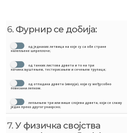
6.
Фурнир се добија:
од једнаких летвица на које су са обе стране
налепљене шпреплоче;
од танких листова дрвета и то на три
начина:љуштењем, тестерисањем и сечењем трупаца;
од отпадака дрвета (иверја), који су међусобно
повезани лепком.
лепљењем три или више слојева дрвета, који се слажу
један преко другог унакрсно;
7.
У физичка својства