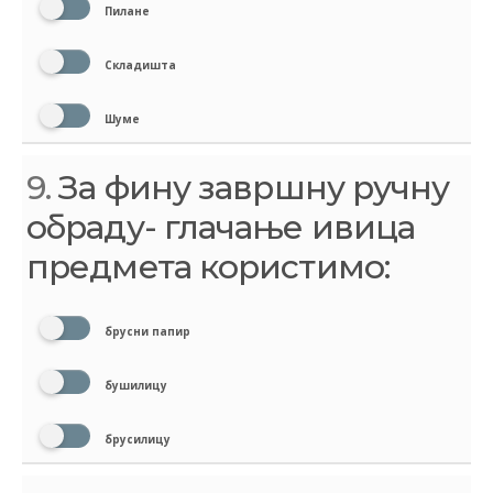
Пилане
Складишта
Шуме
9.
За фину завршну ручну
обраду- глачање ивица
предмета користимо:
брусни папир
бушилицу
брусилицу