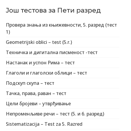
Још тестова за Пети разред
Провера знања из књижевности, 5. разред (тест
1)
Geometrijski oblici – test (5.r.)
Техничка и дигитална писменост -тест
Настанак и успон Рима – тест
Глаголи и глаголски облици – тест
Подскуп скупа – тест
Тачка, права, раван – тест
Цели бројеви – утврђивање
Непроменљиве речи – тест (5. и 6. разред)
Sistematizacija – Test za 5. Razred