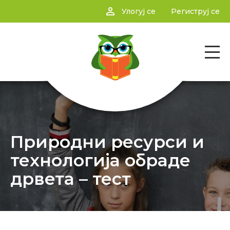
person_outline
Улогуј се
Региструј се
Природни ресурси и
технологија обраде
дрвета – тест