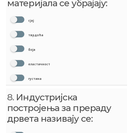
материјала се убрајају:
сјај
тврдоћа
боја
еластичност
густина
8.
Индустријска
постројења за прераду
дрвета називају се: