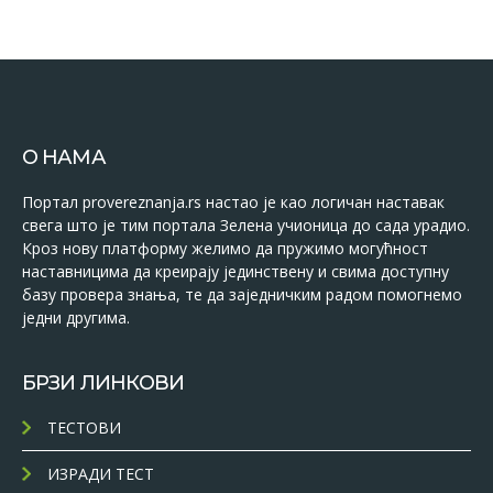
О НАМА
Портал provereznanja.rs настао је као логичан наставак
свега што је тим портала Зелена учионица до сада урадио.
Кроз нову платформу желимо да пружимо могућност
наставницима да креирају јединствену и свима доступну
базу провера знања, те да заједничким радом помогнемо
једни другима.
БРЗИ ЛИНКОВИ
ТЕСТОВИ
ИЗРАДИ ТЕСТ