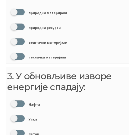
природни материјали
природни ресурси
вештачки материјали
технички материјали
3.
У обновљиве изворе
енергије спадају:
Нафта
Угаљ
Ветар