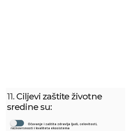
11.
Ciljevi zaštite životne
sredine su:
Očuvanje i zaštita zdravlja ljudi, celovitosti,
raznovrsnosti i kvaliteta ekosistema