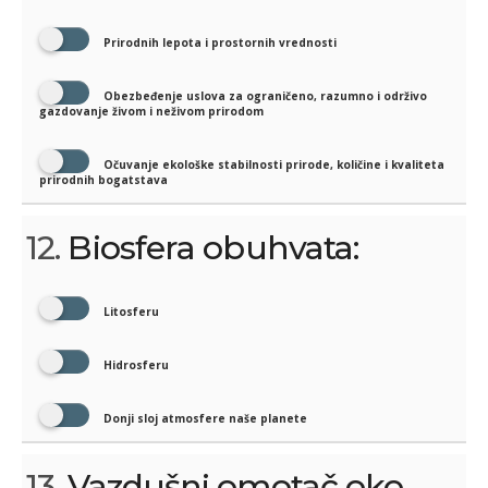
Prirodnih lepota i prostornih vrednosti
Obezbeđenje uslova za ograničeno, razumno i održivo
gazdovanje živom i neživom prirodom
Očuvanje ekološke stabilnosti prirode, količine i kvaliteta
prirodnih bogatstava
12.
Biosfera obuhvata:
Litosferu
Hidrosferu
Donji sloj atmosfere naše planete
13.
Vazdušni omotač oko