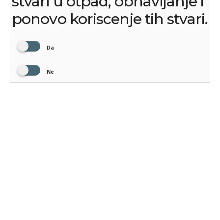
stvari u otpad, obnavljanje i
ponovo koriscenje tih stvari.
Da
Ne