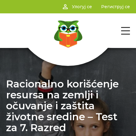
person_outline
Улогуј се
Региструј се
Racionalno korišćenje
resursa na zemlji i
očuvanje i zaštita
životne sredine – Test
za 7. Razred