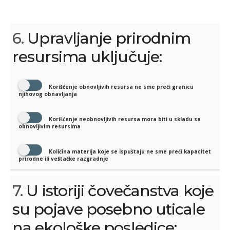
6.
Upravljanje prirodnim
resursima uključuje:
Korišćenje obnovljivih resursa ne sme preći granicu
njihovog obnavljanja
Korišćenje neobnovljivih resursa mora biti u skladu sa
obnovljivim resursima
Količina materija koje se ispuštaju ne sme preći kapacitet
prirodne ili veštačke razgradnje
7.
U istoriji čovečanstva koje
su pojave posebno uticale
na ekološke posledice: