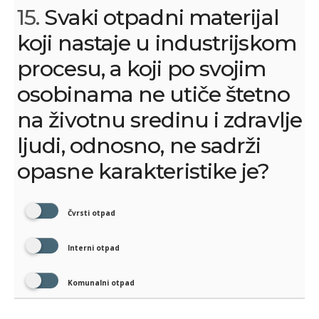
15.
Svaki otpadni materijal
koji nastaje u industrijskom
procesu, a koji po svojim
osobinama ne utiče štetno
na životnu sredinu i zdravlje
ljudi, odnosno, ne sadrži
opasne karakteristike je?
Čvrsti otpad
Interni otpad
Komunalni otpad