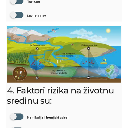
Turizam
Lov i ribolov
4.
Faktori rizika na životnu
sredinu su:
Hemikalije i hemijski udesi