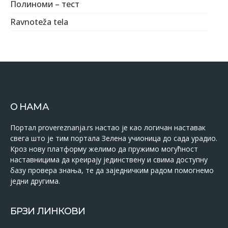
Полиноми – тест
Ravnoteža tela
О НАМА
Портал provereznanja.rs настао је као логичан наставак
свега што је тим портала Зелена учионица до сада урадио.
Кроз нову платформу желимо да пружимо могућност
наставницима да креирају јединствену и свима доступну
базу провера знања, те да заједничким радом помогнемо
једни другима.
БРЗИ ЛИНКОВИ