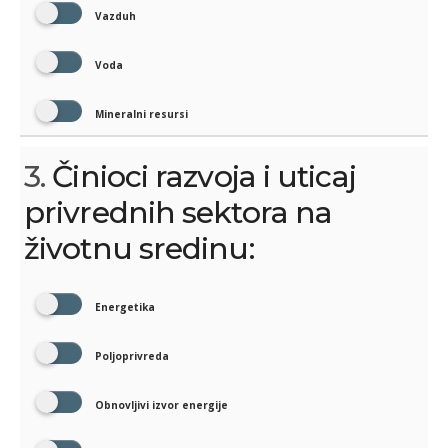
Vazduh
Voda
Mineralni resursi
3.
Činioci razvoja i uticaj
privrednih sektora na
životnu sredinu:
Energetika
Poljoprivreda
Obnovljivi izvor energije