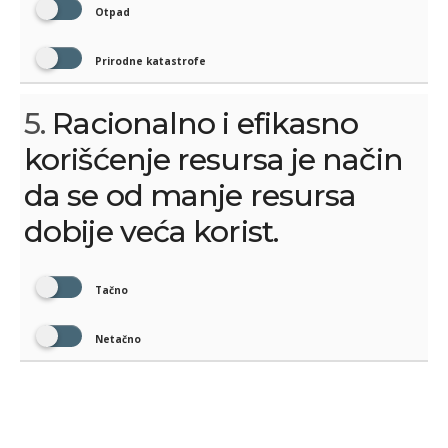
Otpad
Prirodne katastrofe
5.
Racionalno i efikasno
korišćenje resursa je način
da se od manje resursa
dobije veća korist.
Tačno
Netačno