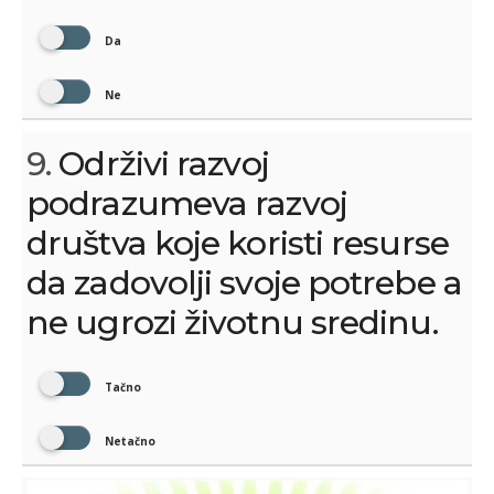
Da
Ne
9.
Održivi razvoj
podrazumeva razvoj
društva koje koristi resurse
da zadovolji svoje potrebe a
ne ugrozi životnu sredinu.
Tačno
Netačno