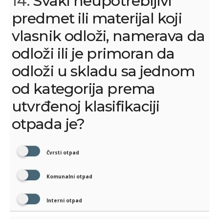
14.
Svaki neupotrebljivi
predmet ili materijal koji
vlasnik odloži, namerava da
odloži ili je primoran da
odloži u skladu sa jednom
od kategorija prema
utvrđenoj klasifikaciji
otpada je?
Čvrsti otpad
Komunalni otpad
Interni otpad