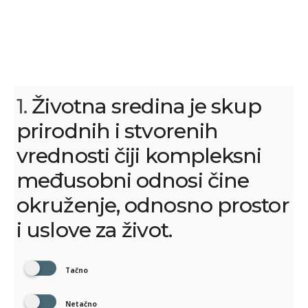
1.
Životna sredina je skup
prirodnih i stvorenih
vrednosti čiji kompleksni
međusobni odnosi čine
okruženje, odnosno prostor
i uslove za život.
Tačno
Netačno