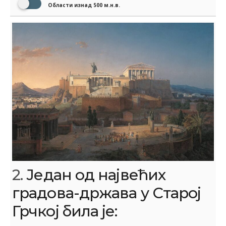
Области изнад 500 м.н.в.
2.
Један од највећих
градова-држава у Старој
Грчкој била је: