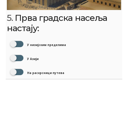
5.
Прва градска насеља
настају:
У низијским пределима
У Азији
На раскрсници путева