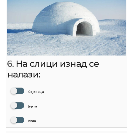
6.
На слици изнад се
налази:
Сојеница
Јурта
Игло