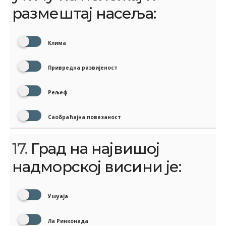
размештај насеља:
Клима
Привредна развијеност
Рељеф
Саобраћајна повезаност
17.
Град на највишој
надморској висини је:
Ушуаја
Ла Ринконада