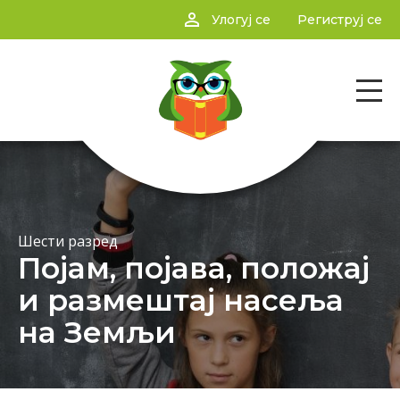
person_outline
Улогуј се
Региструј се
Шести разред
Појам, појава, положај
и размештај насеља
на Земљи