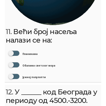
11.
Већи број насеља
налази се на:
Планинама
Обалама светског мора
Јужној полулопти
12.
У ______ код Београда у
периоду од 4500.-3200.