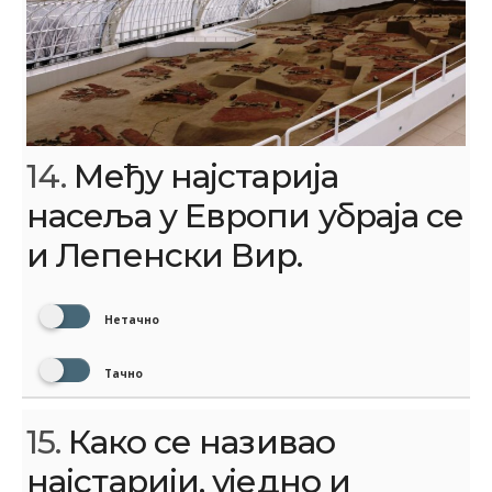
14.
Међу најстарија
насеља у Европи убраја се
и Лепенски Вир.
Нетачно
Тачно
15.
Како се називао
најстарији, уједно и