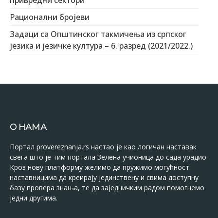
привредни сектори
Рационални бројеви
Задаци са Општинског такмичења из српског
језика и језичке култура – 6. разред (2021/2022.)
О НАМА
Портал provereznanja.rs настао је као логичан наставак
свега што је тим портала Зелена учионица до сада урадио.
Кроз нову платформу желимо да пружимо могућност
наставницима да креирају јединствену и свима доступну
базу провера знања, те да заједничким радом помогнемо
једни другима.