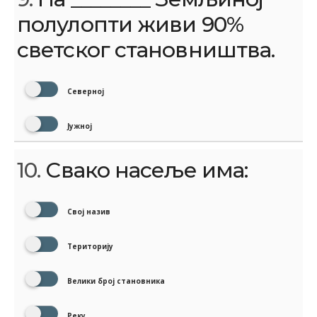
полулопти живи 90%
светског становништва.
Северној
Јужној
10.
Свако насеље има:
Свој назив
Територију
Велики број становника
Реку