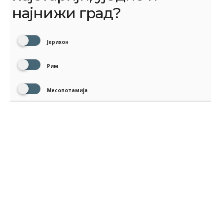
најнижи град?
Јерихон
Рим
Месопотамија