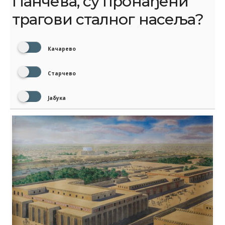
Панчева, су пронађени
трагови сталног насеља?
Качарево
Старчево
Јабука