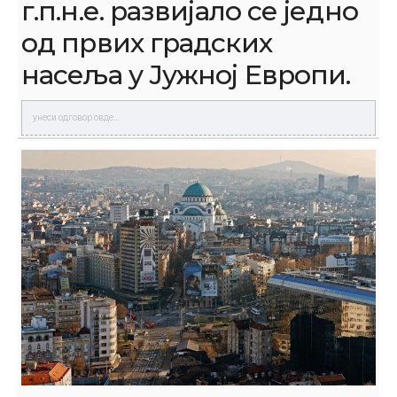
г.п.н.е. развијало се једно
од првих градских
насеља у Јужној Европи.