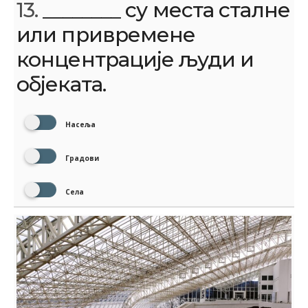
13.
________ су места сталне
или привремене
концентрације људи и
објеката.
Насеља
Градови
Села