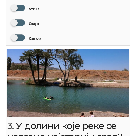
Атина
Солун
Кавала
3.
У долини које реке се