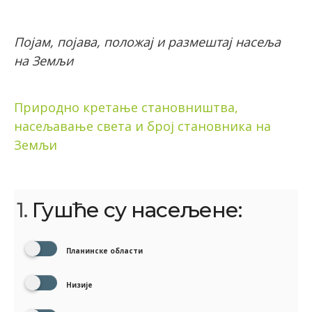
Појам, појава, положај и размештај насеља
на Земљи
Природно кретање становништва,
насељавање света и број становника на
Земљи
1.
Гушће су насељене:
Планинске области
Низије