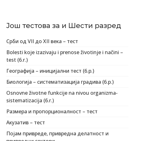
Још тестова за и Шести разред
Срби од VII до XII века – тест
Bolesti koje izazivaju i prenose životinje i načini –
test (6.r.)
Географија – иницијални тест (6.р.)
Биологија – систематизација градива (6.р.)
Osnovne životne funkcije na nivou organizma-
sistematizacija (6.r.)
Размера и пропорционалност – тест
Акузатив – тест
Појам привреде, привредна делатност и