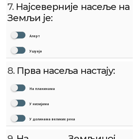
7.
Најсеверније насеље на
Земљи је:
Алерт
Ушуаја
8.
Прва насеља настају:
На планинама
У низијама
У долинама великих река
9.
На ________ Земљиној