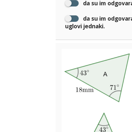
da su im odgovaraj
da su im odgovara
uglovi jednaki.