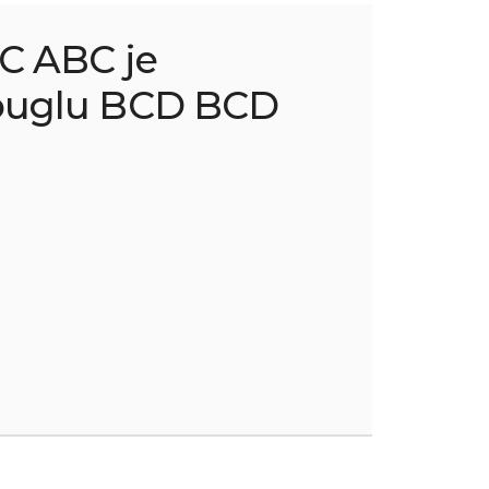
C ABC je
ouglu BCD BCD