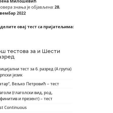
лена Милошевић
овера знања је објављена:
28.
вембар 2022
делите овај тест са пријатељима:
ош тестова за и Шести
азред
ицијални тест за 6. разред (А група)
српски језик
атар“, Вељко Петровић – тест
аголи (глаголски вид, род,
финитив и презент) – тест
st Continuous