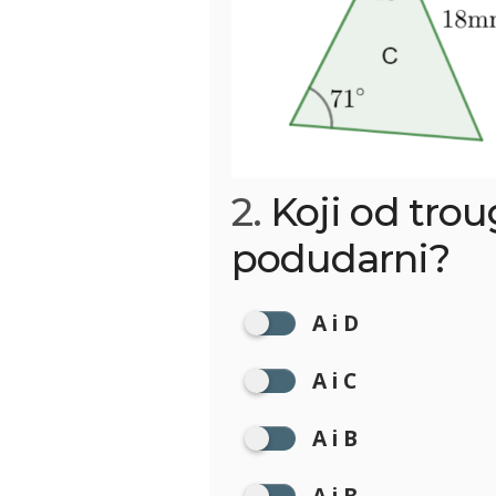
2.
Koji od troug
podudarni?
A i D
A i C
A i B
A i B