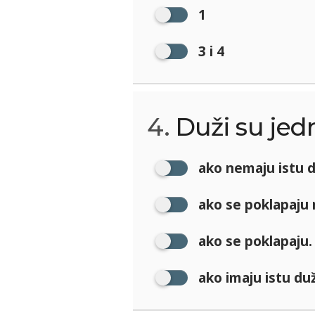
1
3 i 4
4.
Duži su jed
ako nemaju istu d
ako se poklapaju 
ako se poklapaju.
ako imaju istu duž