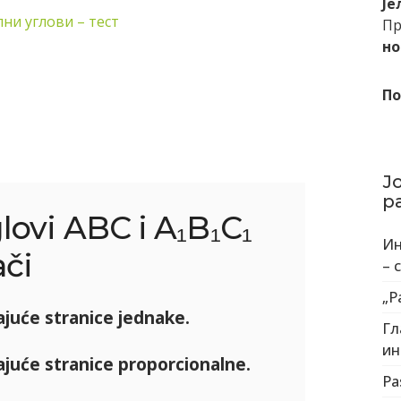
Је
ни углови – тест
Пр
но
По
Ј
р
lovi ABC i A₁B₁C₁
Ин
či
– 
„Р
juće stranice jednake.
Гл
ин
juće stranice proporcionalne.
Pa