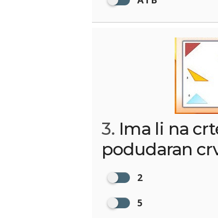
3.
Ima li na crt
podudaran cr
2
5