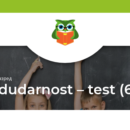
азред
udarnost – test (6