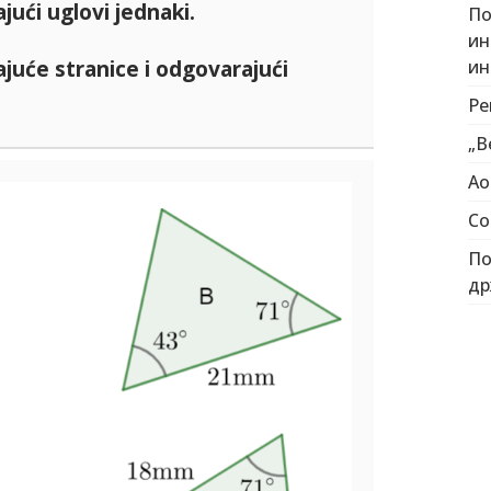
ući uglovi jednaki.
По
ин
juće stranice i odgovarajući
ин
Pe
„В
Ао
Co
По
др