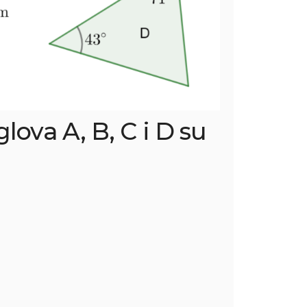
lova A, B, C i D su