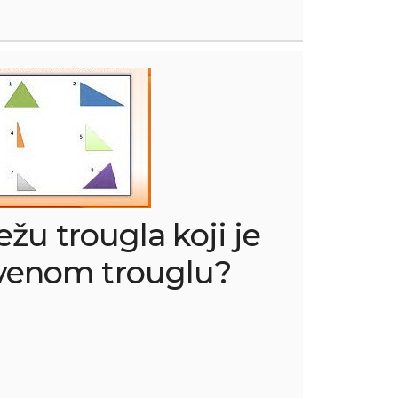
ežu trougla koji je
venom trouglu?