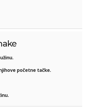
nake
užinu.
njihove početne tačke.
inu.