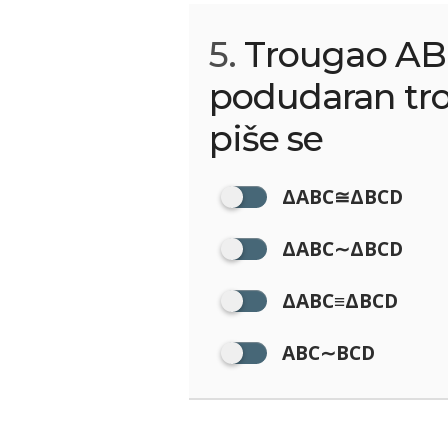
5.
Trougao AB
podudaran tr
piše se
ΔABC≅ΔBCD
ΔABC∼ΔBCD
ΔABC≡ΔBCD
ABC∼BCD