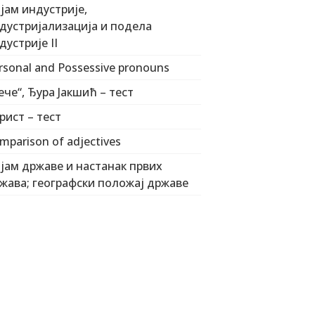
јам индустрије,
дустријализација и подела
дустрије II
rsonal and Possessive pronouns
ече“, Ђура Јакшић – тест
рист – тест
mparison of adjectives
јам државе и настанак првих
жава; географски положај државе