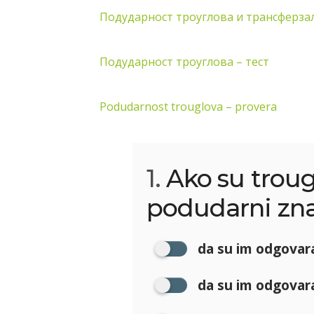
Подударност троуглова и трансферзал
Подударност троуглова – тест
Podudarnost trouglova – provera
1.
Ako su troug
podudarni zna
da su im odgovara
da su im odgovara