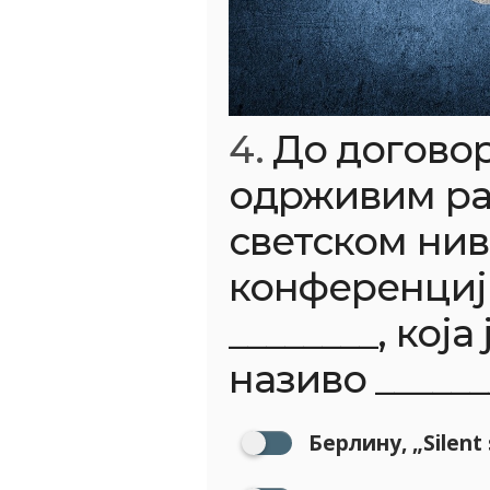
4.
До договор
одрживим ра
светском нив
конференцији
________, која
називо ______
Берлину, „Silent 