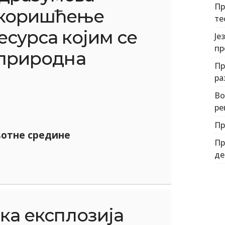
Пр
 коришћење
те
сурса којим се
Је
пр
 природна
Пр
ра
Во
ре
Пр
отне средине
Пр
де
а експлозија