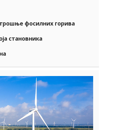
отрошње фосилних горива
оја становника
на