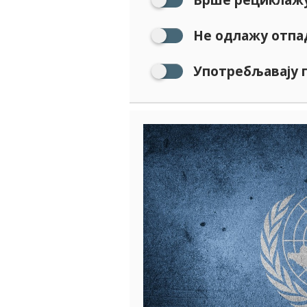
Не одлажу отпа
Употребљавају 