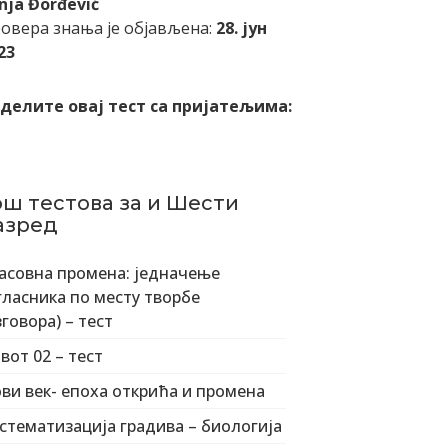
nja Đorđević
овера знања је објављена:
28. јун
23
делите овај тест са пријатељима:
ош тестова за и Шести
азред
асовна промена: једначење
гласника по месту творбе
зговора) – тест
вот 02 – тест
ви век- епоха открића и промена
стематизација градива – биологија