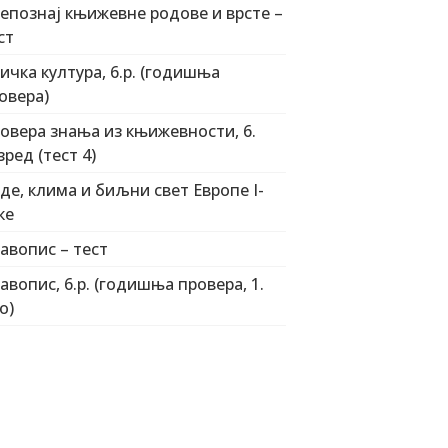
епознај књижевне родове и врсте –
ст
зичка култура, 6.р. (годишња
овера)
овера знања из књижевности, 6.
зред (тест 4)
де, клима и биљни свет Европе I-
ке
авопис – тест
авопис, 6.р. (годишња провера, 1.
о)