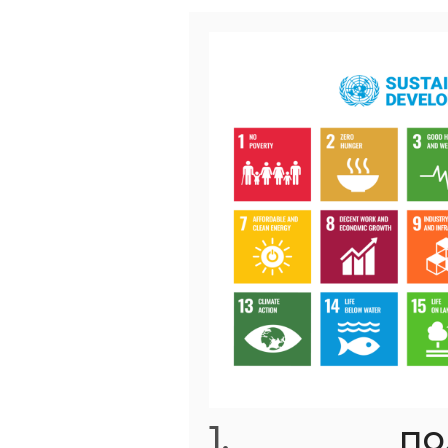
1.
_________ п