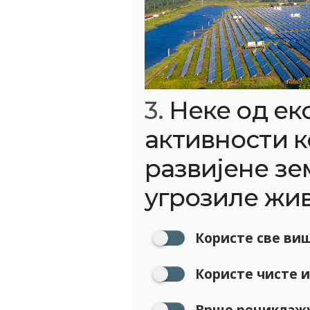
3.
Неке од ек
активности к
развијене зе
угрозиле жив
Користе све ви
Користе чисте и
Врше рециклаж