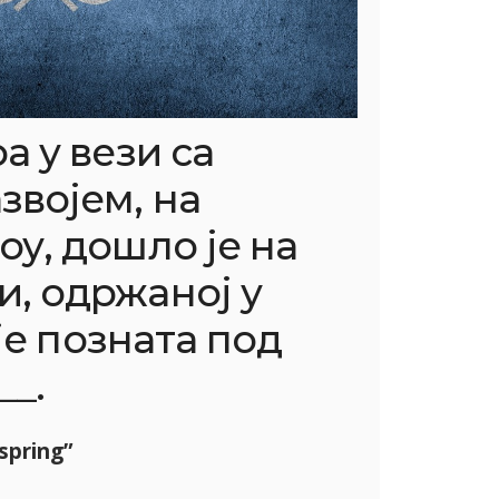
а у вези са
звојем, на
оу, дошло је на
, одржаној у
 је позната под
__.
spring”