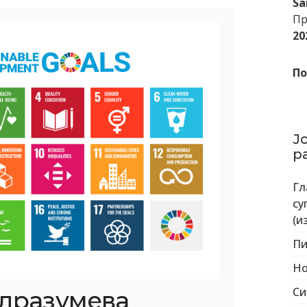
Sa
Пр
20
По
Ј
р
Гл
су
(и
Пи
Но
Си
одразумева