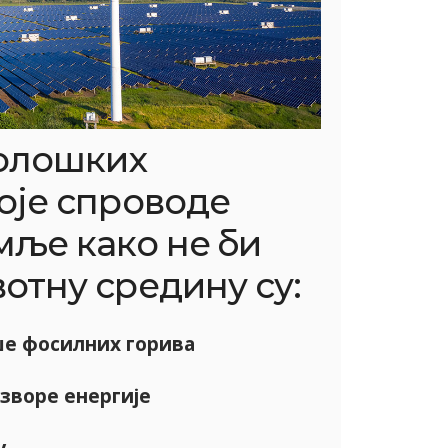
олошких
оје спроводе
мље како не би
отну средину су:
ше фосилних горива
зворе енергије
у