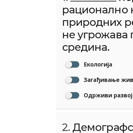
рационално
природних ре
не угрожава
средина.
Екологија
Загађивање жив
Одрживи развој
2.
Демографск