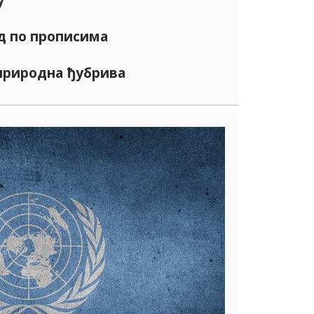
д по прописима
природна ђубрива