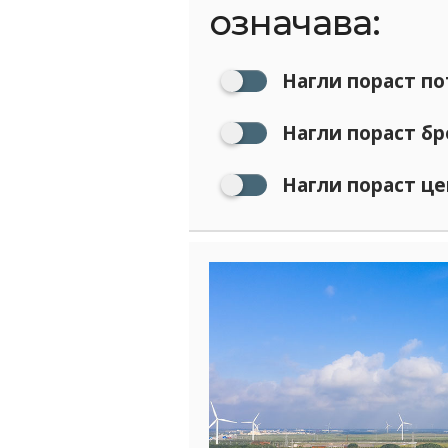
означава:
Нагли пораст п
Нагли пораст бр
Нагли пораст це