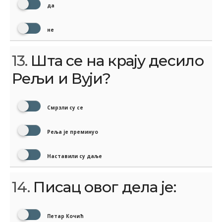
да
не
13.
Шта се на крају десило
Рељи и Вуји?
Смрзли су се
Реља је преминуо
Наставили су даље
14.
Писац овог дела је:
Петар Кочић