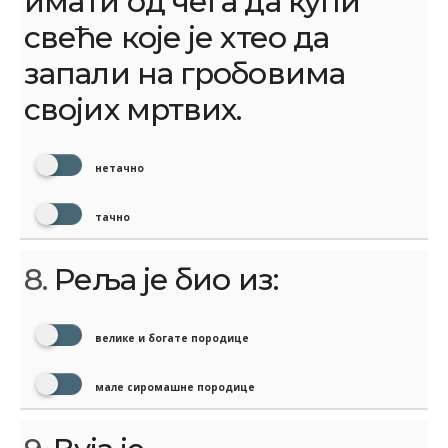
имати од чега да купи
свеће које је хтео да
запали на гробовима
својих мртвих.
нетачно
тачно
8.
Реља је био из:
велике и богате породице
мале сиромашне породице