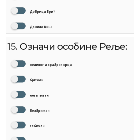
Добрица Ерић
Данило Киш
15.
Означи особине Реље:
великог и храброг срца
брижан
негативан
безбрижан
себичан