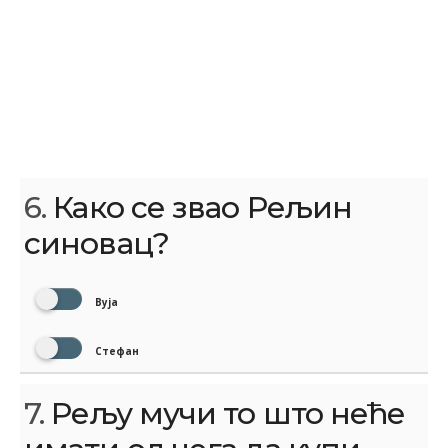
6.
Како се звао Рељин
синовац?
Вујa
Стефан
7.
Рељу мучи то што неће