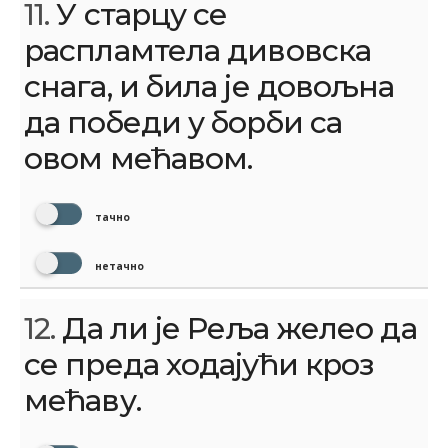
11.
У старцу се
распламтела дивовска
снага, и била је довољна
да победи у борби са
овом мећавом.
тачно
нетачно
12.
Да ли је Реља желео да
се преда ходајући кроз
мећаву.