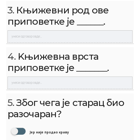
3.
Књижевни род ове
приповетке је ______.
4.
Kњижевна врста
приповеткe je _______.
5.
Због чега је старац био
разочаран?
Јер није продао краву