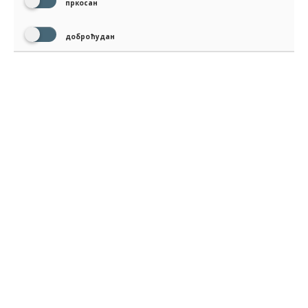
пркосан
доброћудан