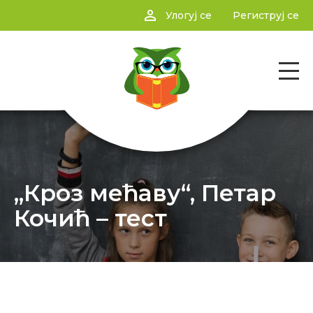
person_outline
Улогуј се
Региструј се
„Кроз мећаву“, Петар
Кочић – тест