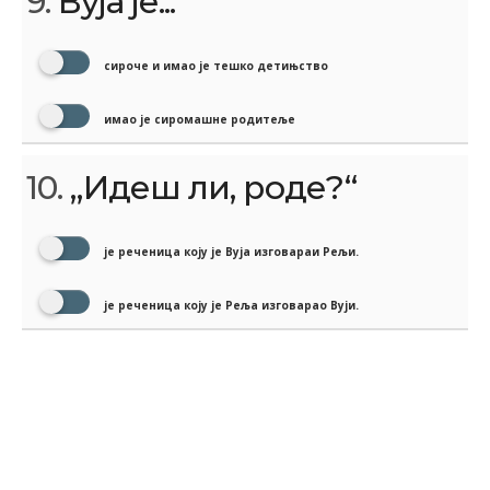
9.
Вуја је...
сироче и имао је тешко детињство
имао је сиромашне родитеље
10.
„Идеш ли, роде?“
је реченица коју је Вуја изговараи Рељи.
је реченица коју је Реља изговарао Вуји.