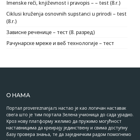
Imenske reči, književnost i pravopis – – test (8.r.)
Ciklusi kruženja osnovnih supstanci u prirodi – test
(8.r.)
Зависне реченице – тест (8. разред)
Рачунарске мреже и веб технологије – тест
О НАМА
Портал provereznanja.rs настао је као логичан наставак
свега што је тим портала Зелена учионица до сада урадио.
Кроз нову платформу желимо да пружимо могућност
наставницима да креирају јединствену и свима доступну
базу провера знања, те да заједничким радом помогнемо