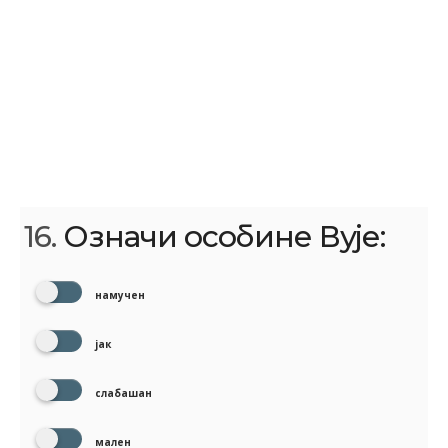
16.
Означи особине Вује:
намучен
јак
слабашан
мален