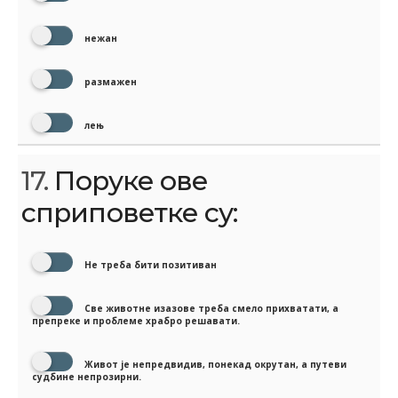
нежан
размажен
лењ
17.
Поруке ове
сприповетке су:
Не треба бити позитиван
Све животне изазове треба смело прихватати, а
препреке и проблеме храбро решавати.
Живот је непредвидив, понекад окрутан, а путеви
судбине непрозирни.