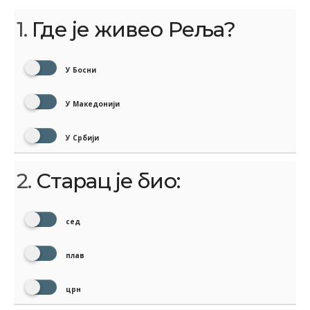
1.
Где је живео Реља?
У Босни
У Македонији
У Србији
2.
Старац је био:
сед
плав
црн