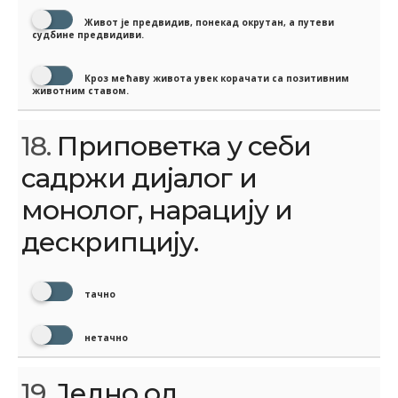
Живот је предвидив, понекад окрутан, а путеви
судбине предвидиви.
Кроз мећаву живота увек корачати са позитивним
животним ставом.
18.
Приповетка у себи
садржи дијалог и
монолог, нарацију и
дескрипцију.
тачно
нетачно
19.
Једно од