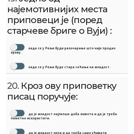
најемотивнијих места
приповеци је (поред
старчеве бриге о Вуји) :
када се у Рељи буди разочарање што није продао
краву.
када се у Рељи буде стара сећања на младост.
20.
Кроз ову приповетку
писац поручује:
да је младост најлепше доба живота и да је треба
паметно искористити.
да је младост лепа и да треба само ућивати