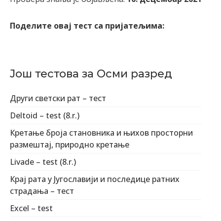
Поделите овај тест са пријатељима:
Још тестова за Осми разред
Други светски рат – тест
Deltoid – test (8.r.)
Кретање броја становника и њихов просторни
размештај, природно кретање
Livade – test (8.r.)
Крај рата у Југославији и последице ратних
страдања – тест
Excel – test