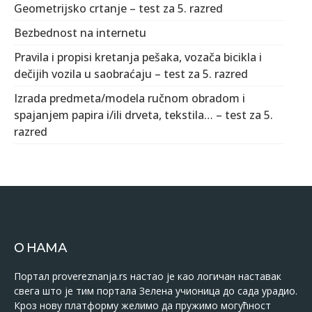
Geometrijsko crtanje – test za 5. razred
Bezbednost na internetu
Pravila i propisi kretanja pešaka, vozača bicikla i
dečijih vozila u saobraćaju – test za 5. razred
Izrada predmeta/modela ručnom obradom i
spajanjem papira i/ili drveta, tekstila… – test za 5.
razred
О НАМА
Портал provereznanja.rs настао је као логичан наставак
свега што је тим портала Зелена учионица до сада урадио.
Кроз нову платформу желимо да пружимо могућност