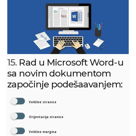
15.
Rad u Microsoft Word-u
sa novim dokumentom
započinje podešaavanjem:
Veličine stranice
Orijentacija stranice
Veličine margina