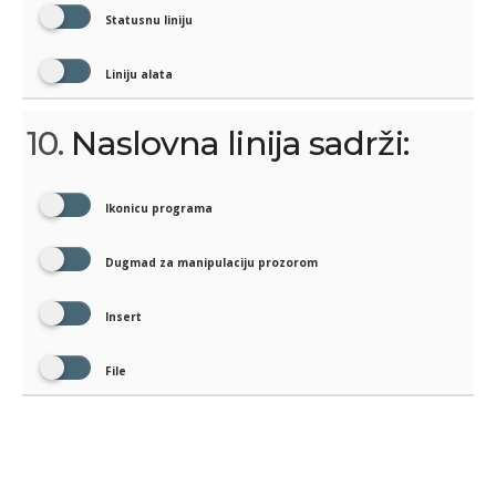
Statusnu liniju
Liniju alata
10.
Naslovna linija sadrži:
Ikonicu programa
Dugmad za manipulaciju prozorom
Insert
File