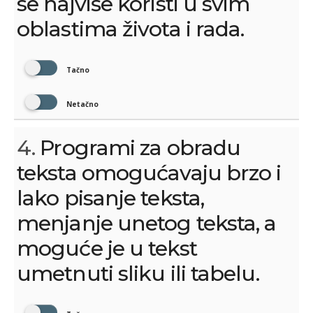
se najviše koristi u svim
oblastima života i rada.
Tačno
Netačno
4.
Programi za obradu
teksta omogućavaju brzo i
lako pisanje teksta,
menjanje unetog teksta, a
moguće je u tekst
umetnuti sliku ili tabelu.