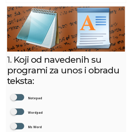
1.
Koji od navedenih su
programi za unos i obradu
teksta:
Notepad
Wordpad
Ms Word