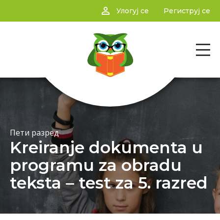
person_outline
Улогуј се
Региструј се
Пети разред
Kreiranje dokumenta u
programu za obradu
teksta – test za 5. razred