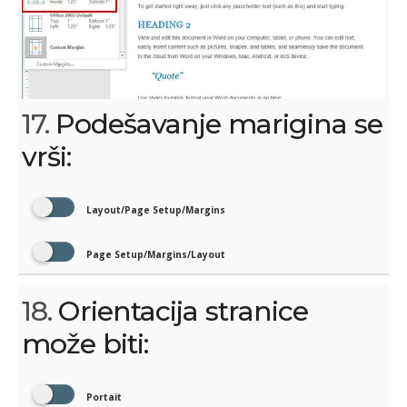
17.
Podešavanje marigina se
vrši:
Layout/Page Setup/Margins
Page Setup/Margins/Layout
18.
Orientacija stranice
može biti:
Portait