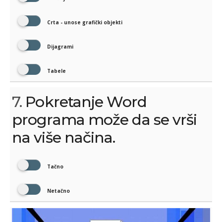
Crta - unose grafički objekti
Dijagrami
Tabele
7.
Pokretanje Word
programa može da se vrši
na više načina.
Tačno
Netačno