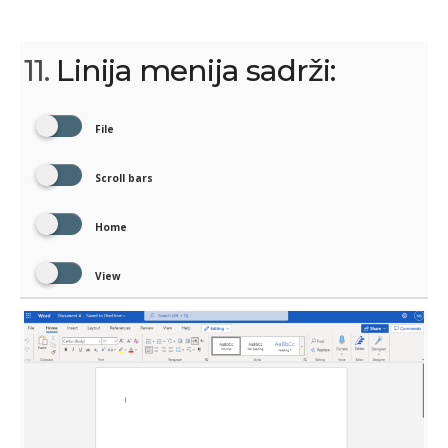
11.
Linija menija sadrži:
File
Scroll bars
Home
View