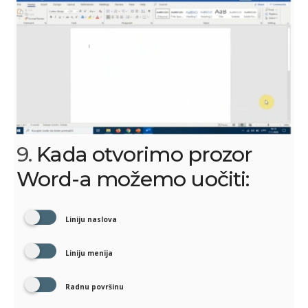
9.
Kada otvorimo prozor
Word-a možemo uočiti:
Liniju naslova
Liniju menija
Radnu površinu