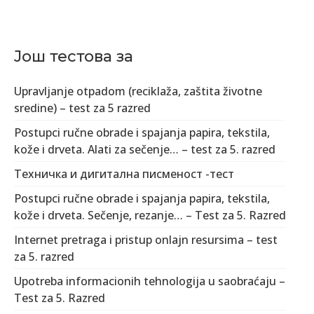
Још тестова за
Upravljanje otpadom (reciklaža, zaštita životne
sredine) – test za 5 razred
Postupci ručne obrade i spajanja papira, tekstila,
kože i drveta. Alati za sečenje… – test za 5. razred
Техничка и дигитална писменост -тест
Postupci ručne obrade i spajanja papira, tekstila,
kože i drveta. Sečenje, rezanje… – Test za 5. Razred
Internet pretraga i pristup onlajn resursima – test
za 5. razred
Upotreba informacionih tehnologija u saobraćaju –
Test za 5. Razred