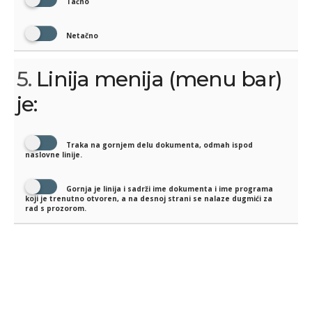
Tačno
Netačno
5.
Linija menija (menu bar)
je:
Traka na gornjem delu dokumenta, odmah ispod
naslovne linije.
Gornja je linija i sadrži ime dokumenta i ime programa
koji je trenutno otvoren, a na desnoj strani se nalaze dugmići za
rad s prozorom.