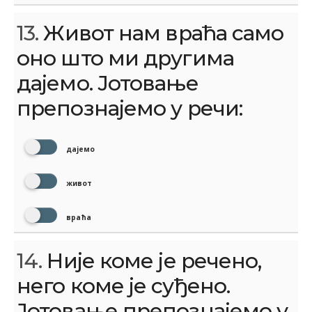
13.
Живот нам враћа само
оно што ми другима
дајемо. Јотовање
препознајемо у речи:
дајемо
живот
враћа
14.
Није коме је речено,
него коме је суђено.
Јотовање препознајемо у