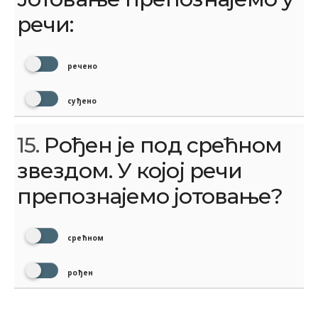
речи:
речено
суђено
15.
Рођен је под срећном
звездом. У којој речи
препознајемо јотовање?
срећном
рођен