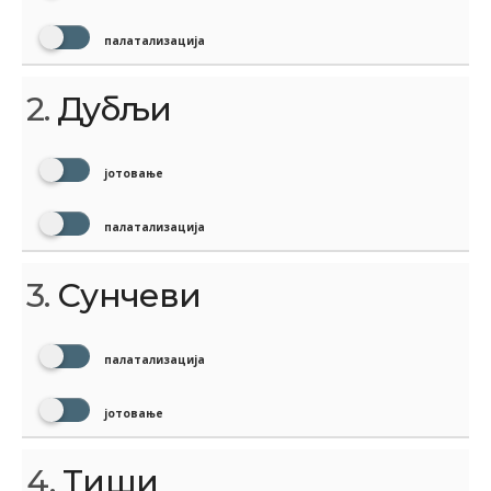
палатализација
2.
Дубљи
јотовање
палатализација
3.
Сунчеви
палатализација
јотовање
4.
Тиши