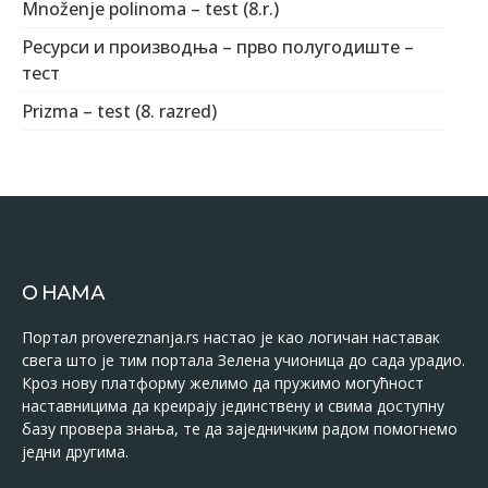
Množenje polinoma – test (8.r.)
Ресурси и производња – прво полугодиште –
тест
Prizma – test (8. razred)
О НАМА
Портал provereznanja.rs настао је као логичан наставак
свега што је тим портала Зелена учионица до сада урадио.
Кроз нову платформу желимо да пружимо могућност
наставницима да креирају јединствену и свима доступну
базу провера знања, те да заједничким радом помогнемо
једни другима.