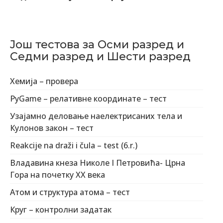
Још тестова за Осми разред и
Седми разред и Шести разред
Хемија – провера
PyGame – релативне координате – тест
Узајамно деловање наелектрисаних тела и
Кулонов закон – тест
Reakcije na draži i čula – test (6.r.)
Владавина кнеза Николе I Петровића- Црна
Гора на почетку XX века
Атом и структура атома – тест
Круг – контролни задатак