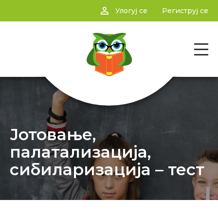
person_outline
Улогуј се
Региструј се
Јотовање,
палатализација,
сибиларизација – тест