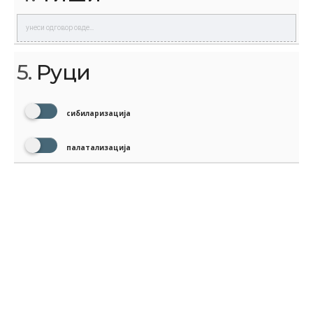
5.
Руци
сибиларизација
палатализација