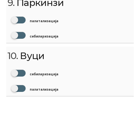
9.
Паркинзи
палатализација
сибиларизација
10.
Вуци
сибиларизација
палатализација