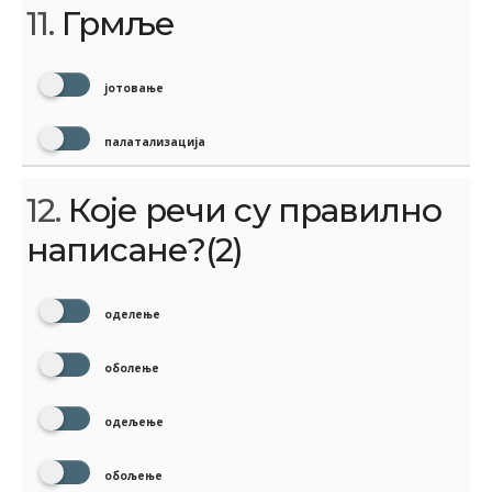
11.
Грмље
јотовање
палатализација
12.
Које речи су правилно
написане?(2)
оделење
оболење
одељење
обољење