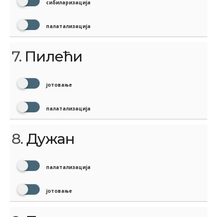
сибиларизација
палатализација
7.
Пилећи
јотовање
палатализација
8.
Дужан
палатализација
јотовање