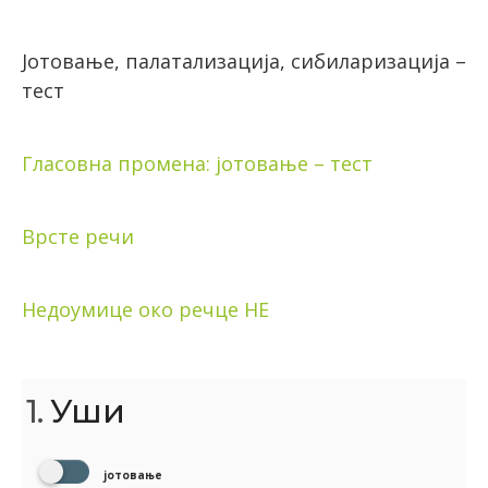
Јотовање, палатализација, сибиларизација –
тест
Гласовна промена: јотовање – тест
Врсте речи
Недоумице око речце НЕ
1.
Уши
јотовање