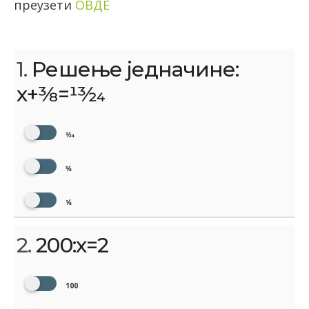
преузети
ОВДЕ
1.
Решење једначине:
x+3⁄8=13⁄24
3⁄24
5⁄6
1⁄6
2.
200:х=2
100