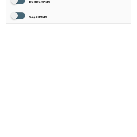
помножимо
одузмемо