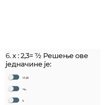
6.
х : 2,3= 7⁄2 Решење ове
једначине је:
17,25
13⁄24
5