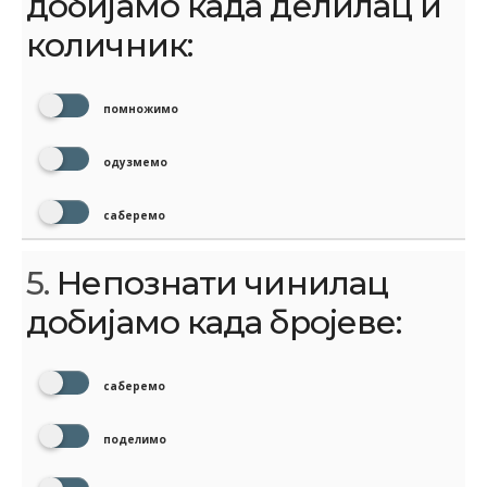
добијамо када делилац и
количник:
помножимо
одузмемо
саберемо
5.
Непознати чинилац
добијамо када бројеве:
саберемо
поделимо