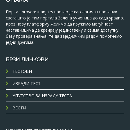
О НАМА
Портал provereznanja.rs настао је као логичан наставак
свега што је тим портала Зелена учионица до сада урадио.
Кроз нову платформу желимо да пружимо могућност
наставницима да креирају јединствену и свима доступну
базу провера знања, те да заједничким радом помогнемо
једни другима.
БРЗИ ЛИНКОВИ
ТЕСТОВИ
ИЗРАДИ ТЕСТ
УПУТСТВО ЗА ИЗРАДУ ТЕСТА
ВЕСТИ