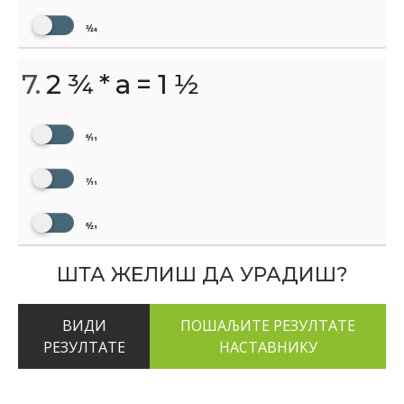
3⁄24
7.
2 3⁄4 * а = 1 1⁄2
6⁄11
7⁄11
6⁄21
ШТА ЖЕЛИШ ДА УРАДИШ?
ВИДИ
РЕЗУЛТАТЕ