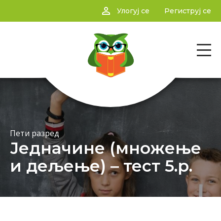
person_outline
Улогуј се
Региструј се
Пети разред
Једначине (множење
и дељење) – тест 5.р.