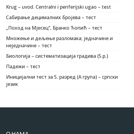
Krug – uvod. Centralni i periferijski ugao – test
Сабирање децималних бројева – тест
„Поход на Мјесец“, Бранко Ћопић – тест
Множење и дељење разломака; једначине и
неједначине – тест
Биологија – систематизација градива (5.р.)
Падежи – тест
Иницијални тест за 5. разред (А група) – српски
језик