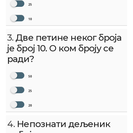
25
10
3.
Две петине неког броја
је број 10. О ком броју се
ради?
50
25
20
4.
Непознати дељеник