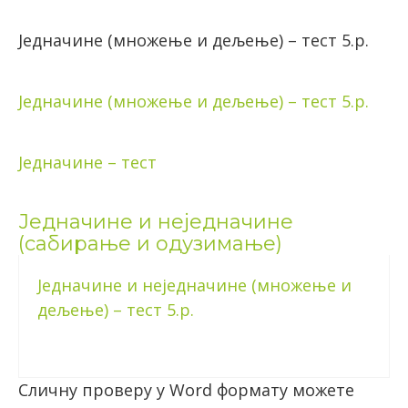
Једначине (множење и дељење) – тест 5.р.
Једначине (множење и дељење) – тест 5.р.
Једначине – тест
Једначине и неједначине
(сабирање и одузимање)
Једначине и неједначине (множење и
дељење) – тест 5.р.
Сличну проверу у Word формату можете