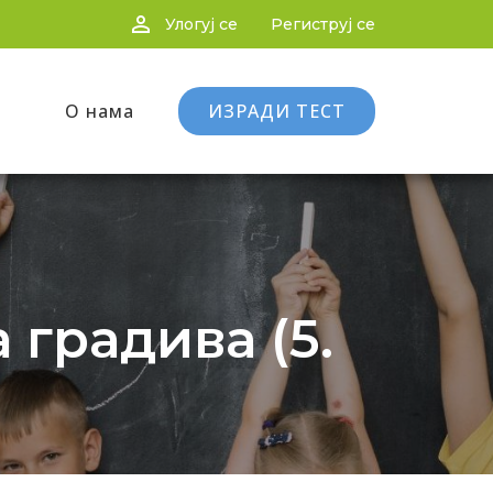
person_outline
Улогуј се
Региструј се
О нама
ИЗРАДИ ТЕСТ
 градива (5.