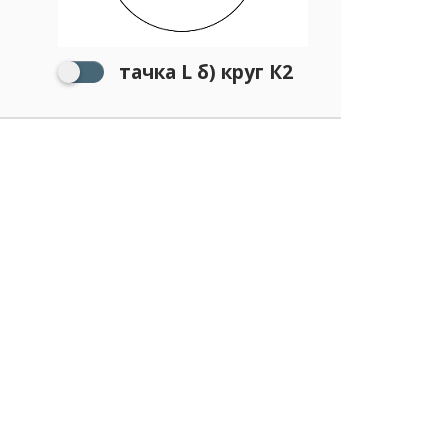
тачка L б) круг К2