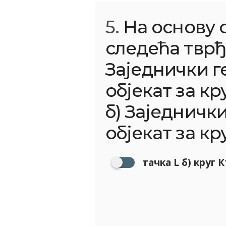
5.
На основу 
следећа тврђ
Заједнички г
објекат за кру
б) Заједничк
објекат за кру
тачка L б) круг К