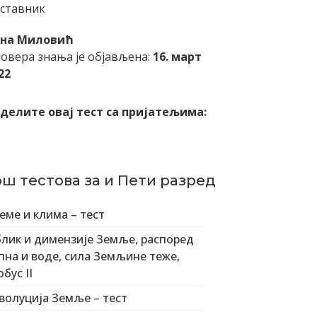
ставник
ена Миловић
овера знања је објављена:
16. март
22
делите овај тест са пријатељима:
ош тестова за и Пети разред
еме и клима – тест
лик и димензије Земље, распоред
пна и воде, сила Земљине теже,
обус II
волуција Земље – тест