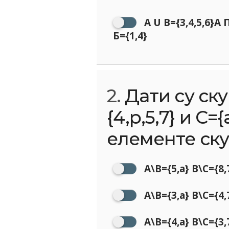
A U B={3,4,5,6}A 
Б={1,4}
2.
Дати су ску
{4,p,5,7} и С=
елементе ску
A\B={5,a} B\C={8,
A\B={3,a} B\C={4,
A\B={4,a} B\C={3,