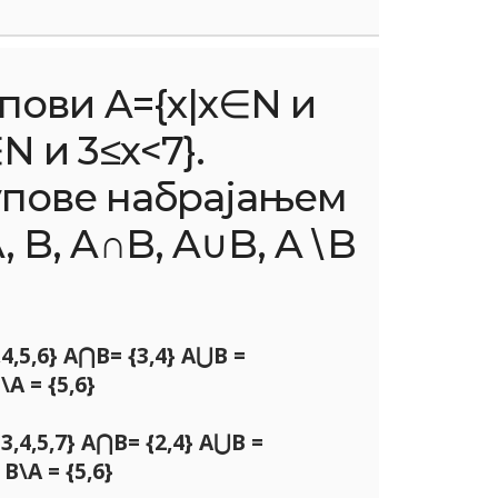
пови A={x|x∈N и
N и 3≤x<7}.
упове набрајањем
, B, A∩B, A∪B, A∖B
3,4,5,6} A⋂B= {3,4} A⋃B =
B\A = {5,6}
 {3,4,5,7} A⋂B= {2,4} A⋃B =
} B\A = {5,6}