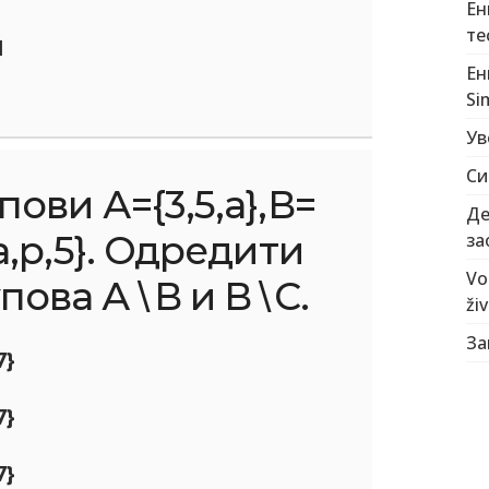
Ен
тес
П
Ен
Si
Ув
Си
пови А={3,5,a},В=
Де
{a,p,5}. Одредити
за
Vo
пова А∖В и В∖С.
živ
За
7}
7}
7}