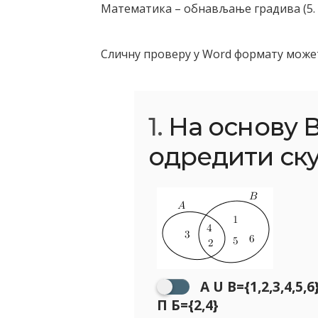
Математика – обнављање градива (5. 
Сличну проверу у Word формату може
1.
На основу 
одредити ск
A U B={1,2,3,4,5,6
П Б={2,4}