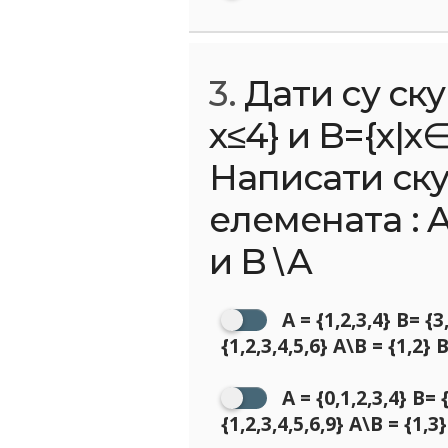
3.
Дати су ску
x≤4} и B={x|x∈
Написати ск
елемената : A
и B∖A
A = {1,2,3,4} B= {
{1,2,3,4,5,6} A\B = {1,2} 
A = {0,1,2,3,4} B=
{1,2,3,4,5,6,9} A\B = {1,3