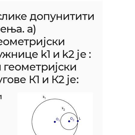
слике допунитити
ења. а)
еометријски
жнице k1 и k2 је :
и геометријски
гове К1 и К2 је:
1