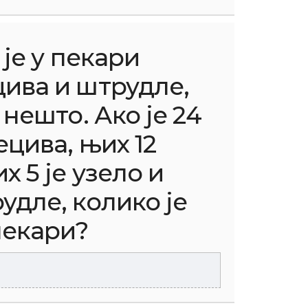
је у пекари
ива и штрудле,
 нешто. Ако је 24
ецива, њих 12
 5 је узело и
удле, колико је
пекари?