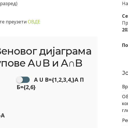
разред)
На
С
те преузети
ОВДЕ
Пр
20
По
Веновог дијаграма
упове A∪B и A∩B
Ј
A U B={1,2,3,4,}A П
Б={2,6}
Вр
Об
ко
гл
}A
Ре