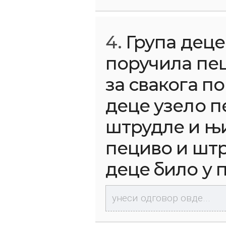
4.
Група деце 
поручила пец
за свакога по
деце узело п
штрудле и њих
пециво и штр
деце било у 