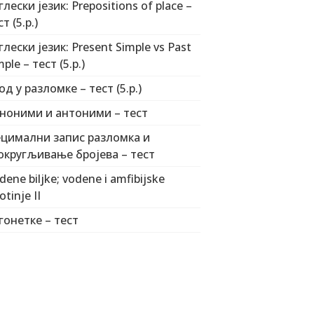
глески језик: Prepositions of place –
т (5.р.)
глески језик: Present Simple vs Past
mple – тест (5.р.)
од у разломке – тест (5.р.)
ноними и антоними – тест
цимални запис разломка и
округљивање бројева – тест
dene biljke; vodene i amfibijske
otinje II
гонетке – тест