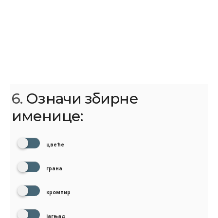
6.
Означи збирне
именице:
цвеће
грана
кромпир
јагњад