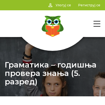
person_outline
Улогуј се
Региструј се
Граматика – годишња
провера знања (5.
разред)