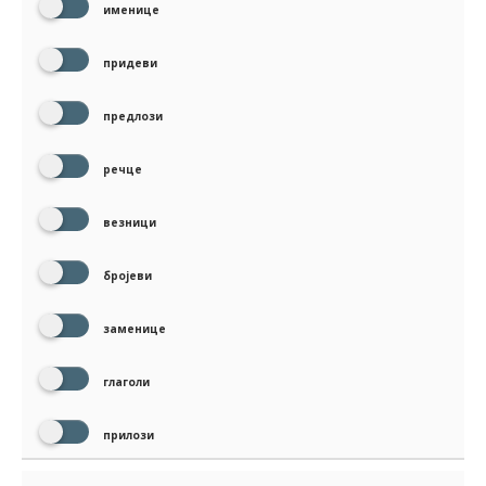
именице
придеви
предлози
речце
везници
бројеви
заменице
глаголи
прилози