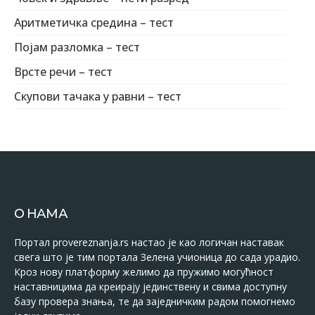
Аритметичка средина – тест
Појам разломка – тест
Врсте речи – тест
Скупови тачака у равни – тест
О НАМА
Портал provereznanja.rs настао је као логичан наставак
свега што је тим портала Зелена учионица до сада урадио.
Кроз нову платформу желимо да пружимо могућност
наставницима да креирају јединствену и свима доступну
базу провера знања, те да заједничким радом помогнемо