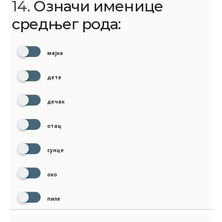
14.
Означи именице
средњег рода:
мајка
дете
дечак
отац
сунце
око
пиле