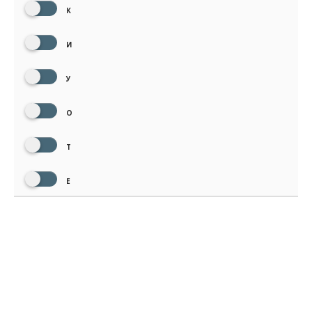
К
И
У
О
Т
Е