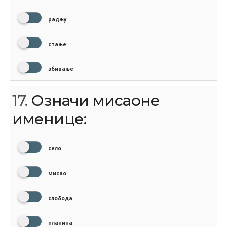
радњу
стање
збивање
17.
Означи мисаоне
именице:
село
мисао
слобода
планина