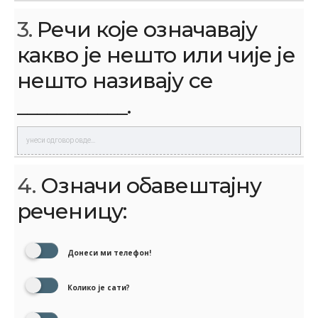
3.
Речи које означавају
какво је нешто или чије је
нешто називају се
___________.
4.
Означи обавештајну
реченицу:
Донеси ми телефон!
Колико је сати?