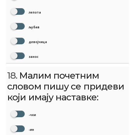
лепота
љубав
девојчица
занос
18.
Малим почетним
словом пишу се придеви
који имају наставке:
-чки
-ин