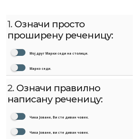
1.
Означи просто
проширену реченицу:
Мој друг Марки седи на столици.
Марко седи.
2.
Означи правилно
написану реченицу:
Чика Јоване, Ви сте диван човек.
Чика Јоване, ви сте диван човек.