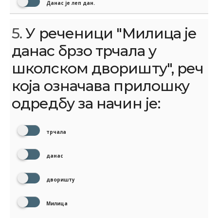
Данас је леп дан.
5.
У реченици "Милица је
данас брзо трчала у
школском дворишту", реч
која означава прилошку
одредбу за начин је:
трчала
данас
дворишту
Милица