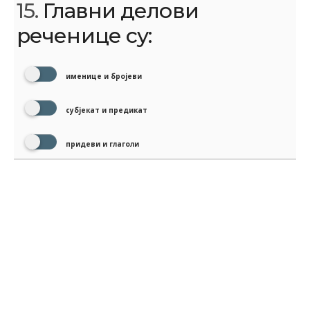
15.
Главни делови
реченице су:
именице и бројеви
субјекат и предикат
придеви и глаголи