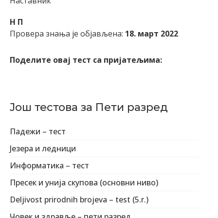
Наставник
Н П
Провера знања је објављена:
18. март 2022
Поделите овај тест са пријатељима:
Још тестова за Пети разред
Падежи – тест
Језера и ледници
Информатика – тест
Пресек и унија скупова (основни ниво)
Deljivost prirodnih brojeva – test (5.r.)
Човек и здравље – пети разред