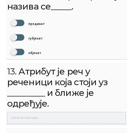
назива се_____.
предикат
субјекат
објекат
13.
Атрибут је реч у
реченици која стоји уз
_________ и ближе је
одређује.