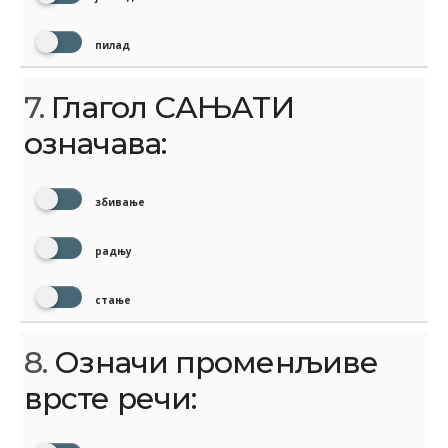
пилад
7.
Глагол САЊАТИ
означава:
збивање
радњу
стање
8.
Означи променљиве
врсте речи: