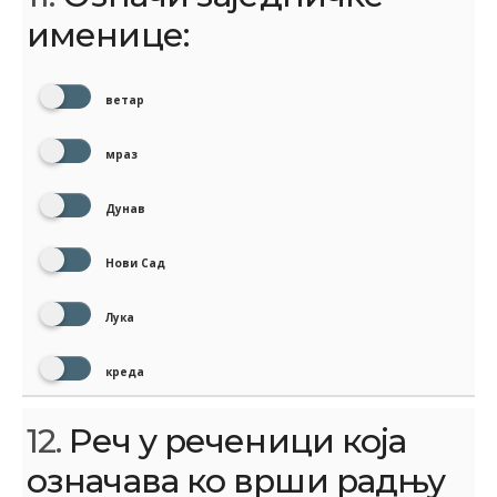
именице:
ветар
мраз
Дунав
Нови Сад
Лука
креда
12.
Реч у реченици која
означава ко врши радњу