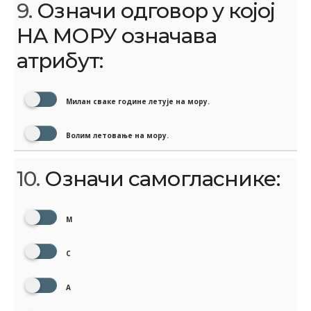
9.
Означи одговор у којој
НА МОРУ означава
атрибут:
Милан сваке године летује на мору.
Волим летовање на мору.
10.
Означи самогласнике:
М
С
А