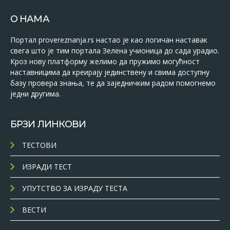
О НАМА
Портал provereznanja.rs настао је као логичан наставак
свега што је тим портала Зелена учионица до сада урадио.
Кроз нову платформу желимо да пружимо могућност
наставницима да креирају јединствену и свима доступну
базу провера знања, те да заједничким радом помогнемо
једни другима.
БРЗИ ЛИНКОВИ
ТЕСТОВИ
ИЗРАДИ ТЕСТ
УПУТСТВО ЗА ИЗРАДУ ТЕСТА
ВЕСТИ