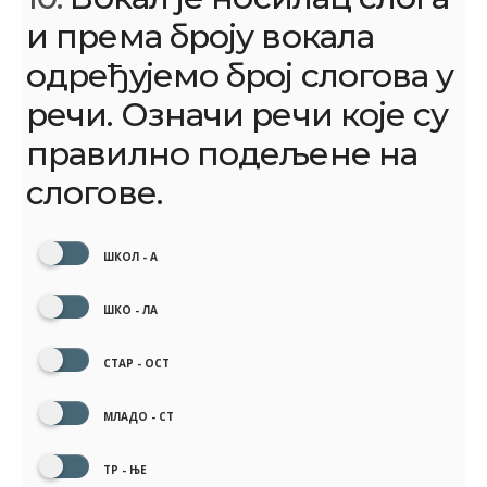
и према броју вокала
одређујемо број слогова у
речи. Означи речи које су
правилно подељене на
слогове.
ШКОЛ - А
ШКО - ЛА
СТАР - ОСТ
МЛАДО - СТ
ТР - ЊЕ