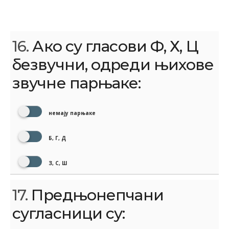
16.
Ако су гласови Ф, Х, Ц
безвучни, одреди њихове
звучне парњаке:
немају парњаке
Б, Г, Д
З, С, Ш
17.
Предњонепчани
сугласници су: