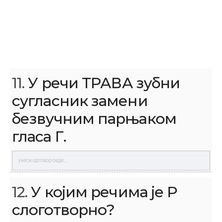
11.
У речи ТРАВА зубни
сугласник замени
безвучним парњаком
гласа Г.
12.
У којим речима је Р
слоготворно?