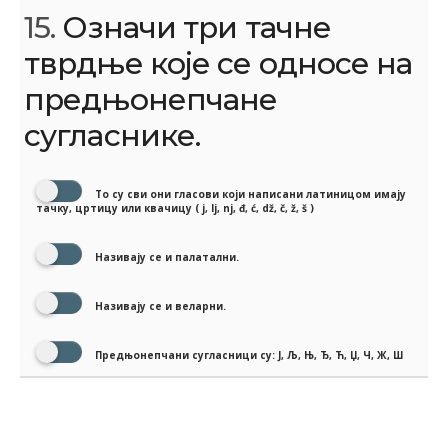
15.
Означи три тачне
тврдње које се односе на
предњонепчане
сугласнике.
То су сви они гласови који написани латиницом имају
тачку, цртицу или квачицу ( j, lj, nj, đ, ć, dž, č, ž, š )
Називају се и палатални.
Називају се и веларни.
Предњонепчани сугласници су: Ј, Љ, Њ, Ђ, Ћ, Џ, Ч, Ж, Ш