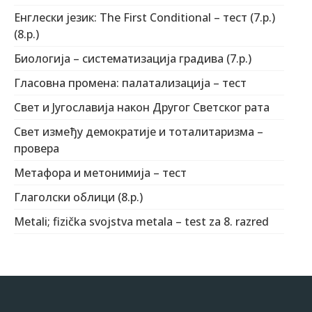
Енглески језик: The First Conditional – тест (7.р.)
(8.р.)
Биологија – систематизација градива (7.р.)
Гласовна промена: палатализација – тест
Свет и Југославија након Другог Светског рата
Свет између демократије и тоталитаризма –
провера
Метафора и метонимија – тест
Глаголски облици (8.р.)
Metali; fizička svojstva metala – test za 8. razred