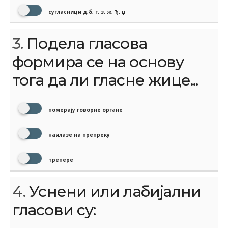
сугласници д,б, г, з, ж, ђ, џ
3.
Подела гласова
формира се на основу
тога да ли гласне жице...
померају говорне органе
наилазе на препреку
трепере
4.
Уснени или лабијални
гласови су: