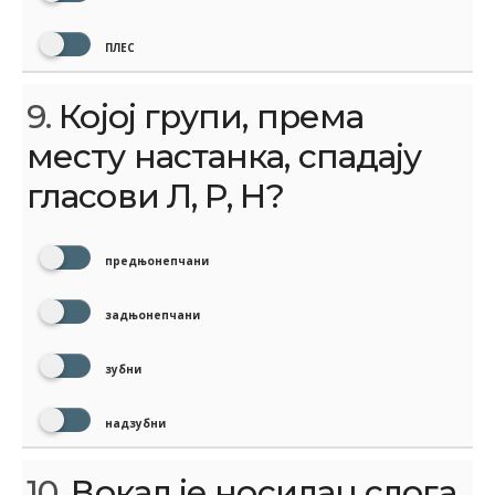
ПЛЕС
9.
Којој групи, према
месту настанка, спадају
гласови Л, Р, Н?
предњонепчани
задњонепчани
зубни
надзубни
10.
Вокал је носилац слога