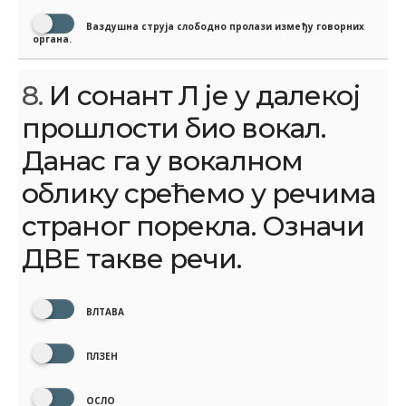
Ваздушна струја слободно пролази између говорних
органа.
8.
И сонант Л је у далекој
прошлости био вокал.
Данас га у вокалном
облику срећемо у речима
страног порекла. Означи
ДВЕ такве речи.
ВЛТАВА
ПЛЗЕН
ОСЛО