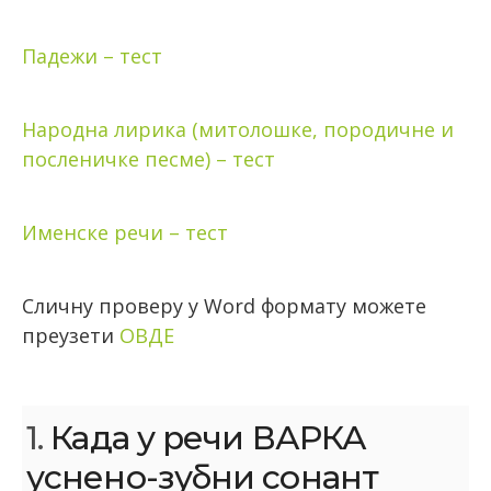
Падежи – тест
Народна лирика (митолошке, породичне и
посленичке песме) – тест
Именске речи – тест
Сличну проверу у Word формату можете
преузети
ОВДЕ
1.
Када у речи ВАРКА
уснено-зубни сонант