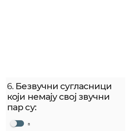
6.
Безвучни сугласници
који немају свој звучни
пар су:
П