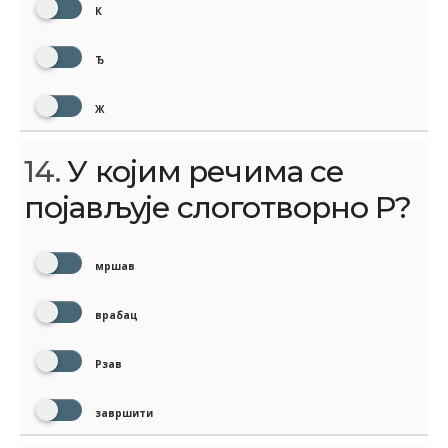
К
Ђ
Ж
14.
У којим речима се
појављује слоготворно Р?
мршав
врабац
Рзав
завршити