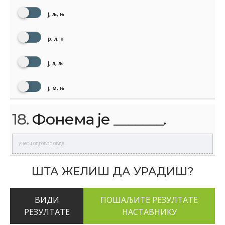
ј, љ, њ
р, л, н
ј, л, љ
ј, м, њ
18.
Фонема је _______.
ШТА ЖЕЛИШ ДА УРАДИШ?
ВИДИ
РЕЗУЛТАТЕ