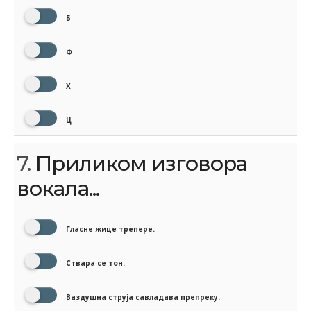
Б
Ф
Х
Ц
7.
Приликом изговора
вокала...
Гласне жице трепере.
Ствара се тон.
Ваздушна струја савладава препреку.