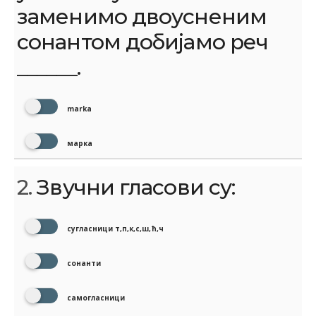
заменимо двоусненим
сонантом добијамо реч
______.
marka
марка
2.
Звучни гласови су:
сугласници т,п,к,с,ш,ћ,ч
сонанти
самогласници