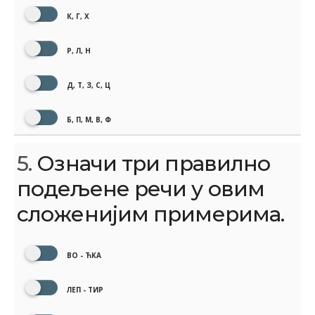
К, Г, Х
Р, Л, Н
Д, Т, З, С, Ц
Б, П, М, В, Ф
5.
Означи три правилно
подељене речи у овим
сложенијим примерима.
ВО - ЋКА
ЛЕП - ТИР