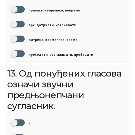
прилика, неприлика, невреме
врх, дотрчати, истрчавати
витрина, времеплов, време
преседати, разгаламити, пребацити
13.
Од понуђених гласова
означи звучни
предњонепчани
сугласник.
Ј