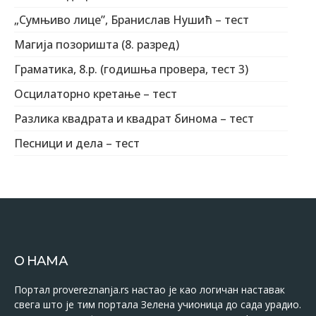
„Сумњиво лице”, Бранислав Нушић – тест
Магија позоришта (8. разред)
Граматика, 8.р. (годишња провера, тест 3)
Осцилаторно кретање – тест
Разлика квадрата и квадрат бинома – тест
Песници и дела – тест
О НАМА
Портал provereznanja.rs настао је као логичан наставак
свега што је тим портала Зелена учионица до сада урадио.