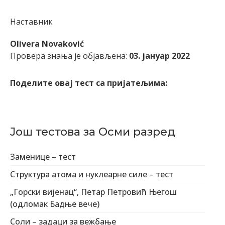
Наставник
Olivera Novaković
Провера знања је објављена:
03. јануар 2022
Поделите овај тест са пријатељима:
Још тестова за Осми разред
Заменице – тест
Структура атома и нуклеарне силе – тест
„Горски вијенац“, Петар Петровић Његош
(одломак Бадње вече)
Соли – задаци за вежбање