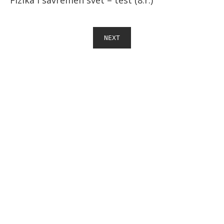
Fizika i savremen svet – test (8.r.)
NEXT