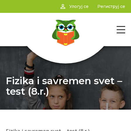
person_outline
Улогуј се
Региструј се
Fizika i savremen svet –
test (8.r.)