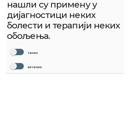
нашли су примену у
дијагностици неких
болести и терапији неких
обољења.
тачно
нетачно