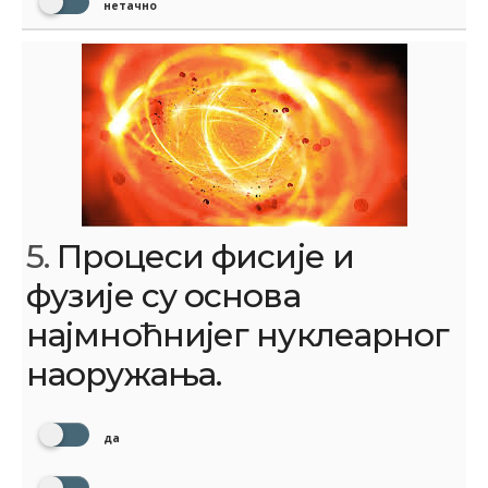
нетачно
5.
Процеси фисије и
фузије су основа
најмноћнијег нуклеарног
наоружања.
да