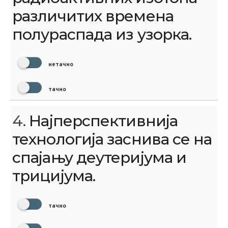
различитих времена
полураспада из узорка.
нетачно
тачно
4.
Најперспективнија
технологија заснива се на
спајању деутеријума и
трицијума.
тачно