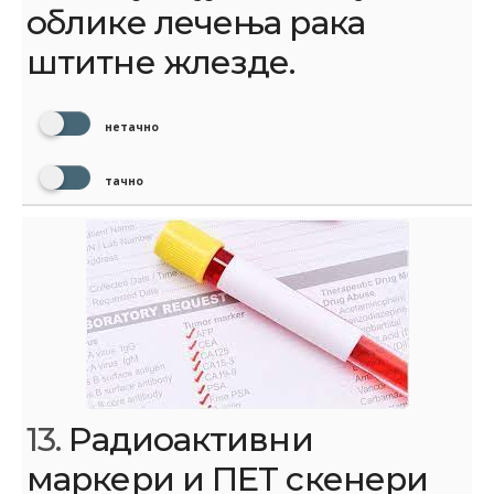
облике лечења рака
штитне жлезде.
нетачно
тачно
13.
Радиоактивни
маркери и ПЕТ скенери