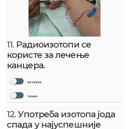
11.
Радиоизотопи се
користе за лечење
канцера.
нетачно
тачно
12.
Употреба изотопа јода
спада у најуспешније