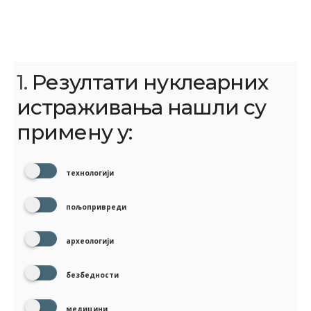
1.
Резултати нуклеарних
истраживања нашли су
примену у:
технологији
пољопривреди
археологији
безбедности
медицини