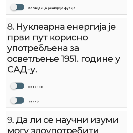
последица реакције фузије
8.
Нуклеарна енергија је
први пут корисно
употребљена за
осветљење 1951. године у
САД-у.
нетачно
тачно
9.
Да ли се научни изуми
могу злоупотребити