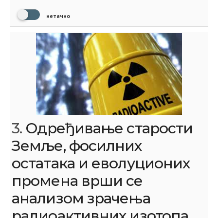
нетачно
3.
Одређивање старости
Земље, фосилних
остатака и еволуционих
промена врши се
анализом зрачења
радиоактивних изотопа