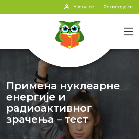
person_outline
Улогуј се
Региструј се
Примена нуклеарне
енергије и
радиоактивног
зрачења – тест