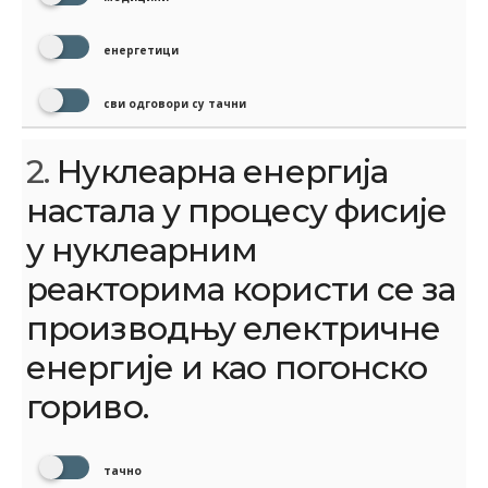
енергетици
сви одговори су тачни
2.
Нуклеарна енергија
настала у процесу фисије
у нуклеарним
реакторима користи се за
производњу електричне
енергије и као погонско
гориво.
тачно