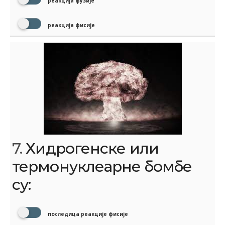
реакција фузије
реакција фисије
7.
Хидрогенске или
термонуклеарне бомбе
су:
последица реакције фисије