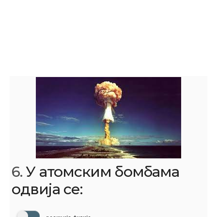
6.
У атомским бомбама
одвија се: