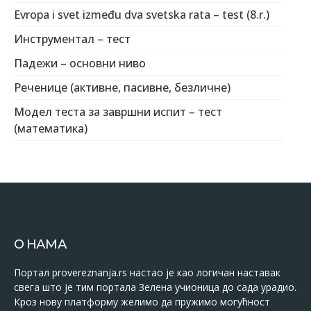
Evropa i svet između dva svetska rata – test (8.r.)
Инструментал – тест
Падежи – основни ниво
Реченице (активне, пасивне, безличне)
Модел теста за завршни испит – тест
(математика)
О НАМА
Портал provereznanja.rs настао је као логичан наставак
свега што је тим портала Зелена учионица до сада урадио.
Кроз нову платформу желимо да пружимо могућност