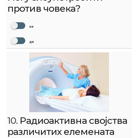
против човека?
не
да
10.
Радиоактивна својства
различитих елемената