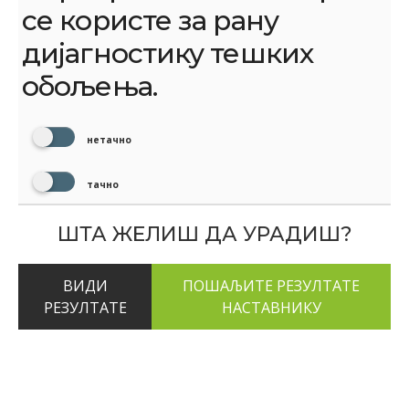
се користе за рану
дијагностику тешких
обољења.
нетачно
тачно
ШТА ЖЕЛИШ ДА УРАДИШ?
ВИДИ
РЕЗУЛТАТЕ