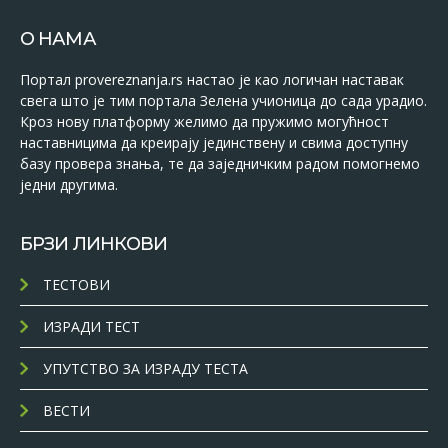
О НАМА
Портал provereznanja.rs настао је као логичан наставак
свега што је тим портала Зелена учионица до сада урадио.
Кроз нову платформу желимо да пружимо могућност
наставницима да креирају јединствену и свима доступну
базу провера знања, те да заједничким радом помогнемо
једни другима.
БРЗИ ЛИНКОВИ
ТЕСТОВИ
ИЗРАДИ ТЕСТ
УПУТСТВО ЗА ИЗРАДУ ТЕСТА
ВЕСТИ