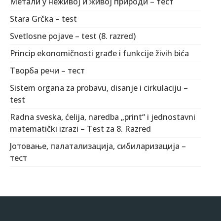
Метали у неживој и живој природи – тест
Stara Grčka – test
Svetlosne pojave – test (8. razred)
Princip ekonomičnosti građe i funkcije živih bića
Творба речи – тест
Sistem organa za probavu, disanje i cirkulaciju –
test
Radna sveska, ćelija, naredba „print“ i jednostavni
matematički izrazi – Test za 8. Razred
Јотовање, палатализација, сибиларизација –
тест