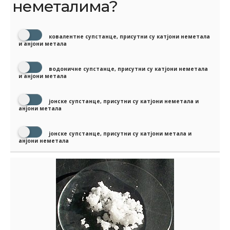
неметалима?
ковалентне супстанце, присутни су катјони неметала
и анјони метала
водоничне супстанце, присутни су катјони неметала
и анјони метала
јонске супстанце, присутни су катјони неметала и
анјони метала
јонске супстанце, присутни су катјони метала и
анјони неметала