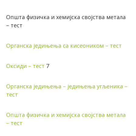
Општа физичка и хемијска својства метала
– тест
Органска једињења са кисеоником – тест
Оксиди – тест
7
Органска једињења – једињења угљеника –
тест
Општа физичка и хемијска својства метала
– тест