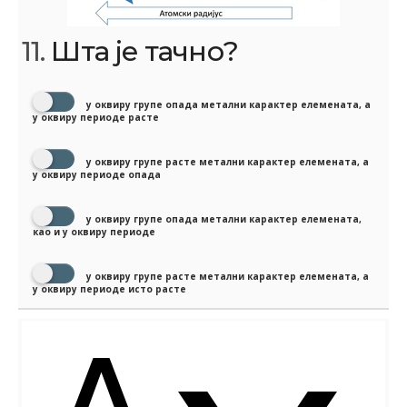
11.
Шта је тачно?
у оквиру групе опада метални карактер елемената, а
у оквиру периоде расте
у оквиру групе расте метални карактер елемената, а
у оквиру периоде опада
у оквиру групе опада метални карактер елемената,
као и у оквиру периоде
у оквиру групе расте метални карактер елемената, а
у оквиру периоде исто расте