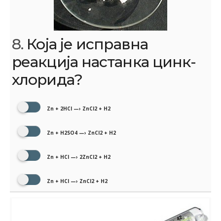
8.
Која је исправна
реакција настанка цинк-
хлорида?
Zn + 2HCl —› ZnCl2 + H2
Zn + H2SO4 —› ZnCl2 + H2
Zn + HCl —› 2ZnCl2 + H2
Zn + HCl —› ZnCl2 + H2