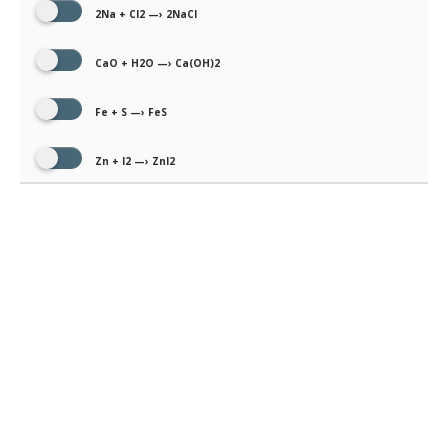
2Na + Cl2 —› 2NaCl
CaO + H2O —› Ca(OH)2
Fe + S —› FeS
Zn + I2 —› ZnI2