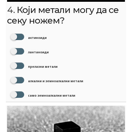
4.
Који метали могу да се
секу ножем?
актиноиди
лантаноиди
прелазни метали
алкални и земноалкални метали
само земноалкални метали