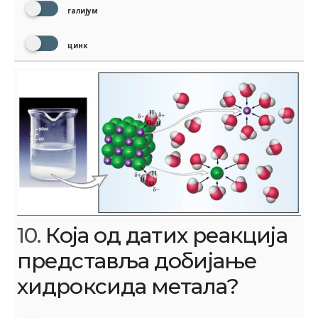
галијум
цинк
10.
Која од датих реакција
представља добијање
хидроксида метала?