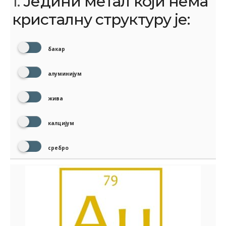
1.
Једини метал који нема
кристалну структуру је:
бакар
алуминијум
жива
калцијум
сребро