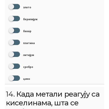
злато
берилијум
бакар
платина
литијум
сребро
цинк
14.
Када метали реагују са
киселинама, шта се