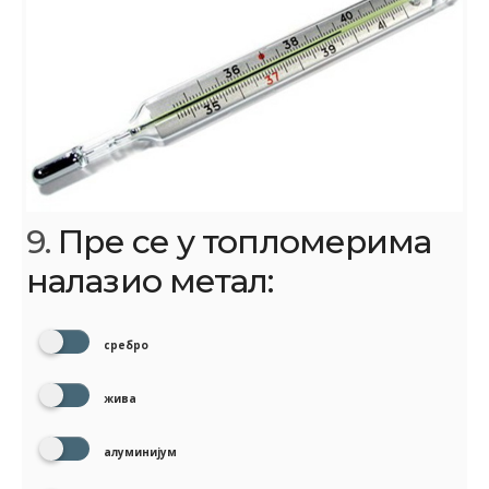
9.
Пре се у топломерима
налазио метал:
сребро
жива
алуминијум