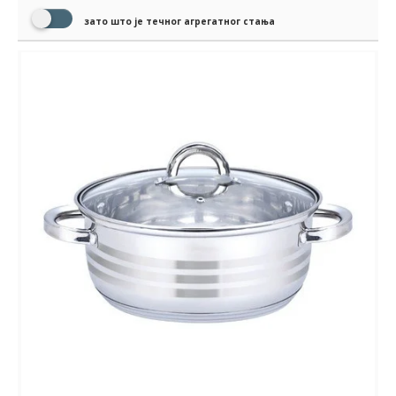
зато што је течног агрегатног стања