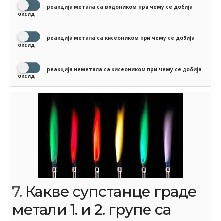
реакција метала са водоником при чему се добија
оксид
реакција метала са кисеоником при чему се добија
оксид
реакција неметала са кисеоником при чему се добија
оксид
7.
Какве супстанце граде
метали 1. и 2. групе са