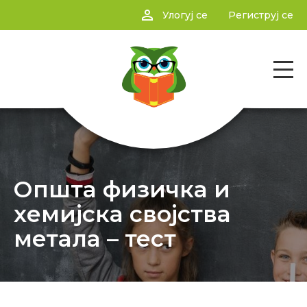
person_outline
Улогуј се
Региструј се
Општа физичка и
хемијска својства
метала – тест