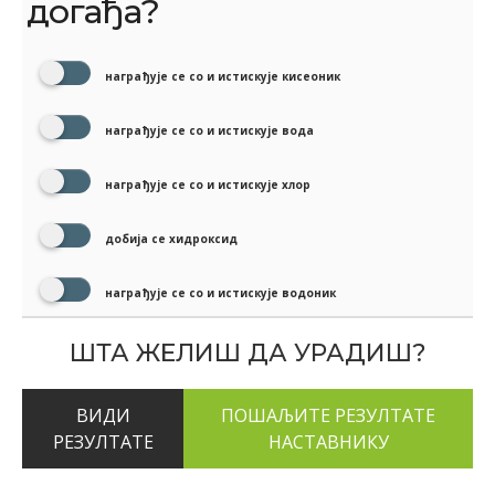
догађа?
награђује се со и истискује кисеоник
награђује се со и истискује вода
награђује се со и истискује хлор
добија се хидроксид
награђује се со и истискује водоник
ШТА ЖЕЛИШ ДА УРАДИШ?
ВИДИ
РЕЗУЛТАТЕ