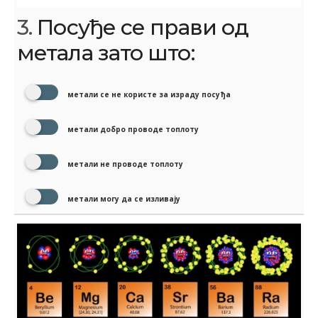
3.
Посуђе се прави од
метала зато што:
метали се не користе за израду посуђа
метали добро проводе топлоту
метали не проводе топлоту
метали могу да се изливају