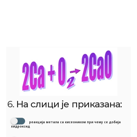
6.
На слици је приказана:
реакција метала са кисеоником при чему се добија
хидроксид