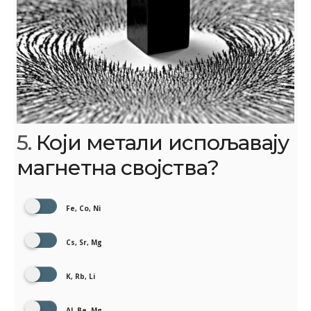
5.
Који метали испољавају
магнетна својства?
Fe, Co, Ni
Cs, Sr, Mg
K, Rb, Li
Al, Be, Mg