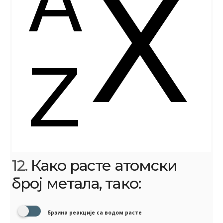
12.
Како расте атомски
број метала, тако:
брзина реакције са водом расте