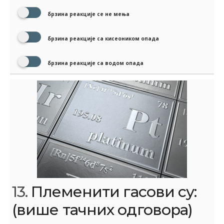
брзина реакције се не мења
брзина реакције са кисеоником опада
брзина реакције са водом опада
13.
Племенити гасови су:
(више тачних одговора)