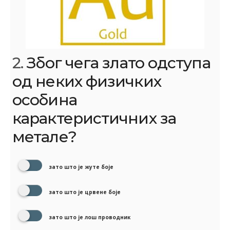
2.
Због чега злато одступа
од неких физичких
особина
карактеристичних за
метале?
зато што је жуте боје
зато што је црвене боје
зато што је лош проводник