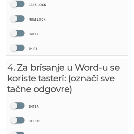
CAPS LOCK
NUM LOCK
ENTER
SHIFT
4.
Za brisanje u Word-u se
koriste tasteri: (označi sve
tačne odgovre)
ENTER
DELETE