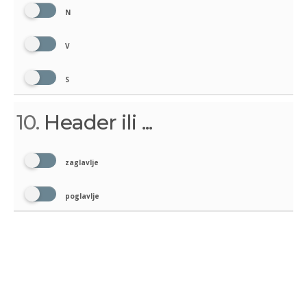
N
V
S
10.
Header ili ...
zaglavlje
poglavlje