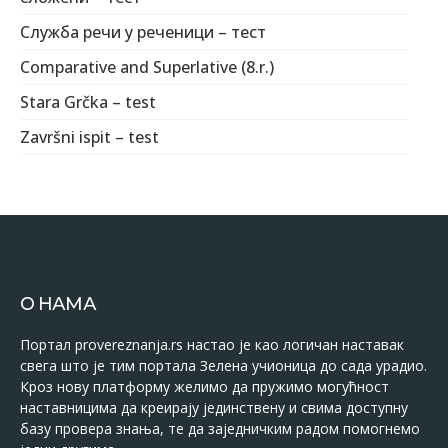
Служба речи у реченици – тест
Comparative and Superlative (8.r.)
Stara Grčka – test
Završni ispit – test
О НАМА
Портал provereznanja.rs настао је као логичан наставак
свега што је тим портала Зелена учионица до сада урадио.
Кроз нову платформу желимо да пружимо могућност
наставницима да креирају јединствену и свима доступну
базу провера знања, те да заједничким радом помогнемо