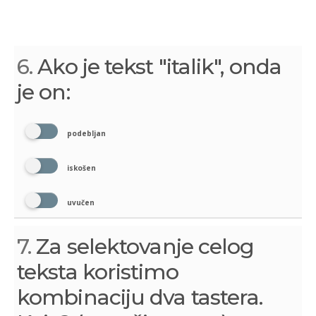
6.
Ako je tekst "italik", onda
je on:
podebljan
iskošen
uvučen
7.
Za selektovanje celog
teksta koristimo
kombinaciju dva tastera.