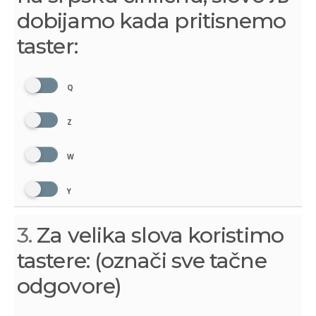
dobijamo kada pritisnemo
taster:
Q
Z
W
Y
3.
Za velika slova koristimo
tastere: (označi sve tačne
odgovore)