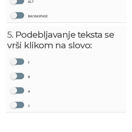
ALT
BACKASPASE
5.
Podebljavanje teksta se
vrši klikom na slovo:
F
B
A
C