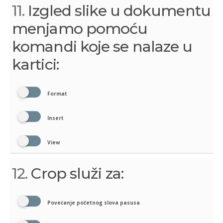
11.
Izgled slike u dokumentu
menjamo pomoću
komandi koje se nalaze u
kartici:
Format
Insert
View
12.
Crop služi za:
Povećanje početnog slova pasusa