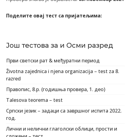
Поделите овај тест са пријатељима:
Још тестова за и Осми разред
Први светски рат & међуратни период
Životna zajednica i njena organizacija – test za 8.
razred
Правопис, 8.р. (годишња провера, 1. део)
Talesova teorema – test
Српски језик – задаци са завршног испита 2022.
год.
Лични и нелични глаголски облици, прости и
сложени – тест