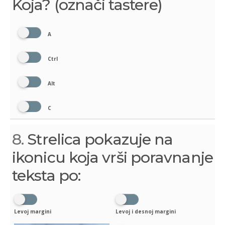
Koja? (označi tastere)
A
Ctrl
Alt
C
8.
Strelica pokazuje na
ikonicu koja vrši poravnanje
teksta po:
Levoj margini
Levoj i desnoj margini