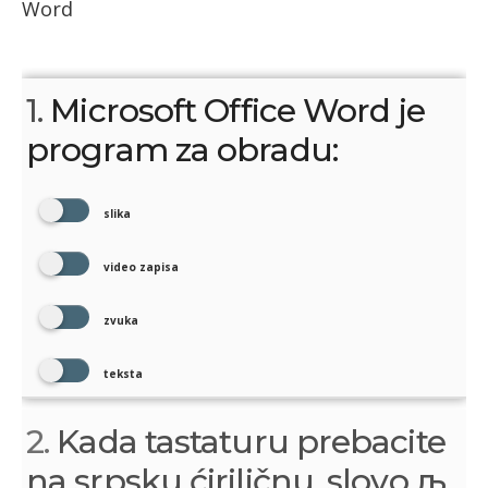
Word
1.
Microsoft Office Word je
program za obradu:
slika
video zapisa
zvuka
teksta
2.
Kada tastaturu prebacite
na srpsku ćiriličnu, slovo љ