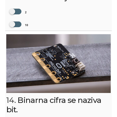
2
10
14.
Binarna cifra se naziva
bit.