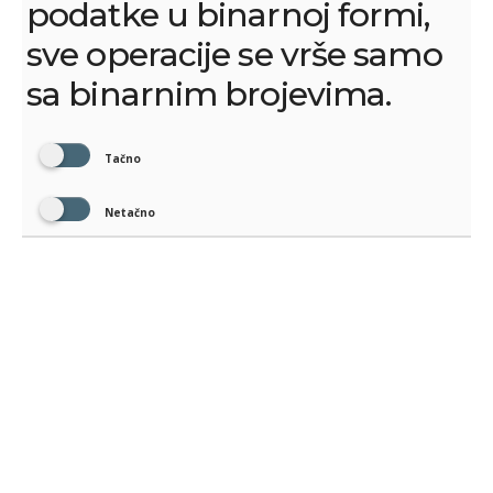
podatke u binarnoj formi,
sve operacije se vrše samo
sa binarnim brojevima.
Tačno
Netačno