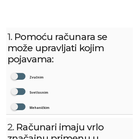
1.
Pomoću računara se
može upravljati kojim
pojavama:
Zvučnim
Svetlosnim
Mehaničkim
2.
Računari imaju vrlo
značajnu primenu u