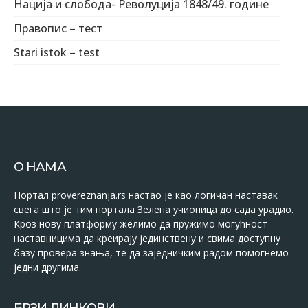
Нација и слобода- Револуција 1848/49. године
Правопис – тест
Stari istok – test
О НАМА
Портал provereznanja.rs настао је као логичан наставак
свега што је тим портала Зелена учионица до сада урадио.
Кроз нову платформу желимо да пружимо могућност
наставницима да креирају јединствену и свима доступну
базу провера знања, те да заједничким радом помогнемо
једни другима.