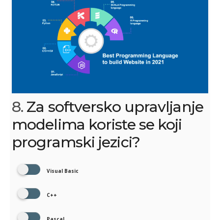
8.
Za softversko upravljanje
modelima koriste se koji
programski jezici?
Visual Basic
C++
Pascal