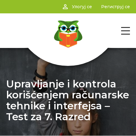
person_outline
Улогуј се
Региструј се
Upravljanje i kontrola
korišćenjem računarske
tehnike i interfejsa –
Test za 7. Razred