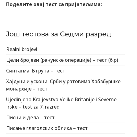
Поделите овај тест са пријатељима:
Још тестова за Седми разред
Realni brojevi
Цели бројеви (рачунске операције) – тест (6.р)
Синтагма, Б група – тест
Хајдуци и ускоци. Срби у ратовима Хабзбуршке
монархије – тест
Ujedinjeno Kraljevstvo Velike Britanije i Severne
Irske – test za 7. razred
Писци и дела – тест
Писање глаголских облика – тест