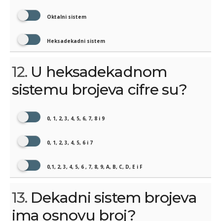
Оktalni sistem
Heksadekadni sistem
12.
U heksadekadnom
sistemu brojeva cifre su?
0, 1, 2, 3, 4, 5, 6, 7, 8 i 9
0, 1, 2, 3, 4, 5, 6 i 7
0,1, 2, 3, 4, 5, 6 , 7, 8, 9, A, B, C, D, E i F
13.
Dekadni sistem brojeva
ima osnovu broj?