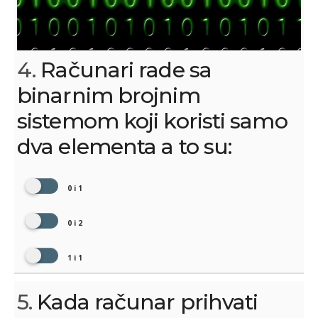
4.
Računari rade sa
binarnim brojnim
sistemom koji koristi samo
dva elementa a to su:
0 i 1
0 i 2
1 i 1
5.
Kada računar prihvati