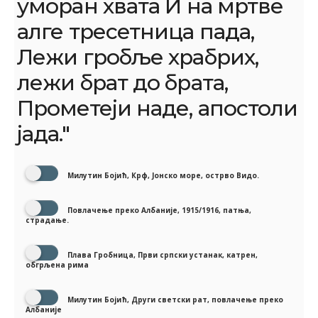
уморан хвата И на мртве
алге тресетница пада,
Лежи гробље храбрих,
лежи брат до брата,
Прометеји наде, апостоли
јада."
Милутин Бојић, Крф, Јонско море, острво Видо.
Повлачење преко Албаније, 1915/1916, патња,
страдање.
Плава Гробница, Први српски устанак, катрен,
обгрљена рима
Милутин Бојић, Други светски рат, повлачење преко
Албаније