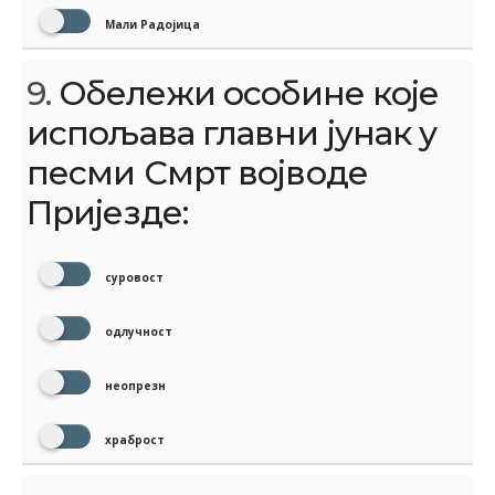
Мали Радојица
9.
Обележи особине које
испољава главни јунак у
песми Смрт војводе
Пријезде:
суровост
одлучност
неопрезн
храброст