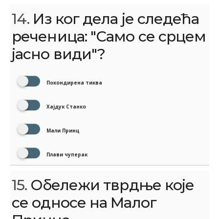
14.
Из ког дела је следећа
реченица: "Само се срцем
јасно види"?
Покондирена тиква
Хајдук Станко
Мали Принц
Плави чуперак
15.
Обележи тврдње које
се односе на Малог