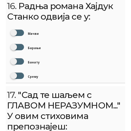
16.
Радња романа Хајдук
Станко одвија се у:
Мачви
Барањи
Банату
Срему
17.
"Сад те шаљем с
ГЛАВОМ НЕРАЗУМНОМ..."
У овим стиховима
препознајеш: