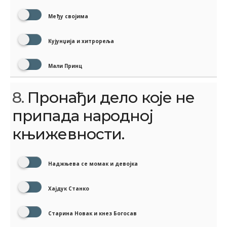
Међу својима
Кујунџија и хитрореља
Мали Принц
8.
Пронађи дело које не
припада народној
књижевности.
Наджњева се момак и девојка
Хајдук Станко
Старина Новак и кнез Богосав