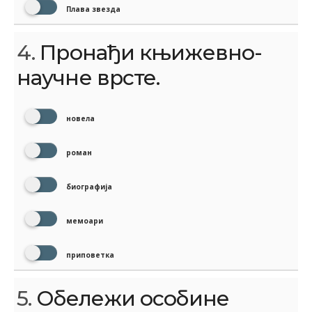
Плава звезда
4.
Пронађи књижевно-
научне врсте.
новела
роман
биографија
мемоари
приповетка
5.
Обележи особине