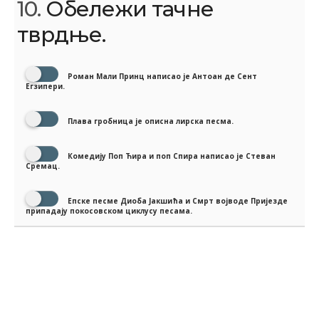
10.
Обележи тачне
тврдње.
Роман Мали Принц написао је Антоан де Сент
Егзипери.
Плава гробница је описна лирска песма.
Комедију Поп Ћира и поп Спира написао је Стеван
Сремац.
Епске песме Диоба Јакшића и Смрт војводе Пријезде
припадају покосовском циклусу песама.