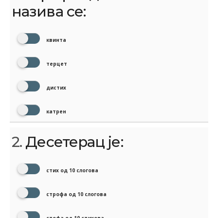
назива се:
квинта
терцет
дистих
катрен
2.
Десетерац је:
стих од 10 слогова
строфа од 10 слогова