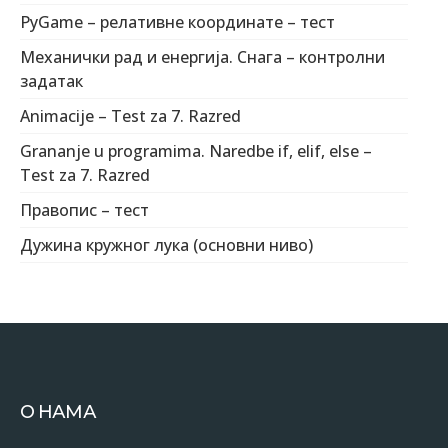
PyGame – релативне координате – тест
Механички рад и енергија. Снага – контролни
задатак
Animacije – Test za 7. Razred
Grananje u programima. Naredbe if, elif, else –
Test za 7. Razred
Правопис – тест
Дужина кружног лука (основни ниво)
О НАМА