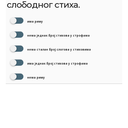
слободног стиха.
има риму
нема једнак број стихова у строфама
нема сталан број слогова у стиховима
има једнак број стихова у строфама
нема риму