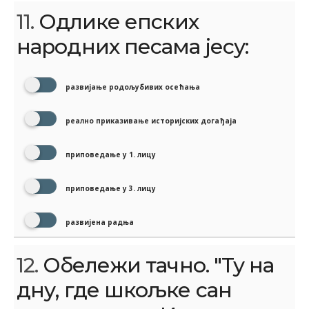
11.
Одлике епских
народних песама јесу:
развијање родољубивих осећања
реално приказивање историјских догађаја
приповедање у 1. лицу
приповедање у 3. лицу
развијена радња
12.
Обележи тачно. "Ту на
дну, где шкољке сан