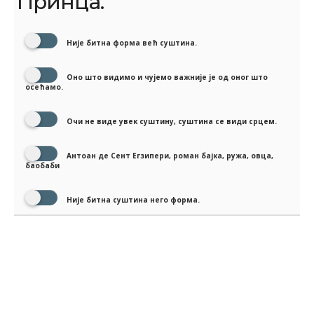
Принца.
Није битна форма већ суштина.
Оно што видимо и чујемо важније је од оног што
осећамо.
Очи не виде увек суштину, суштина се види срцем.
Антоан де Сент Егзипери, роман бајка, ружа, овца,
баобаби
Није битна суштина него форма.