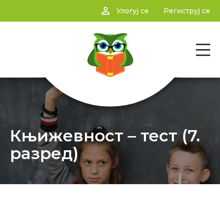
person_outline
Улогуј се
Региструј се
Књижевност – тест (7.
разред)