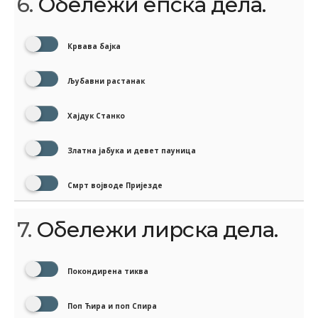
6.
Обележи епска дела.
Крвава бајка
Љубавни растанак
Хајдук Станко
Златна јабука и девет пауница
Смрт војводе Пријезде
7.
Обележи лирска дела.
Покондирена тиква
Поп Ћира и поп Спира