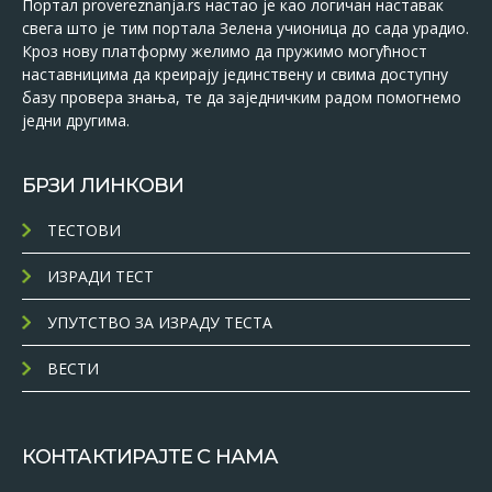
Портал provereznanja.rs настао је као логичан наставак
свега што је тим портала Зелена учионица до сада урадио.
Кроз нову платформу желимо да пружимо могућност
наставницима да креирају јединствену и свима доступну
базу провера знања, те да заједничким радом помогнемо
једни другима.
БРЗИ ЛИНКОВИ
ТЕСТОВИ
ИЗРАДИ ТЕСТ
УПУТСТВО ЗА ИЗРАДУ ТЕСТА
ВЕСТИ
КОНТАКТИРАЈТЕ С НАМА