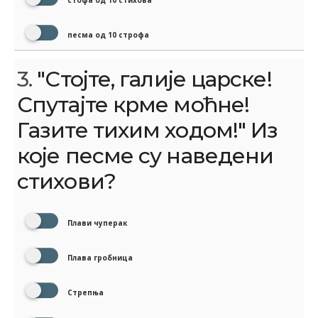
стофа од 10 стихова
песма од 10 строфа
3.
"Стојте, галије царске!
Спутајте крме моћне!
Газите тихим ходом!" Из
које песме су наведени
стихови?
Плави чуперак
Плава гробница
Стрепња