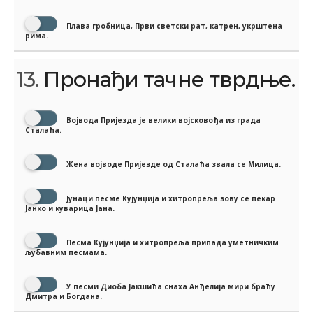
Плава гробница, Први светски рат, катрен, укрштена
рима.
13.
Пронађи тачне тврдње.
Војвода Пријезда је велики војсковођа из града
Сталаћа.
Жена војводе Пријезде од Сталаћа звала се Милица.
Јунаци песме Кујунџија и хитропреља зову се пекар
Јанко и куварица Јана.
Песма Кујунџија и хитропреља припада уметничким
љубавним песмама.
У песми Диоба Јакшића снаха Анђелија мири браћу
Дмитра и Богдана.