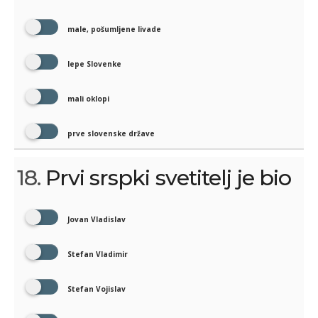
male, pošumljene livade
lepe Slovenke
mali oklopi
prve slovenske države
18.
Prvi srspki svetitelj je bio
Jovan Vladislav
Stefan Vladimir
Stefan Vojislav