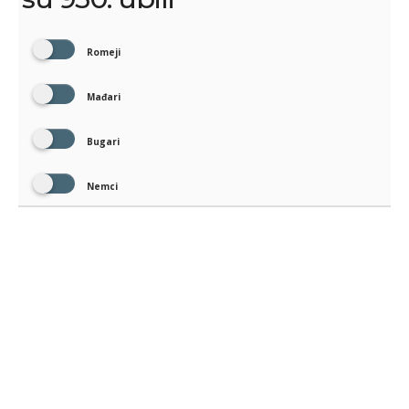
Romeji
Mađari
Bugari
Nemci