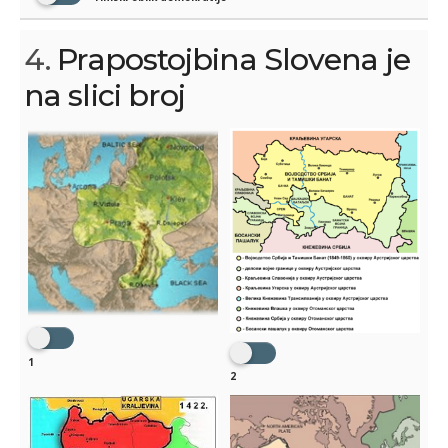
4.
Prapostojbina Slovena je
na slici broj
1
2