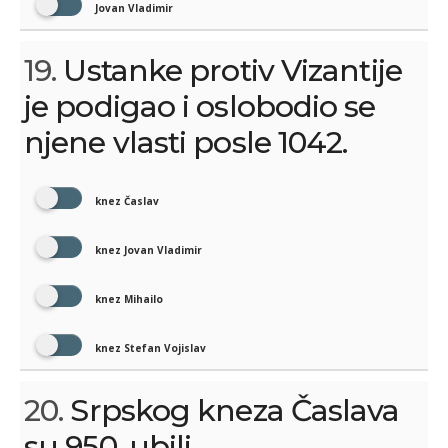
Jovan Vladimir
19.
Ustanke protiv Vizantije
je podigao i oslobodio se
njene vlasti posle 1042.
knez Časlav
knez Jovan Vladimir
knez Mihailo
knez Stefan Vojislav
20.
Srpskog kneza Časlava
su 950. ubili