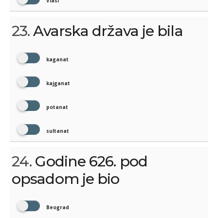
Vlasi
23.
Avarska država je bila
kaganat
kajganat
potanat
sultanat
24.
Godine 626. pod
opsadom je bio
Beograd