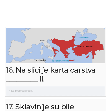
16.
Na slici je karta carstva
_________ II.
17.
Sklavinije su bile