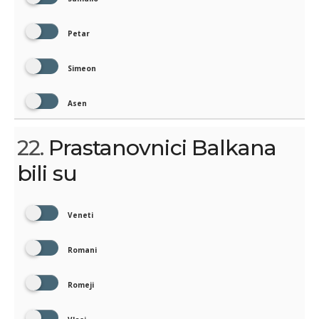
Petar
Simeon
Asen
22.
Prastanovnici Balkana
bili su
Veneti
Romani
Romeji