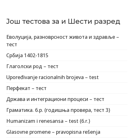
Још тестова за и Шести разред
Еволуција, разноврсност живота и здравље –
тест
Србија 1402-1815
Глаголски род – тест
Upoređivanje racionalnih brojeva – test
Перфекат – тест
Држава и интеграциони процеси – тест
Граматика. 6.р. (годишња провера, тест 3)
Humanizam i renesansa – test (6.r.)
Glasovne promene – pravopisna rešenja