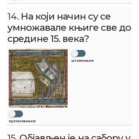
14.
На који начин су се
умножавале књиге све до
средине 15. века?
штампањем
преписивањем
15.
Објављен је на сабору у