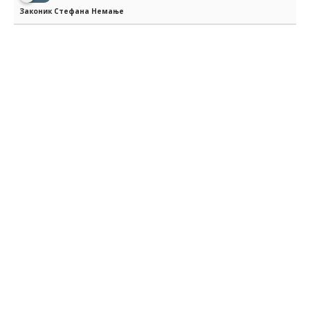
Законик Стефана Немање