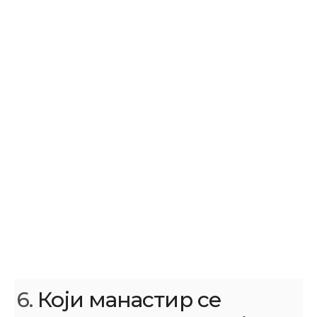
6.
Који манастир се