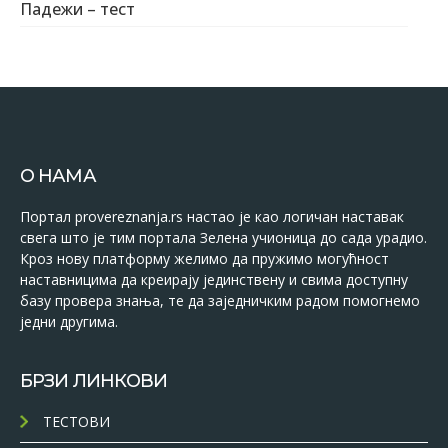
Падежи – тест
О НАМА
Портал provereznanja.rs настао је као логичан наставак
свега што је тим портала Зелена учионица до сада урадио.
Кроз нову платформу желимо да пружимо могућност
наставницима да креирају јединствену и свима доступну
базу провера знања, те да заједничким радом помогнемо
једни другима.
БРЗИ ЛИНКОВИ
ТЕСТОВИ