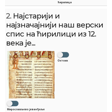
ћирилица
2.
Најстарији и
најзначајнији наш верски
спис на ћирилици из 12.
века је...
Октоих
Мирослављево јеванђеље