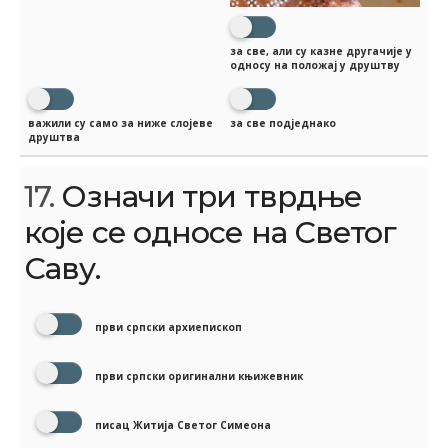
за све, али су казне другачије у
односу на положај у друштву
важили су само за ниже слојеве
за све подједнако
друштва
17.
Означи три тврдње
које се односе на Светог
Саву.
први српски архиепископ
први српски оригинални књижевник
писац Житија Светог Симеона