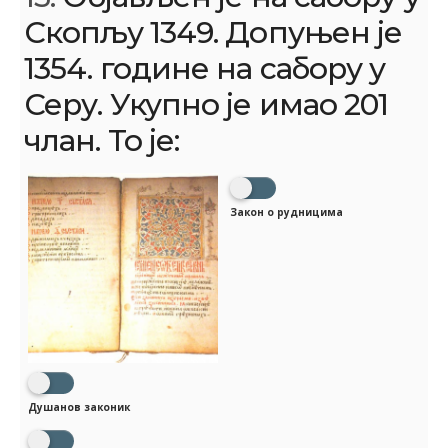
Скопљу 1349. Допуњен је
1354. године на сабору у
Серу. Укупно је имао 201
члан. То је:
Закон о рудницима
Душанов законик