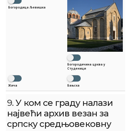
Богородица Љевишка
Богородичина црква у
Студеници
Жича
Бањска
9.
У ком се граду налази
највећи архив везан за
српску средњовековну