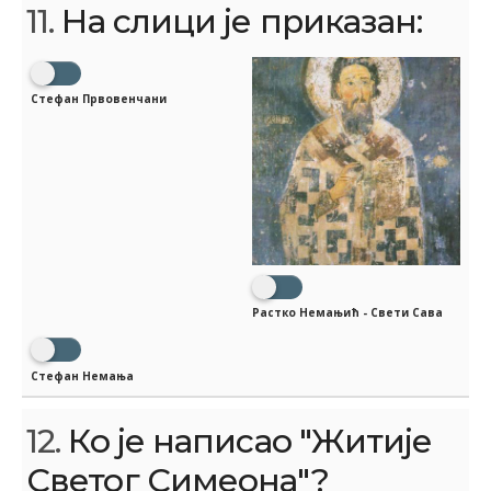
11.
На слици је приказан:
Стефан Првовенчани
Растко Немањић - Свети Сава
Стефан Немања
12.
Ко је написао "Житије
Светог Симеона"?