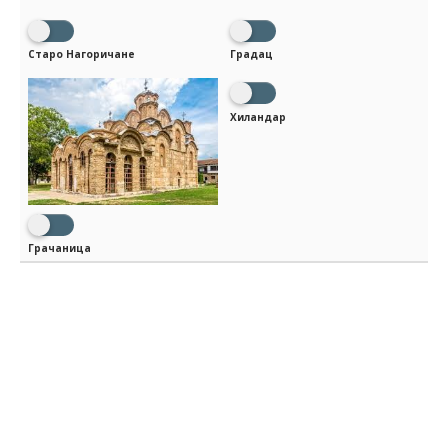
Старо Нагоричане
Градац
Хиландар
Грачаница