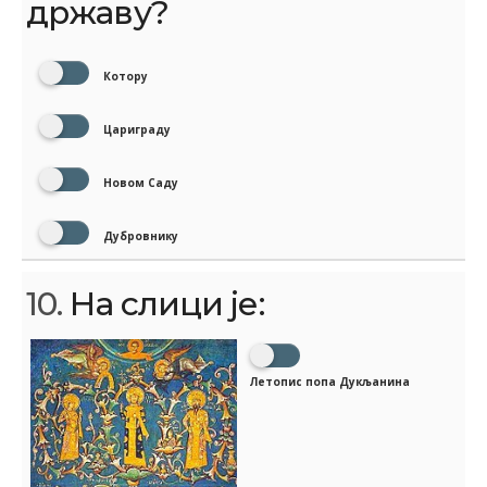
државу?
Котору
Цариграду
Новом Саду
Дубровнику
10.
На слици је:
Летопис попа Дукљанина