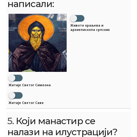
написали:
Животе краљева и
архиепископа српских
Житије Светог Симеона
Житије Светог Саве
5.
Који манастир се
налази на илустрацији?