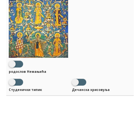
родослов Немањића
Студенички типик
Дечанска хрисовуља