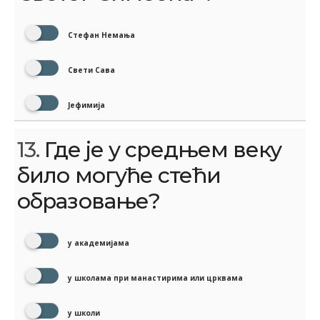
Стефан Немања
Свети Сава
Јефимија
13.
Где је у средњем веку
било могуће стећи
образовање?
у академијама
у школама при манастирима или црквама
у школи