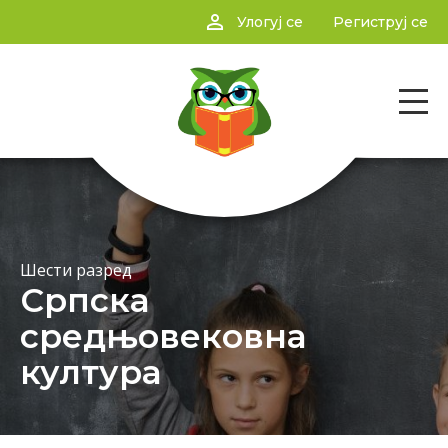
person_outline
Улогуј се
Региструј се
Шести разред
Српска
средњовековна
култура