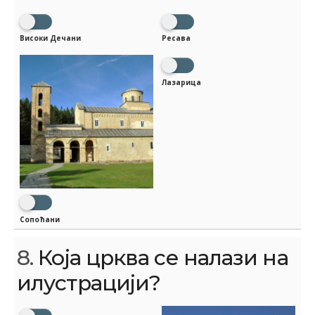
Високи Дечани
Ресава
Лазарица
Сопоћани
8.
Која црква се налази на
илустрацији?