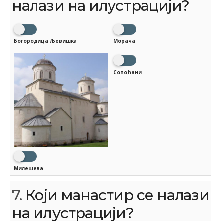
налази на илустрацији?
Богородица Љевишка
Морача
Сопоћани
Милешева
7.
Који манастир се налази
на илустрацији?